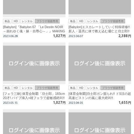
単品
HD
レンタル
ブラウザ視聴専用
単品
HD
レンタル
ブラウザ視聴専用
[Babylon]『Babylon 67 「Le Destin NOIR
[Babylon]エスカレートしていく特殊研修!!
～崩れゆく魂・躰・自尊心～」』MAKING
新人・遥亮に体で教え込む優仁と功士郎!!
& OFF SHOT
1,027
2,388
2023.06.28
円
2023.06.07
円
単品
HD
レンタル
ブラウザ視聴専用
単品
HD
レンタル
ブラウザ視聴専用
[フェラ三昧] 体育会制覇「功士郎」183cm
[体育会制覇]功士郎ガン掘られ!! ドS涼の超
20才! バイブ挿入×雄フェラで超敏感絶叫!!
高速ピストンの嵐に最大絶叫!!
1,027
1,655
2023.05.15
円
2023.04.05
円