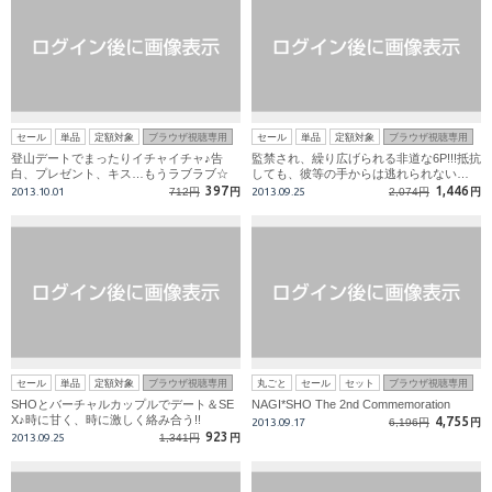
セール
単品
定額対象
ブラウザ視聴専用
セール
単品
定額対象
ブラウザ視聴専用
登山デートでまったりイチャイチャ♪告
監禁され、繰り広げられる非道な6P!!!抵抗
白、プレゼント、キス…もうラブラブ☆
しても、彼等の手からは逃れられない…
397
1,446
2013.10.01
712円
円
2013.09.25
2,074円
円
セール
単品
定額対象
ブラウザ視聴専用
丸ごと
セール
セット
ブラウザ視聴専用
SHOとバーチャルカップルでデート＆SE
NAGI*SHO The 2nd Commemoration
X♪時に甘く、時に激しく絡み合う!!
4,755
2013.09.17
6,196円
円
923
2013.09.25
1,341円
円