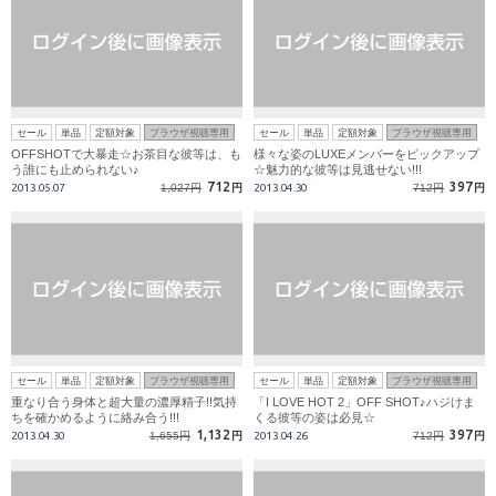
セール
単品
定額対象
ブラウザ視聴専用
セール
単品
定額対象
ブラウザ視聴専用
OFFSHOTで大暴走☆お茶目な彼等は、も
様々な姿のLUXEメンバーをピックアップ
う誰にも止められない♪
☆魅力的な彼等は見逃せない!!!
712
397
2013.05.07
1,027円
円
2013.04.30
712円
円
セール
単品
定額対象
ブラウザ視聴専用
セール
単品
定額対象
ブラウザ視聴専用
重なり合う身体と超大量の濃厚精子!!気持
「I LOVE HOT 2」OFF SHOT♪ハジけま
ちを確かめるように絡み合う!!!
くる彼等の姿は必見☆
1,132
397
2013.04.30
1,655円
円
2013.04.26
712円
円