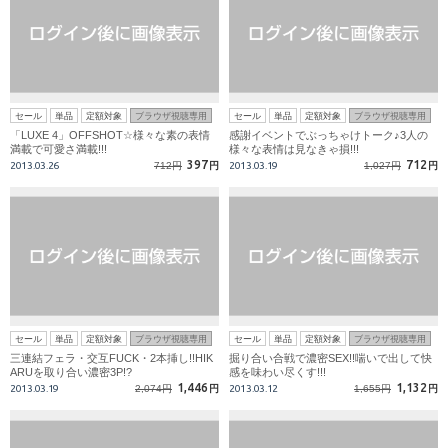
セール
単品
定額対象
ブラウザ視聴専用
セール
単品
定額対象
ブラウザ視聴専用
「LUXE 4」OFFSHOT☆様々な素の表情
感謝イベントでぶっちゃけトーク♪3人の
満載で可愛さ満載!!!
様々な表情は見なきゃ損!!!
397
712
2013.03.26
712円
円
2013.03.19
1,027円
円
セール
単品
定額対象
ブラウザ視聴専用
セール
単品
定額対象
ブラウザ視聴専用
三連結フェラ・交互FUCK・2本挿し!!HIK
掘り合い合戦で濃密SEX!!喘いで出して快
ARUを取り合い濃密3P!?
感を味わい尽くす!!!
1,446
1,132
2013.03.19
2,074円
円
2013.03.12
1,655円
円