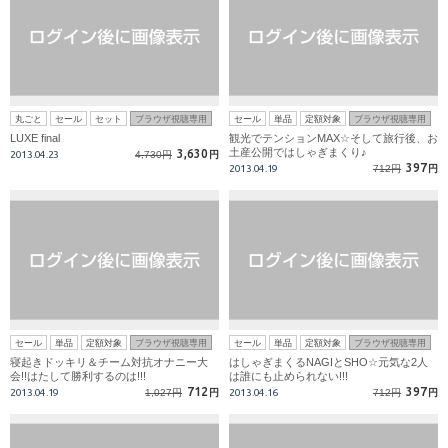
丸ごと
セール
セット
ブラウザ視聴専用
セール
単品
定額対象
ブラウザ視聴専用
LUXE final
観光でテンションMAX☆そして旅行後、お
土産公開ではしゃぎまくり♪
3,630
2013.04.23
4,730円
円
397
2013.04.19
712円
円
セール
単品
定額対象
ブラウザ視聴専用
セール
単品
定額対象
ブラウザ視聴専用
寝起きドッキリ＆チーム対抗オナニー大
はしゃぎまくるNAGIとSHO☆元気な2人
会!!はたして勝利するのは!!!
は誰にも止められない!!!
712
397
2013.04.19
1,027円
円
2013.04.16
712円
円