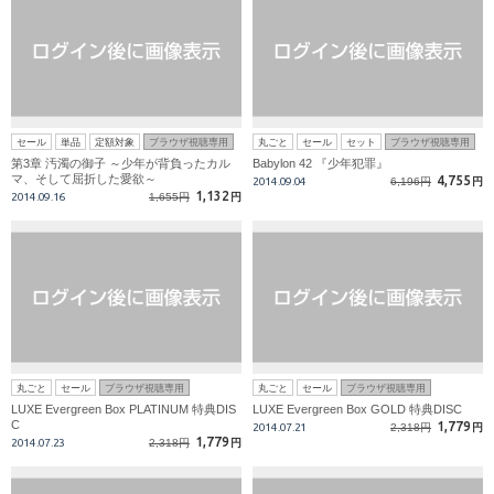
セール
単品
定額対象
ブラウザ視聴専用
丸ごと
セール
セット
ブラウザ視聴専用
第3章 汚濁の御子 ～少年が背負ったカル
Babylon 42 『少年犯罪』
マ、そして屈折した愛欲～
4,755
2014.09.04
6,196円
円
1,132
2014.09.16
1,655円
円
丸ごと
セール
ブラウザ視聴専用
丸ごと
セール
ブラウザ視聴専用
LUXE Evergreen Box PLATINUM 特典DIS
LUXE Evergreen Box GOLD 特典DISC
C
1,779
2014.07.21
2,318円
円
1,779
2014.07.23
2,318円
円