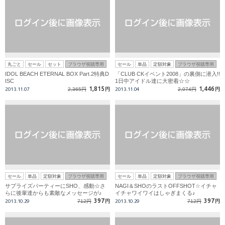
丸ごと
セール
セット
ブラウザ視聴専用
セール
単品
定額対象
ブラウザ視聴専用
IDOL BEACH ETERNAL BOX Part.2特典D
「CLUB CKイベント2008」の裏側に潜入!!
ISC
1日中アイドル達に大密着☆☆
1,815
1,446
2013.11.07
2,365円
円
2013.11.04
2,074円
円
セール
単品
定額対象
ブラウザ視聴専用
セール
単品
定額対象
ブラウザ視聴専用
サプライズパーティーにSHO、感動☆さ
NAGI＆SHOのラストOFFSHOT☆イチャ
らに後輩達からも素敵なメッセージが♪
イチャワイワイはしゃぎまくる♪
397
397
2013.10.29
712円
円
2013.10.29
712円
円