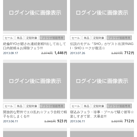
セール
単品
定額対象
ブラウザ視聴専用
セール
単品
定額対象
ブラウザ視聴専用
絶倫RYOが廻され連続射精!!出して出して
伝説のモデル『SHO』がゲスト出演!!NAG
口内射精＆お掃除フェラ!!!
I・SHOトークが復活☆
1,446
712
2013.09.17
2,074円
円
2013.07.26
1,027円
円
セール
単品
定額対象
ブラウザ視聴専用
セール
単品
定額対象
ブラウザ視聴専用
開放的な野外でエロ乱れ☆フェラ合戦で精
寝込みフェラ・珍事・プールで騒ぐ彼等☆
子を出しまくる!!!
楽しすぎて皆、大暴走!!!
923
712
2013.06.11
1,341円
円
2013.06.11
1,027円
円