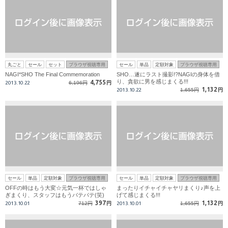
丸ごと
セール
セット
ブラウザ視聴専用
セール
単品
定額対象
ブラウザ視聴専用
NAGI*SHO The Final Commemoration
SHO…遂にラスト撮影!?NAGIの身体を借
り、貪欲に男を感じまくる!!!
4,755
2013.10.22
6,196円
円
1,132
2013.10.22
1,655円
円
セール
単品
定額対象
ブラウザ視聴専用
セール
単品
定額対象
ブラウザ視聴専用
OFFの時はもう大変☆元気一杯ではしゃ
まったりイチャイチャヤリまくり♪声を上
ぎまくり、スタッフはもうバテバテ(笑)
げて感じまくる!!!
397
1,132
2013.10.01
712円
円
2013.10.01
1,655円
円