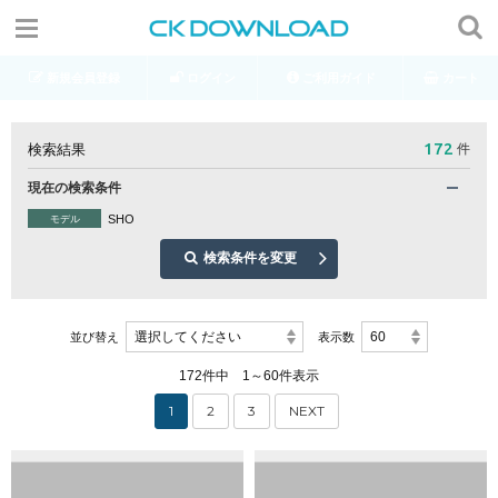
新規会員登録
ログイン
ご利用ガイド
カート
172
検索結果
件
現在の検索条件
SHO
モデル
検索条件を変更
選択してください
60
並び替え
表示数
172件中 1～60件表示
1
2
3
NEXT