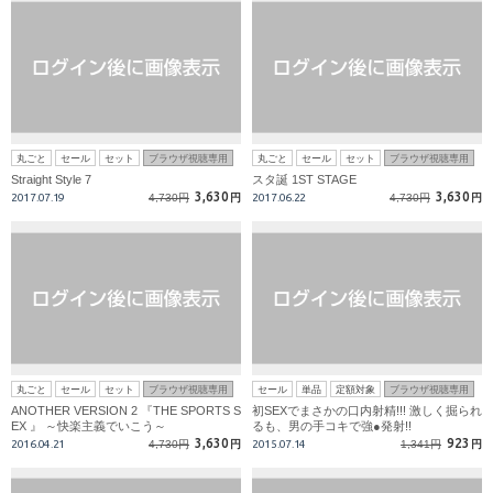
丸ごと
セール
セット
ブラウザ視聴専用
丸ごと
セール
セット
ブラウザ視聴専用
Straight Style 7
スタ誕 1ST STAGE
3,630
3,630
2017.07.19
4,730円
円
2017.06.22
4,730円
円
丸ごと
セール
セット
ブラウザ視聴専用
セール
単品
定額対象
ブラウザ視聴専用
ANOTHER VERSION 2 『THE SPORTS S
初SEXでまさかの口内射精!!! 激しく掘られ
EX 』 ～快楽主義でいこう～
るも、男の手コキで強●発射!!
3,630
923
2016.04.21
4,730円
円
2015.07.14
1,341円
円