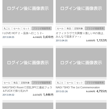
丸ごと
セール
セット
ブラウザ視聴専用
セール
単品
定額対象
ブラウザ視聴専用
I LOVE HOT 2 ～温泉へ行こう 2～
オフィスラヴで大興奮☆激しいHの後は、
みんなで温泉ダァ～♪
3,630
2013.04.05
4,730円
円
1,132
2013.04.05
1,655円
円
セール
単品
定額対象
ブラウザ視聴専用
丸ごと
セール
セット
ブラウザ視聴専用
NAGI*SHO Roomで淫乱3P!!三連結フェラ
NAGI *SHO The 1st Commemoration
＆FUCKで挿り乱れ!!!
4,755
2013.03.26
6,196円
円
1,446
2013.04.02
2,074円
円