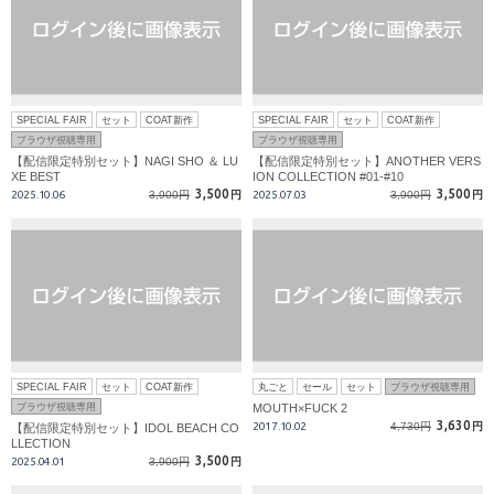
SPECIAL FAIR
セット
COAT新作
SPECIAL FAIR
セット
COAT新作
ブラウザ視聴専用
ブラウザ視聴専用
【配信限定特別セット】NAGI SHO ＆ LU
【配信限定特別セット】ANOTHER VERS
XE BEST
ION COLLECTION #01-#10
3,500
3,500
2025.10.06
3,900円
円
2025.07.03
3,900円
円
SPECIAL FAIR
セット
COAT新作
丸ごと
セール
セット
ブラウザ視聴専用
ブラウザ視聴専用
MOUTH×FUCK 2
3,630
2017.10.02
4,730円
円
【配信限定特別セット】IDOL BEACH CO
LLECTION
3,500
2025.04.01
3,900円
円