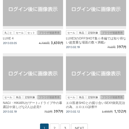
丸ごと
セール
セット
ブラウザ視聴専用
セール
単品
定額対象
ブラウザ視聴専用
LUXE 4
LUXE3のOFFSHOT集☆本編では知り得な
い超貴重な場面の数々満載♪
3,630
2013.03.05
4,730円
円
397
2013.02.19
712円
円
セール
単品
定額対象
ブラウザ視聴専用
セール
単品
定額対象
ブラウザ視聴専用
NAGI・HIKARUがデート♪ドライブ中の暴
エロ医者SHOとの掘り合いSEX!!病気完治
露話や楽しげな2人は必見!!
の為、エロエロ診察!!!
397
1,132
2013.02.19
712円
円
2013.02.12
1,655円
円
1
2
3
NEXT