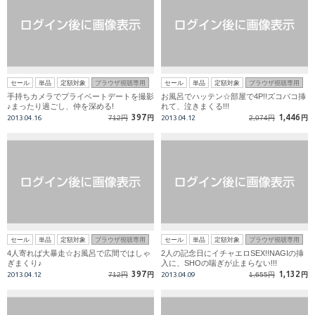
セール
単品
定額対象
ブラウザ視聴専用
セール
単品
定額対象
ブラウザ視聴専用
手持ちカメラでプライベートデートを撮影
お風呂でハッテン☆部屋で4P!!ズコバコ挿
♪まったり過ごし、仲を深める!
れて、泣きまくる!!!
397
1,446
2013.04.16
712円
円
2013.04.12
2,074円
円
セール
単品
定額対象
ブラウザ視聴専用
セール
単品
定額対象
ブラウザ視聴専用
4人寄れば大暴走☆お風呂で広間ではしゃ
2人の記念日にイチャエロSEX!!NAGIの挿
ぎまくり♪
入に、SHOの喘ぎが止まらない!!!
397
1,132
2013.04.12
712円
円
2013.04.09
1,655円
円