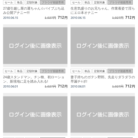
セール
単品
定額対象
ブラウザ視聴専用
セール
単品
定額対象
ブラウザ視聴専用
27歳引越し屋の運ちゃん☆バイブぶち込
生意気盛りのお兄ちゃん、作業着姿で淫ら
み公開アナニー!!!
にエロ本オナニー
712
712
2010.06.15
1,027円
円
2010.06.15
1,027円
円
セール
単品
定額対象
ブラウザ視聴専用
セール
単品
定額対象
ブラウザ視聴専用
24歳スタンドマン。チン検、初ローショ
妻子持ちのガテン野郎。先走りダラダラの
ン、新境地に足を踏み入れる!
早漏チ○ポ!
712
712
2010.06.01
1,027円
円
2010.06.01
1,027円
円