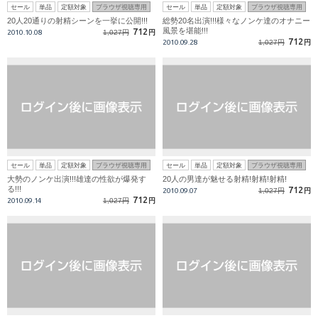
セール
単品
定額対象
ブラウザ視聴専用
セール
単品
定額対象
ブラウザ視聴専用
20人20通りの射精シーンを一挙に公開!!!
総勢20名出演!!!様々なノンケ達のオナニー
風景を堪能!!!
712
2010.10.08
1,027円
円
712
2010.09.28
1,027円
円
セール
単品
定額対象
ブラウザ視聴専用
セール
単品
定額対象
ブラウザ視聴専用
大勢のノンケ出演!!!雄達の性欲が爆発す
20人の男達が魅せる射精!射精!射精!
る!!!
712
2010.09.07
1,027円
円
712
2010.09.14
1,027円
円