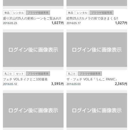
単品
レンタル
ブラウザ視聴専用
単品
レンタル
ブラウザ視聴専用
盛り沢山!!25人の射精シーンをご覧あれ!!
総勢25人!!カメラの前で扱きまくる!!
1,027
1,027
2016.05.23
円
2016.05.17
円
丸ごと
セット
ブラウザ視聴専用
丸ごと
ブラウザ視聴専用
フェチ VOL.9 イクとこ100連発
ザ・フェチ VOL.6『うんこ PANIC』
3,595
2,365
2016.05.12
円
2016.05.03
円