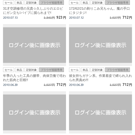
セール
単品
定額対象
ブラウザ視聴専用
セール
単品
定額対象
ブラウザ視聴専用
31才空調修理の兄貴☆久しぶりのエロビ
172/62/21の剃りこみ兄ちゃん。魔の手口
にガン立ち!バイブに掘られまで!
にタジタジ!
923
712
2010.07.13
1,341円
円
2010.07.12
1,027円
円
セール
単品
定額対象
ブラウザ視聴専用
セール
単品
定額対象
ブラウザ視聴専用
年季の入った工具の腰帯、肉体労働で培わ
彼女持ちガテン系。作業着姿で縛られ入れ
れた筋肉と巨根!!
られ男責め!!!
712
712
2010.06.29
1,027円
円
2010.06.29
1,027円
円