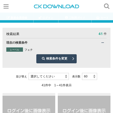
新規会員登録
ログイン
ご利用ガイド
カート
41
検索結果
件
現在の検索条件
フェチ
レーベル
検索条件を変更
選択してください
60
並び替え
表示数
41件中 1～41件表示