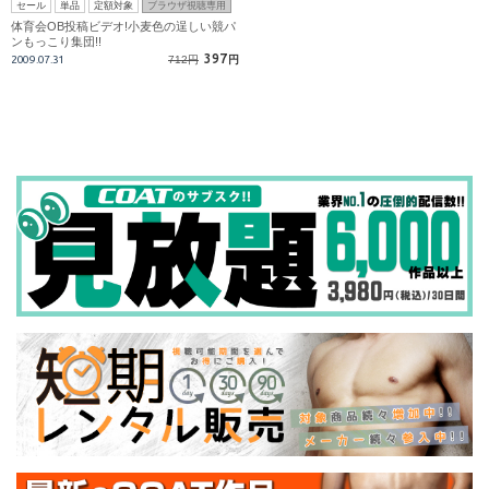
セール
単品
定額対象
ブラウザ視聴専用
体育会OB投稿ビデオ!小麦色の逞しい競パ
ンもっこり集団!!
397
2009.07.31
712円
円