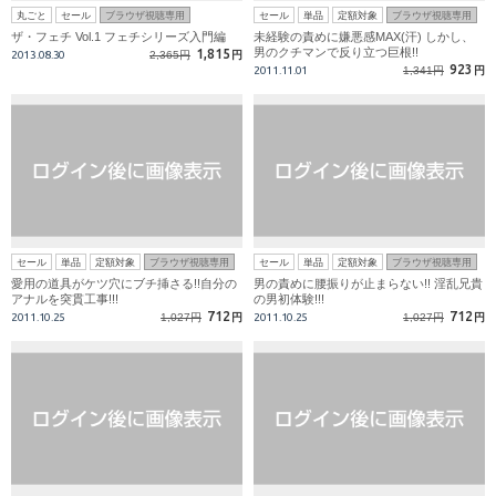
丸ごと
セール
ブラウザ視聴専用
セール
単品
定額対象
ブラウザ視聴専用
ザ・フェチ Vol.1 フェチシリーズ入門編
未経験の責めに嫌悪感MAX(汗) しかし、
男のクチマンで反り立つ巨根!!
1,815
2013.08.30
2,365円
円
923
2011.11.01
1,341円
円
セール
単品
定額対象
ブラウザ視聴専用
セール
単品
定額対象
ブラウザ視聴専用
愛用の道具がケツ穴にブチ挿さる!!自分の
男の責めに腰振りが止まらない!! 淫乱兄貴
アナルを突貫工事!!!
の男初体験!!!
712
712
2011.10.25
1,027円
円
2011.10.25
1,027円
円