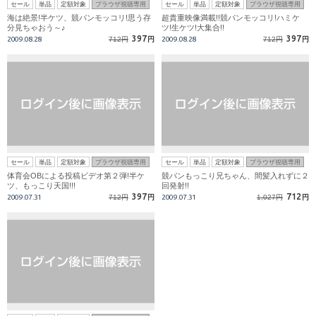
セール
単品
定額対象
ブラウザ視聴専用
セール
単品
定額対象
ブラウザ視聴専用
海は絶景!半ケツ、競パンモッコリ!思う存
超貴重映像満載!!競パンモッコリ!ハミケ
分見ちゃおう～♪
ツ!生ケツ!大集合!!
397
397
2009.08.28
712円
円
2009.08.28
712円
円
セール
単品
定額対象
ブラウザ視聴専用
セール
単品
定額対象
ブラウザ視聴専用
体育会OBによる投稿ビデオ第２弾!半ケ
競パンもっこり兄ちゃん、間髪入れずに２
ツ、もっこり天国!!!
回発射!!
397
712
2009.07.31
712円
円
2009.07.31
1,027円
円