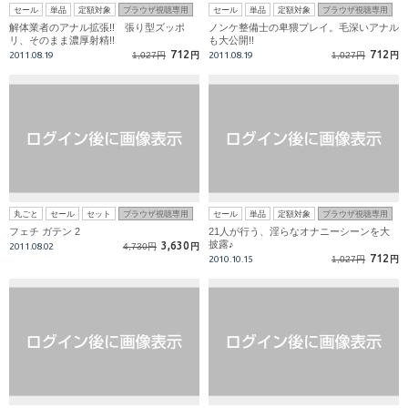
セール
単品
定額対象
ブラウザ視聴専用
セール
単品
定額対象
ブラウザ視聴専用
解体業者のアナル拡張!! 張り型ズッポ
ノンケ整備士の卑猥プレイ。毛深いアナル
リ、そのまま濃厚射精!!
も大公開!!
712
712
2011.08.19
1,027円
円
2011.08.19
1,027円
円
丸ごと
セール
セット
ブラウザ視聴専用
セール
単品
定額対象
ブラウザ視聴専用
フェチ ガテン 2
21人が行う、淫らなオナニーシーンを大
披露♪
3,630
2011.08.02
4,730円
円
712
2010.10.15
1,027円
円