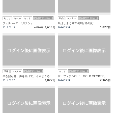
丸ごと
セール
セット
ブラウザ視聴専用
単品
レンタル
ブラウザ視聴専用
フェチ vol.11 『ガテン』
飛ばしまくり25発!!射精の嵐!!
3,630
1,027
2017.05.15
4,730円
円
2016.05.31
円
単品
レンタル
ブラウザ視聴専用
丸ごと
ブラウザ視聴専用
体を捩らせ、声を荒げて、イキまくる!!
ザ・フェチ VOL.8「GOLD MEMBER」
1,027
2,365
2016.05.27
円
2016.05.24
円