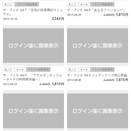
丸ごと
ブラウザ視聴専用
丸ごと
セール
ブラウザ視聴専用
ザ・フェチ vol.7 『至高の排泄嗜好マニュ
ザ・フェチ Vol.5『あなるファンタジー』
アル』
1,815
2015.06.24
2,365円
円
2,365
2015.12.16
円
丸ごと
セール
ブラウザ視聴専用
丸ごと
セール
ブラウザ視聴専用
ザ・フェチ Vol.4 『アナルダンディズム
ザ・フェチ Vol.3 フェチシリーズ初心者編
～オトナの時間番外編～』
1,815
2013.08.30
2,365円
円
1,815
2015.06.22
2,365円
円