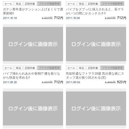
セール
単品
定額対象
ブラウザ視聴専用
セール
単品
定額対象
ブラウザ視聴専用
ガテン青年達がテンション上げまくりで濃
バイブをズブっ!と挿入されると、長マラ
厚射精!!
がいつの間にかカッチカチ!!
712
712
2011.10.14
1,027円
円
2011.10.04
1,027円
円
セール
単品
定額対象
ブラウザ視聴専用
セール
単品
定額対象
ブラウザ視聴専用
バイブ挿れられあわや射精!? 腰を振りな
性欲旺盛なフトマラ18歳 気分屋な彼にス
がら快楽を求める!!
タッフ達が振り回される(笑)
712
923
2011.09.20
1,027円
円
2011.09.06
1,341円
円