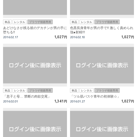
単品
レンタル
ブラウザ視聴専用
単品
レンタル
ブラウザ視聴専用
あどけなさが残る彼のデカチンが男の手に
色黒長身青年が男の手で!! 激しく責められ
堕ちる!!
強●射精!!!
1,027
1,027
2016.02.17
円
2016.02.10
円
単品
レンタル
ブラウザ視聴専用
単品
レンタル
ブラウザ視聴専用
「息子と母… 禁断の肉欲交尾」
「ツル肌バスケ青年の初体験☆」
1,341
1,027
2016.02.01
円
2016.01.27
円