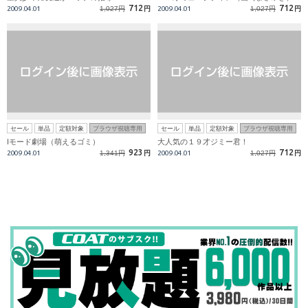
712
712
2009.04.01
1,027円
円
2009.04.01
1,027円
円
セール
単品
定額対象
ブラウザ視聴専用
セール
単品
定額対象
ブラウザ視聴専用
Iモード劇場（萌えるゴミ）
大人気の１９才ジミー君！
923
712
2009.04.01
1,341円
円
2009.04.01
1,027円
円