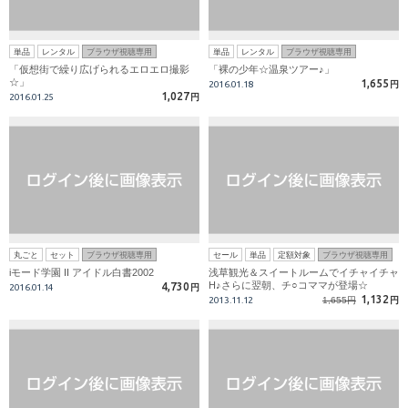
単品
レンタル
ブラウザ視聴専用
単品
レンタル
ブラウザ視聴専用
「仮想街で繰り広げられるエロエロ撮影
「裸の少年☆温泉ツアー♪」
☆」
1,655
2016.01.18
円
1,027
2016.01.25
円
丸ごと
セット
ブラウザ視聴専用
セール
単品
定額対象
ブラウザ視聴専用
iモード学園 II アイドル白書2002
浅草観光＆スイートルームでイチャイチャ
H♪さらに翌朝、チ○コママが登場☆
4,730
2016.01.14
円
1,132
2013.11.12
1,655円
円