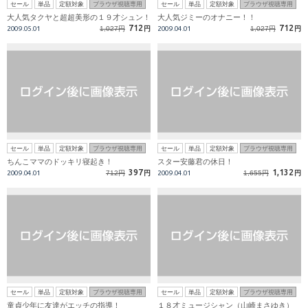
セール
単品
定額対象
ブラウザ視聴専用
セール
単品
定額対象
ブラウザ視聴専用
大人気タクヤと超超美形の１９才シュン！
大人気ジミーのオナニー！！
712
712
2009.05.01
1,027円
円
2009.04.01
1,027円
円
セール
単品
定額対象
ブラウザ視聴専用
セール
単品
定額対象
ブラウザ視聴専用
ちんこママのドッキリ寝起き！
スター安藤君の休日！
397
1,132
2009.04.01
712円
円
2009.04.01
1,655円
円
セール
単品
定額対象
ブラウザ視聴専用
セール
単品
定額対象
ブラウザ視聴専用
童貞少年に友達がエッチの指導！
１８才ミュージシャン（山崎まさゆき）