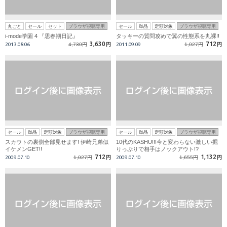
丸ごと
セール
セット
ブラウザ視聴専用
セール
単品
定額対象
ブラウザ視聴専用
i-mode学園 4 『思春期日記』
タッキーの質問攻めで翼の性態系を丸裸!!
3,630
712
2013.08.06
4,730円
円
2011.09.09
1,027円
円
セール
単品
定額対象
ブラウザ視聴専用
セール
単品
定額対象
ブラウザ視聴専用
スカウトの裏側全部見せます! 伊崎兄弟似
10代のKASHU!!!今と変わらない激しい掘
イケメンGET!!
りっぷりで相手はノックアウト!?
712
1,132
2009.07.10
1,027円
円
2009.07.10
1,655円
円