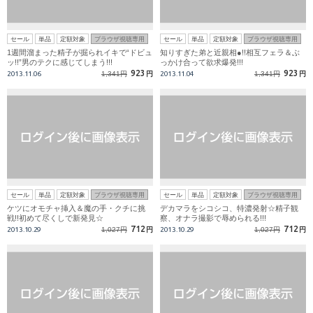
セール
単品
定額対象
ブラウザ視聴専用
セール
単品
定額対象
ブラウザ視聴専用
1週間溜まった精子が掘られイキで“ドビュ
知りすぎた弟と近親相●!!相互フェラ＆ぶ
ッ!!”男のテクに感じてしまう!!!
っかけ合って欲求爆発!!!
923
923
2013.11.06
1,341円
円
2013.11.04
1,341円
円
セール
単品
定額対象
ブラウザ視聴専用
セール
単品
定額対象
ブラウザ視聴専用
ケツにオモチャ挿入＆魔の手・クチに挑
デカマラをシコシコ、特濃発射☆精子観
戦!!初めて尽くしで新発見☆
察、オナラ撮影で辱められる!!!
712
712
2013.10.29
1,027円
円
2013.10.29
1,027円
円