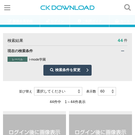
新規会員登録
ログイン
ご利用ガイド
カート
44
検索結果
件
現在の検索条件
i-mode学園
レーベル
検索条件を変更
選択してください
60
並び替え
表示数
44件中 1～44件表示