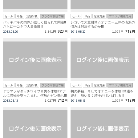
セール
単品
定額対象
ブラウザ視聴専用
セール
単品
定額対象
ブラウザ視聴専用
バッキバキの肉体が激しく掘られて悶絶!!
シゴいて大量射精☆オナニー三昧の滝沢の
さらに手コキで大量発射!!!
悩みは解決するのか!!!
923
712
2013.08.20
1,341円
円
2013.08.20
1,027円
円
セール
単品
定額対象
ブラウザ視聴専用
セール
単品
定額対象
ブラウザ視聴専用
デカマラがダッチワイフ＆男を体験!!アナ
初の夢精、そしてオナニーを体験!!精通を
ルに異物を突っこまれ、何故かビン勃ち!!!
迎え、勢い良く精子がほとばしる!!!
712
712
2013.08.13
1,027円
円
2013.08.13
1,027円
円