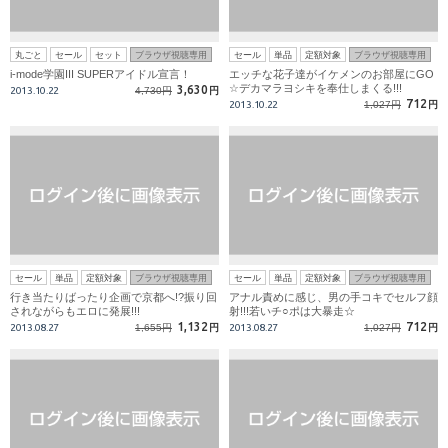
丸ごと
セール
セット
ブラウザ視聴専用
セール
単品
定額対象
ブラウザ視聴専用
i-mode学園III SUPERアイドル宣言！
エッチな花子達がイケメンのお部屋にGO
☆デカマラヨシキを奉仕しまくる!!!
3,630
2013.10.22
4,730円
円
712
2013.10.22
1,027円
円
セール
単品
定額対象
ブラウザ視聴専用
セール
単品
定額対象
ブラウザ視聴専用
行き当たりばったり企画で京都へ!?振り回
アナル責めに感じ、男の手コキでセルフ顔
されながらもエロに発展!!!
射!!!若いチ○ポは大暴走☆
1,132
712
2013.08.27
1,655円
円
2013.08.27
1,027円
円