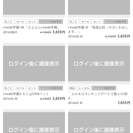
丸ごと
セール
セット
ブラウザ視聴専用
丸ごと
セール
セット
ブラウザ視聴専用
i-mode学園 Ⅶ 『さよならi-mode学園』
i-mode学園 Ⅵ 『毎度お性（サガ）わせし
ます。』
3,630
2016.08.01
4,730円
円
3,630
2016.06.16
4,730円
円
丸ごと
セール
セット
ブラウザ視聴専用
単品
レンタル
ブラウザ視聴専用
i-mode学園V キミはONAペット
「エロ＆ロマンチックデートで激エロSE
X」
3,630
2016.05.19
4,730円
円
1,655
2016.02.19
円