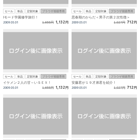
セール
単品
定額対象
ブラウザ視聴専用
セール
単品
定額対象
ブラウザ視聴専用
Iモード学園修学旅行！
思春期のからだ＜男子の第２次性徴＞
1,132
712
2009.05.01
1,655円
円
2009.05.01
1,027円
円
セール
単品
定額対象
ブラウザ視聴専用
セール
単品
定額対象
ブラウザ視聴専用
イケメン２人の甘～いＳＥＸ！
安藤君が１９才弟君を紹介！
1,132
712
2009.05.01
1,655円
円
2009.05.01
1,027円
円