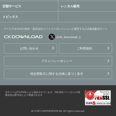
定額サービス
レンタル販売
トピックス
ゲイビデオDVDの制作・販売会社コートコーポレーションが運営する公式動画配信サイト
@ck_download_x
ゲイビデオDVDの制作・販
売会社コートコーポレーシ
お問い合わせ
ご利用規約
ョンが運営する公式動画配
信サイト
プライバシーポリシー
特定商取引に関する法律に基づく表示
当サイトはFUJISSLにより認証されています。SSL対応ページからの情
報送信は暗号化により保護されます。
© COAT CORPORATION ltd. All rights reserved.