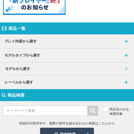
商品一覧
プレイ内容から探す
モデルタイプから探す
モデルから探す
レーベルから探す
商品検索
商品名のみを
検索対象
収録DVD発売年や、複数の条件を組み合わせた検索はこちらから