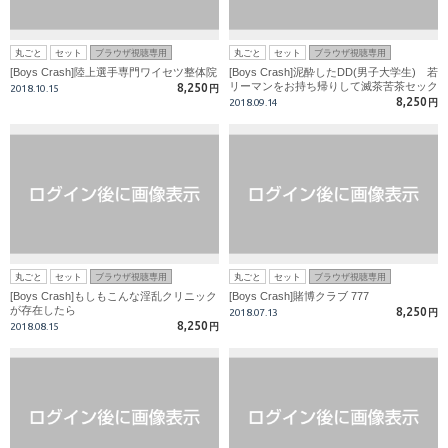
丸ごと
セット
ブラウザ視聴専用
丸ごと
セット
ブラウザ視聴専用
[Boys Crash]陸上選手専門ワイセツ整体院
[Boys Crash]泥酔したDD(男子大学生) 若
リーマンをお持ち帰りして滅茶苦茶セック
8,250
2018.10.15
円
スした一部始終を全部公開
8,250
2018.09.14
円
丸ごと
セット
ブラウザ視聴専用
丸ごと
セット
ブラウザ視聴専用
[Boys Crash]もしもこんな淫乱クリニック
[Boys Crash]賭博クラブ 777
が存在したら
8,250
2018.07.13
円
8,250
2018.08.15
円