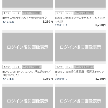
丸ごと
セット
ブラウザ視聴専用
丸ごと
セット
ブラウザ視聴専用
[Boys Crash]寸止めイキ我慢絶頂性交
[Boys Crash]借金で人生めちゃくちゃにな
った話
8,250
2018.12.13
円
8,250
2018.11.15
円
丸ごと
セット
ブラウザ視聴専用
丸ごと
セット
ブラウザ視聴専用
[Boys Crash]ナンパのプロ!浮気調査のプ
[Boys Crash]睡〇薬悪用 昏睡強●セック
ロは実在した!
ス
8,250
8,250
2018.11.15
円
2018.10.15
円