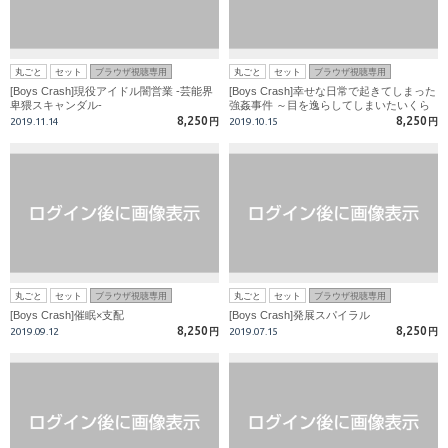
丸ごと
セット
ブラウザ視聴専用
丸ごと
セット
ブラウザ視聴専用
[Boys Crash]現役アイドル闇営業 -芸能界
[Boys Crash]幸せな日常で起きてしまった
卑猥スキャンダル-
強姦事件 ～目を逸らしてしまいたいくら
いのレ●プ地獄～
8,250
8,250
2019.11.14
円
2019.10.15
円
丸ごと
セット
ブラウザ視聴専用
丸ごと
セット
ブラウザ視聴専用
[Boys Crash]催眠×支配
[Boys Crash]発展スパイラル
8,250
8,250
2019.09.12
円
2019.07.15
円