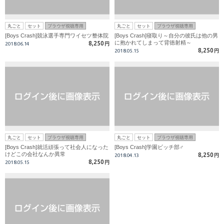
丸ごと
セット
ブラウザ視聴専用
丸ごと
セット
ブラウザ視聴専用
[Boys Crash]競泳選手専門ワイセツ整体院
[Boys Crash]寝取り～自分の彼氏は他の男
に抱かれてしまって背徳射精～
8,250
2018.06.14
円
8,250
2018.05.15
円
丸ごと
セット
ブラウザ視聴専用
丸ごと
セット
ブラウザ視聴専用
[Boys Crash]就活頑張って社会人になった
[Boys Crash]学園ビッチ部♂
けどこの会社なんか異常
8,250
2018.04.13
円
8,250
2018.05.15
円