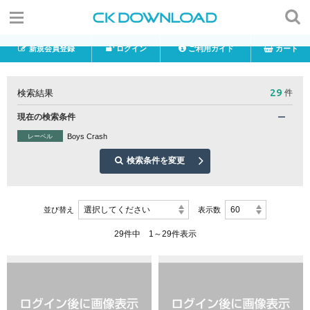
新規会員登録
ログイン
ご利用ガイド
カート
29
検索結果
件
現在の検索条件
Boys Crash
レーベル
検索条件を変更
選択してください
60
並び替え
表示数
29件中 1～29件表示