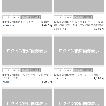
丸ごと
セット
ブラウザ視聴専用
丸ごと
セット
ブラウザ視聴専用
[Boys Crash]美少年スイマープール痴漢
[Boys Crash]とあるアウトレットモールの
狭い試着室で、スタッフが試着中の無防備
8,660
2020.03.12
円
なイケメンを喰いまくっている。
8,250
2020.02.13
円
丸ごと
セット
ブラウザ視聴専用
丸ごと
セット
ブラウザ視聴専用
[Boys Crash]モデルがあッつ～い部屋で汗
[Boys Crash]泥酔ハロウィン ～渋○編～
だくセックス
8,250
2019.12.12
円
8,250
2020.01.14
円