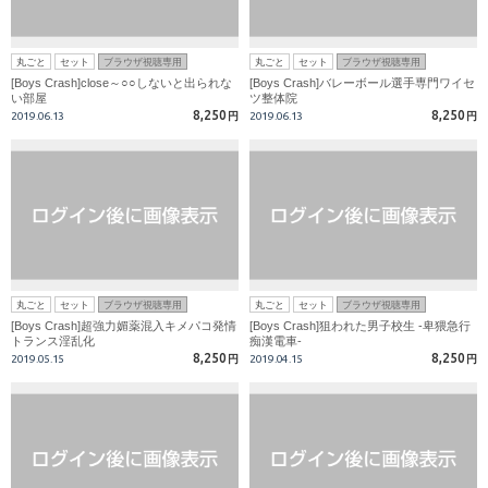
丸ごと
セット
ブラウザ視聴専用
丸ごと
セット
ブラウザ視聴専用
[Boys Crash]close～○○しないと出られな
[Boys Crash]バレーボール選手専門ワイセ
い部屋
ツ整体院
8,250
8,250
2019.06.13
円
2019.06.13
円
丸ごと
セット
ブラウザ視聴専用
丸ごと
セット
ブラウザ視聴専用
[Boys Crash]超強力媚薬混入キメパコ発情
[Boys Crash]狙われた男子校生 -卑猥急行
トランス淫乱化
痴漢電車-
8,250
8,250
2019.05.15
円
2019.04.15
円