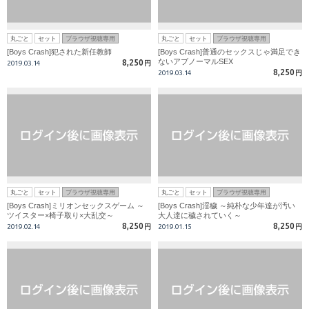
丸ごと
セット
ブラウザ視聴専用
丸ごと
セット
ブラウザ視聴専用
[Boys Crash]犯された新任教師
[Boys Crash]普通のセックスじゃ満足でき
ないアブノーマルSEX
8,250
2019.03.14
円
8,250
2019.03.14
円
丸ごと
セット
ブラウザ視聴専用
丸ごと
セット
ブラウザ視聴専用
[Boys Crash]ミリオンセックスゲーム ～
[Boys Crash]淫穢 ～純朴な少年達が汚い
ツイスター×椅子取り×大乱交～
大人達に穢されていく～
8,250
8,250
2019.02.14
円
2019.01.15
円