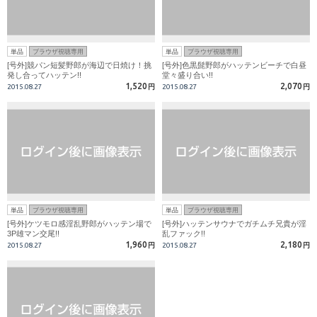
単品
ブラウザ視聴専用
単品
ブラウザ視聴専用
[号外]競パン短髪野郎が海辺で日焼け！挑
[号外]色黒髭野郎がハッテンビーチで白昼
発し合ってハッテン!!
堂々盛り合い!!
1,520
2,070
2015.08.27
円
2015.08.27
円
単品
ブラウザ視聴専用
単品
ブラウザ視聴専用
[号外]ケツモロ感淫乱野郎がハッテン場で
[号外]ハッテンサウナでガチムチ兄貴が淫
3P雄マン交尾!!
乱ファック!!
1,960
2,180
2015.08.27
円
2015.08.27
円