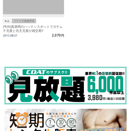
単品
ブラウザ視聴専用
[号外]真昼間のハッテンスポットでガチム
チ兄貴と坊主兄貴が雄交尾!!
2,070
2015.08.27
円