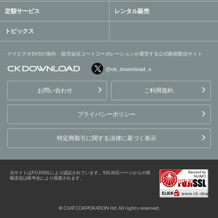
定額サービス
レンタル販売
トピックス
ゲイビデオDVDの制作・販売会社コートコーポレーションが運営する公式動画配信サイト
@ck_download_x
ゲイビデオDVDの制作・販
売会社コートコーポレーシ
お問い合わせ
ご利用規約
ョンが運営する公式動画配
信サイト
プライバシーポリシー
特定商取引に関する法律に基づく表示
当サイトはFUJISSLにより認証されています。SSL対応ページからの情
報送信は暗号化により保護されます。
© COAT CORPORATION ltd. All rights reserved.