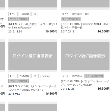
丸ごと
DVD同時
HD
丸ごと
DVD同時
HD
18才
ブラウザ視聴専用
ブラウザ視聴専用
生
[RCHS GLOBAL]売買ボーイズ ～Boys f
[RCHS GLOBAL]Showtime SOULDANC
00
円
or Sale in Pattaya～
E パタヤ千夜一夜
16,500
16,500
2017.11.20
円
2017.05.19
円
丸ごと
DVD同時
HD
サンプル
丸ごと
DVD同時
ブラウザ視聴専用
[RCHS GLOBAL]パタヤゴーゴーボーイ
ブラウザ視聴専用
ズショー YOUNGMONEY
ーイ
[RCHS GLOBAL]パタヤゴーゴーボーイ
16,500
2015.12.23
円
ズショー YOUNG MONEY 2
00
16,500
円
2016.01.27
円