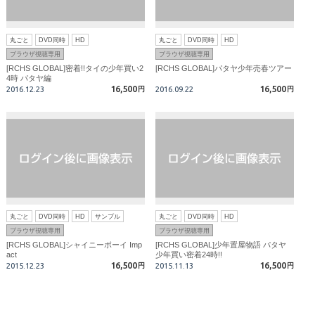
丸ごと
DVD同時
HD
丸ごと
DVD同時
HD
ブラウザ視聴専用
ブラウザ視聴専用
[RCHS GLOBAL]密着!!タイの少年買い2
[RCHS GLOBAL]パタヤ少年売春ツアー
4時 パタヤ編
16,500
16,500
2016.12.23
円
2016.09.22
円
丸ごと
DVD同時
HD
サンプル
丸ごと
DVD同時
HD
ブラウザ視聴専用
ブラウザ視聴専用
[RCHS GLOBAL]シャイニーボーイ Imp
[RCHS GLOBAL]少年置屋物語 パタヤ
act
少年買い密着24時!!
16,500
16,500
2015.12.23
円
2015.11.13
円