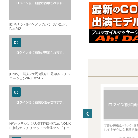
[街角ナンパ]イケメンのパンツが見たい
Part292
[Hello!]〈碧人×大周×優介〉兄弟丼シチュ
エーション3PナマSEX
[デカマラシンジ人類捕獲計画]1st NONK
HLETE 2＜Model No.
寸止め地獄に耐えかね大噴火射精!!!
ブ厚い胸板&バキバキ腹筋21
E 胸筋ガッチリマッチョ営業マン「トコ
上京少年が男にしゃぶられる!!!
もイキそうになる超早漏チン
ロテン、発射」
15:09:37
15:09:37
15
6.08.08
2026.08.08
2026.08.08