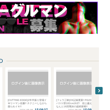
D
[CUTTING EDGE]2年半振り登場ド
[フェラ三昧]CK記録更新! PG203・
[街角
Ｍリーマン佐藤!! チクニーしながら
バスケ部182cm19才! 頭上越え、
たい Pa
掘られイキ!!
なんと16回飛沫の超絶射精!!
15:09:37
15:09:37
2026.08.08
2026.08.08