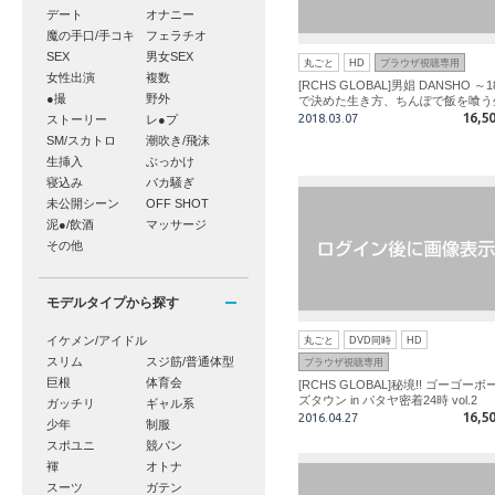
デート
オナニー
魔の手口/手コキ
フェラチオ
SEX
男女SEX
丸ごと
HD
ブラウザ視聴専用
女性出演
複数
[RCHS GLOBAL]男娼 DANSHO ～
●撮
野外
で決めた生き方、ちんぽで飯を喰う
活～
16,5
2018.03.07
ストーリー
レ●プ
SM/スカトロ
潮吹き/飛沫
生挿入
ぶっかけ
寝込み
バカ騒ぎ
未公開シーン
OFF SHOT
泥●/飲酒
マッサージ
その他
モデルタイプから探す
イケメン/アイドル
丸ごと
DVD同時
HD
スリム
スジ筋/普通体型
ブラウザ視聴専用
巨根
体育会
[RCHS GLOBAL]秘境!! ゴーゴーボ
ズタウン in パタヤ密着24時 vol.2
ガッチリ
ギャル系
16,5
2016.04.27
少年
制服
スポユニ
競パン
褌
オトナ
スーツ
ガテン