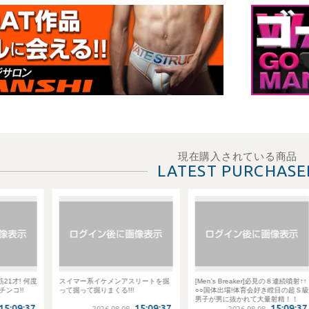
現在購入されている商品
LATEST PURCHASE
才! 何度
スイマー系イケメンアスリートを掘
[Men’s Breaker]必見の８連続噴射↑↑
コ!!
って掘って掘りまくる!!!
○○国体出場!体育会好き瞠目の超Ｓ級
男子が男に抜かれて大量射精！！
:09:37
15:09:37
15:09:37
2026.08.08
2026.08.08