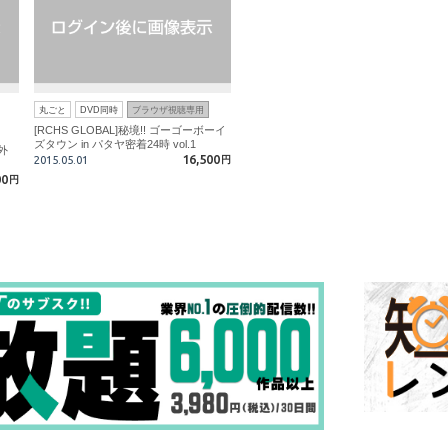
丸ごと
DVD同時
ブラウザ視聴専用
[RCHS GLOBAL]秘境!! ゴーゴーボーイ
ズタウン in パタヤ密着24時 vol.1
外
16,500
2015.05.01
円
00
円