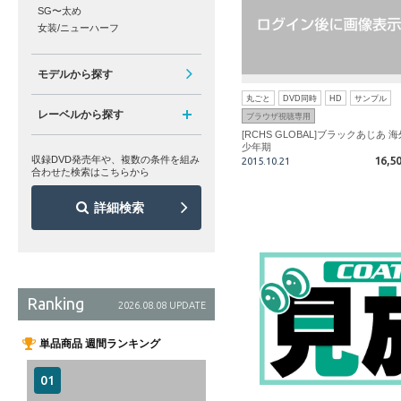
SG〜太め
女装/ニューハーフ
モデルから探す
丸ごと
DVD同時
HD
サンプル
レーベルから探す
ブラウザ視聴専用
[RCHS GLOBAL]ブラックあじあ 海
少年期
16,5
収録DVD発売年や、複数の条件を組み
2015.10.21
合わせた検索はこちらから
詳細検索
Ranking
2026.08.08 UPDATE
単品商品 週間ランキング