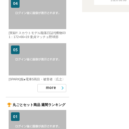
[実録!! スカウトモデル陥落日誌!!]獲物03
1：172×66×19 童貞マッチョ野球部
[SPARK]痴●電車5両目・被害者〈広之〉
more
丸ごとセット商品 週間ランキング