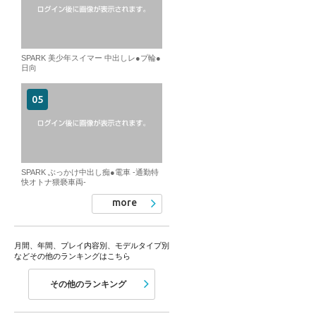
SPARK 美少年スイマー 中出しレ●プ輪●
日向
SPARK ぶっかけ中出し痴●電車 -通勤特
快オトナ猥褻車両-
more
月間、年間、プレイ内容別、モデルタイプ別
などその他のランキングはこちら
その他のランキング