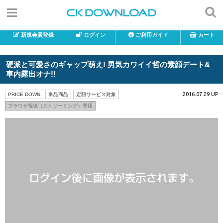
新規会員登録
ログイン
ご利用ガイド
カート
硬派と可愛さのギャップ萌え! 男気カワイイ哲の素顔デート&
車内露出オナ!!
2016.07.29 UP
PRICE DOWN
単品商品
定額サービス対象
ブラウザ視聴（ストリーミング）専用