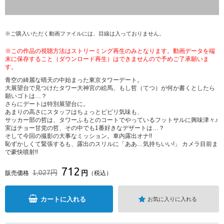
※ご購入いただく動画ファイルには、目線は入っておりません。
※この作品の視聴方法はストリーミング再生のみとなります。動画データを端
末に保存すること（ダウンロード再生）はできませんので予めご了承願いま
す。
青空の綺麗な晴天の中始まった東京タワーデート。
大展望台で見つけたタワー大神宮の絵馬、もし哲（てつ）が何か書くとしたら
願いゴトは…？
さらにデートは特別展望台に。
あまりの高さにスタッフはちょっとビビリ気味も、
サッカー部の哲は、タワーふもとのコートでやっているフットサルに興味津々♪
実はチョー甘党の哲、その中でも1番好きなデザートは…？
そして今回の撮影の大事なミッション。車内露出オナ!!
恥ずかしくて緊張するも、露出のスリルに「ああ…気持ちいい!」 カメラ目前ま
で豪快噴射!!
712
1,027円
円
販売価格
（税込）
カートに入れる
お気に入りに入れる