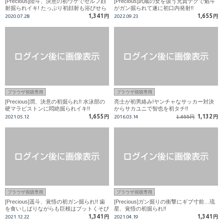
[Precious]陸斗、決意の初ウケでセルフ顔
[Precious]武蔵の女を扱う兄貴テクで魁斗
射掘られイキ! たっぷり初顔射も浴びせら
がガン掘られて遂に初口内発射!!
れ…!!
1,341
1,655
2020.07.28
円
2022.09.23
円
ブラウザ視聴専用
ブラウザ視聴専用
[Precious]潤、決意の初掘られ!! 水泳部の
亮士が初男絡み!ヤンチャなサッカー対決
硬マラピストンに悶絶掘られイキ!!
からサカユニで智也を初タチ!!
1,655
1,132
2021.05.12
円
2016.03.14
1,655円
円
ブラウザ視聴専用
ブラウザ視聴専用
[Precious]遥斗、覚悟の初ガン掘られ!! 歯
[Precious]ガン掘りの衝撃にギブ寸前…琉
を食いしばりながらも巨根はブットくそび
星、覚悟の初掘られ!!
え勃ち…!!
1,341
1,341
2021.12.22
円
2021.04.19
円