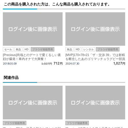
この商品を購入された方は、こんな商品も購入されております。
セール
単品
HD
ブラウザ視聴専用
単品
HD
レンタル
ブラウザ視聴専用
[Precious]尚哉とのデートで愛くるしい素
[MVP]170×78×21「ザ・交渉 39」では射精
顔が爆発！車内オナで大興奮！
を断念したあのゴリマッチョラグビー部員
が遂に雄エロ堕ち!
712
1,027
2018.05.09
1,027円
円
2024.07.30
円
関連作品
ブラウザ視聴専用
ブラウザ視聴専用