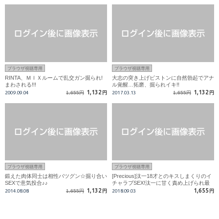
ブラウザ視聴専用
ブラウザ視聴専用
RINTA、ＭＩＸルームで乱交ガン掘られ!
大志の突き上げピストンに自然勃起でアナ
まわされる!!!
ル覚醒…拓磨、掘られイキ!!
1,132
1,132
2009.09.04
1,655円
円
2017.03.13
1,655円
円
ブラウザ視聴専用
ブラウザ視聴専用
鍛えた肉体同士は相性バツグン☆掘り合い
[Precious]汰一18才とのキスしまくりのイ
SEXで意気投合♪♪
チャラブSEX!汰一に甘く責め上げられ最
後は初の顔射受けも！
1,132
1,655
2014.08.08
1,655円
円
2018.09.03
円