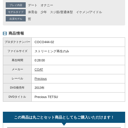
デート
オナニー
プレイ内容
体育会
少年
スジ筋/普通体型
イケメン/アイドル
モデルタイプ
哲
出演モデル
商品情報
プロダクトナンバー
COCO444-02
ファイルサイズ
ストリーミング再生のみ
再生時間
0:28:00
メーカー
COAT
レーベル
Precious
DVD発売年
2013年
DVDタイトル
Precious TETSU
この商品は丸ごとセット商品としてもご購入いただけます！