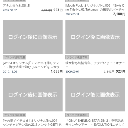
アナル弄られ倒し!!
[Mouth Fuck オリジナル]No.003 『Style O
ne Title No.61 Takumu』の拓夢がバーチャ
923
2009.10.02
1,341円
円
ルフェラ奉仕!!
2,180
2025.05.14
円
ブラウザ視聴専用
ブラウザ視聴専用
[WESTオリジナル]｢ノンケ生け捕りテン
彼女持ち純情青年、チクビいじってオナニ
ト」海水浴場で幼なじみコンビをスカウ
ー!!
ト!!
1,655
923
2019.12.06
円
2009.09.04
1,341円
円
ブラウザ視聴専用
ブラウザ視聴専用
[その場でイテまえ!!オリジナル]No.004
「ONLY SHINING STAR JIN 2」発売記念
ヤンチャガテン系の21才ノンケをGET! 男
サイン会ツアー ～EVOLUTION…そして