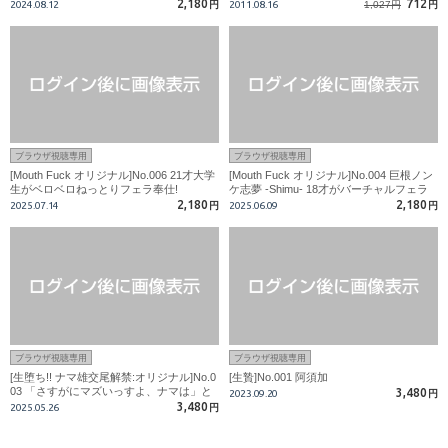
のテクで豪快大発射!
その先へ～
2,180
712
2024.08.12
円
2011.08.16
1,027円
円
ブラウザ視聴専用
ブラウザ視聴専用
[Mouth Fuck オリジナル]No.006 21才大学
[Mouth Fuck オリジナル]No.004 巨根ノン
生がベロベロねっとりフェラ奉仕!
ケ志夢 -Shimu- 18才がバーチャルフェラ
奉仕!!
2,180
2,180
2025.07.14
円
2025.06.09
円
ブラウザ視聴専用
ブラウザ視聴専用
[生堕ち!! ナマ雄交尾解禁:オリジナル]No.0
[生贄]No.001 阿須加
03 「さすがにマズいっすよ、ナマは」と
3,480
2023.09.20
円
言ってたはずが「中に出してください」大
3,480
2025.05.26
円
野が種付けをドスケベおねだり!