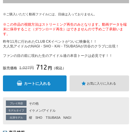
※ご購入いただく動画ファイルには、目線は入っておりません。
※この作品の視聴方法はストリーミング再生のみとなります。動画データを端
末に保存すること（ダウンロード再生）はできませんので予めご了承願いま
す。
昨年11月に行われたCLUB CKイベントがついに映像化！！
大人気アイドルのNAGI・SHO・KAI・TSUBASAが渋谷のクラブに出現！
ファンの目の前に現れた生のアイドル達の本音トークは必見です！！
712
1,027円
円
販売価格
（税込）
カートに入れる
お気に入りに入れる
その他
プレイ内容
イケメン/アイドル
モデルタイプ
櫂
SHO
TSUBASA
NAGI
出演モデル