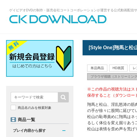
ゲイビデオDVDの制作・販売会社コートコーポレーションが運営する公式動画配信
ゲイビデオDVDの制作・販売会社コート
コーポレーションが運営する公式動画配
信サイトCK DOWNLOADトップページへ
[Style One]
単品商品
HD画質
レ
ブラウザ視聴（ストリーミン
※この作品の視聴方法はス
保存すること（ダウンロー
翔馬と松山、淫乱怒涛の筋
商品名のみを検索対象
の手が徐々に股間に延びてい
松山の恥辱責めに翔馬はネ
商品一覧
るしく体位を変え掘りあう
松山は表情を歪め声を荒げて
プレイ内容から探す