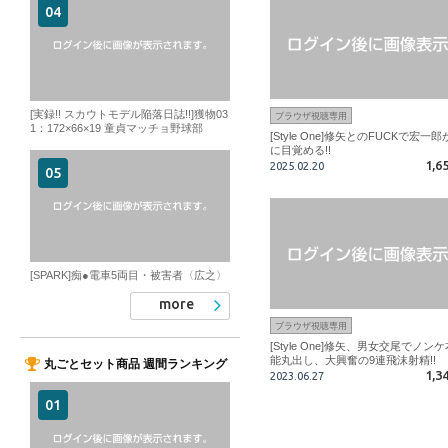
[実録!! スカウトモデル陥落日誌!!]獲物03
ブラウザ視聴専用
1：172×66×19 童貞マッチョ野球部
[Style One]修矢とのFUCKで宏一郎
に目覚める!!
1,6
2025.02.20
[SPARK]痴●電車5両目・被害者〈広之〉
more
ブラウザ視聴専用
[Style One]修矢、男女交尾でノンケ
能丸出し、大興奮の9連飛沫射精!!
丸ごとセット商品 週間ランキング
1,3
2023.06.27