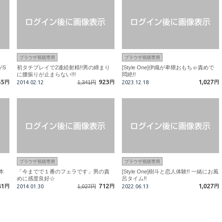
ブラウザ視聴専用
ブラウザ視聴専用
がS
初タチプレイで2連続射精!!男の締まり
[Style One]伊織が卑猥おもちゃ責めで
に腰振りが止まらない!!!
悶絶!!
55
923
1,027
円
2014.02.12
1,341円
円
2023.12.18
円
ブラウザ視聴専用
ブラウザ視聴専用
本
「今までで１番のフェラです」男の責
[Style One]樹斗と恋人体験!! 一緒にお風
めに感度良好☆
呂タイム!!
41
712
1,027
円
2014.01.30
1,027円
円
2022.06.13
円