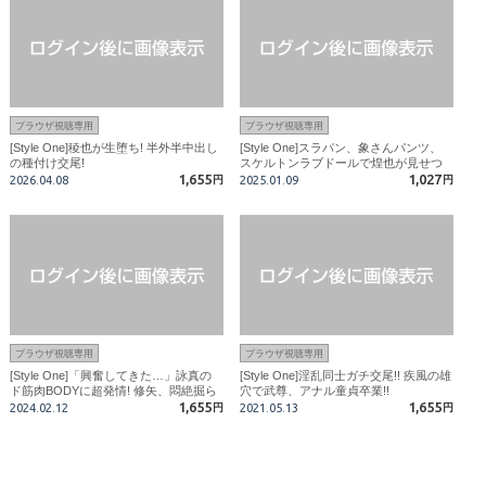
ブラウザ視聴専用
ブラウザ視聴専用
[Style One]稜也が生堕ち! 半外半中出し
[Style One]スラパン、象さんパンツ、
の種付け交尾!
スケルトンラブドールで煌也が見せつ
1,655
けオナニー!
1,027
2026.04.08
円
2025.01.09
円
ブラウザ視聴専用
ブラウザ視聴専用
[Style One]「興奮してきた…」詠真の
[Style One]淫乱同士ガチ交尾!! 疾風の雄
ド筋肉BODYに超発情! 修矢、悶絶掘ら
穴で武尊、アナル童貞卒業!!
れイキ!
1,655
1,655
2024.02.12
円
2021.05.13
円