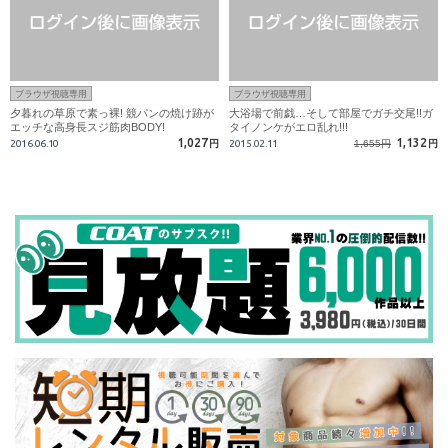
ブラウザ視聴専用
ブラウザ視聴専用
夕暮れの草原で素っ裸! 競パンの焼け跡が
大浴場で前戯…そして部屋でガチ交尾!!ガ
エッチな高身長スジ筋肉BODY!
タイノンケがエロ乱れ!!!
1,027
1,132
2016.06.10
円
2015.02.11
1,655円
円