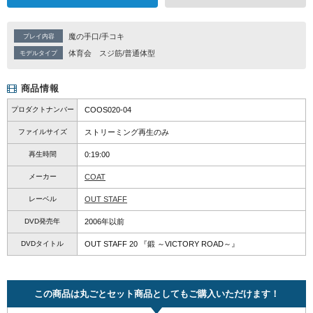
魔の手口/手コキ
プレイ内容
体育会
スジ筋/普通体型
モデルタイプ
商品情報
プロダクトナンバー
COOS020-04
ファイルサイズ
ストリーミング再生のみ
再生時間
0:19:00
メーカー
COAT
レーベル
OUT STAFF
DVD発売年
2006年以前
DVDタイトル
OUT STAFF 20 『鍛 ～VICTORY ROAD～』
この商品は丸ごとセット商品としてもご購入いただけます！