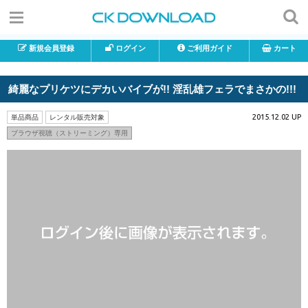
新規会員登録
ログイン
ご利用ガイド
カート
綺麗なプリケツにデカいバイブが!! 淫乱雄フェラでまさかの!!!
2015.12.02 UP
単品商品
レンタル販売対象
ブラウザ視聴（ストリーミング）専用