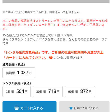
※ご購入いただく動画ファイルには、目線は入っておりません。
※この作品の視聴方法はストリーミング再生のみとなります。動画データを端
末に保存すること（ダウンロード再生）はできませんので予めご了承願いま
す。
AVを観ただけでムクムクと勃起していく競パン青年。
さらにプリケツにはデカいバイブを突っ込まれ、なんとそのまま魔の手・クチ
で!!!
「レンタル販売対象商品」です。ご希望の視聴可能期間をお選びの上
「カート」に入れてください。
レンタル販売とは？
通常販売（税込）
1,027
無期限
円
レンタル販売（税込）
564
718
872
1日間
30日間
90日間
円
円
円
カートに入れる
お気に入りに入れる