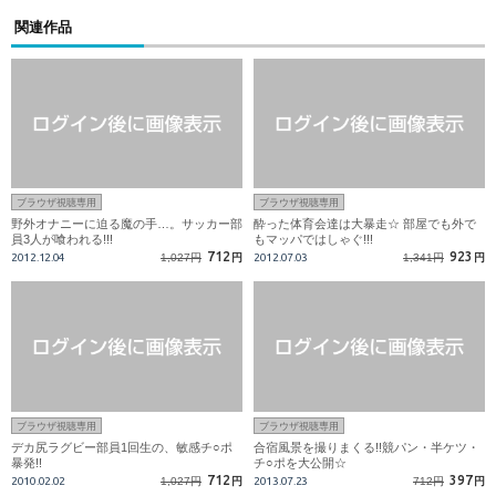
関連作品
ブラウザ視聴専用
ブラウザ視聴専用
野外オナニーに迫る魔の手…。サッカー部
酔った体育会達は大暴走☆ 部屋でも外で
員3人が喰われる!!!
もマッパではしゃぐ!!!
712
923
2012.12.04
1,027円
円
2012.07.03
1,341円
円
ブラウザ視聴専用
ブラウザ視聴専用
デカ尻ラグビー部員1回生の、敏感チ○ポ
合宿風景を撮りまくる!!競パン・半ケツ・
暴発!!
チ○ポを大公開☆
712
397
2010.02.02
1,027円
円
2013.07.23
712円
円