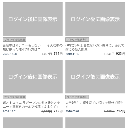
ブラウザ視聴専用
ブラウザ視聴専用
合宿中はオナニーもしない！ そんな彼の
OBに穴奉仕!容赦ないガン掘りに、必死で
飛び散った雄汁の行方は？
耐える新入部員
712
923
2009.12.08
1,027円
円
2010.11.19
1,341円
円
ブラウザ視聴専用
ブラウザ視聴専用
超オトコマエ!ラガーマンの起き抜けオナ
大学1年生。寮生活での悶々を野外で晴ら
ニー＋童顔君のセルフ投稿（２本立て）
す!
712
712
2009.12.01
1,027円
円
2010.03.02
1,027円
円