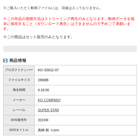
※ご購入いただく動画ファイルには、目線は入っておりません。
※この作品の視聴方法はストリーミング再生のみとなります。動画データを端
末に保存すること（ダウンロード再生）はできませんので予めご了承願いま
す。
※この商品はセット販売のみとなります。
商品情報
プロダクトナンバー
KO-SS011-07
ファイルサイズ
280MB
再生時間
0:18:00
メーカー
KO COMPANY
レーベル
SUPER STAR
DVD発売年
2015年
DVDタイトル
真崎 航 -Love-