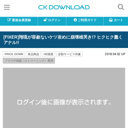
新規会員登録
ログイン
ご利用ガイド
カート
[FIXER]翔琉が容赦ないケツ攻めに崩壊雄哭き!? ヒクヒク蠢く
アナル!!
2018.04.02 UP
PRICE DOWN
単品商品
HD画質
定額サービス対象
ブラウザ視聴（ストリーミング）専用