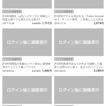
ブラウザ視聴専用
ブラウザ視聴専用
[FIXER]開きっぱなしのケツ穴に容赦なく
[FIXER]アナルを弄ばれる「Funky Innovati
何度も硬マラを挿入される柊斗!!
on 1」サッカー青年、二本挿しにエロ哭き
が止まらない!!
1,132
2,074
2017.12.28
1,655円
円
2019.11.13
円
ブラウザ視聴専用
ブラウザ視聴専用
[FIXER]翔琉が容赦ないケツ攻めに崩壊雄
[FIXER]単体作品などの今まで経験した撮
哭き!? ヒクヒク蠢くアナル!!
影とは明らかに違う、あまりのハードプレ
イに本気でおびえる伊織!
1,446
2,388
2018.04.02
2,074円
円
2025.06.23
円