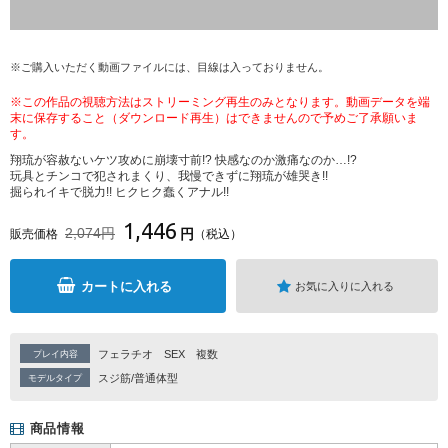
※ご購入いただく動画ファイルには、目線は入っておりません。
※この作品の視聴方法はストリーミング再生のみとなります。動画データを端
末に保存すること（ダウンロード再生）はできませんので予めご了承願いま
す。
翔琉が容赦ないケツ攻めに崩壊寸前!? 快感なのか激痛なのか…!?
玩具とチンコで犯されまくり、我慢できずに翔琉が雄哭き!!
掘られイキで脱力!! ヒクヒク蠢くアナル!!
1,446
2,074円
円
販売価格
（税込）
カートに入れる
お気に入りに入れる
フェラチオ
SEX
複数
プレイ内容
スジ筋/普通体型
モデルタイプ
商品情報