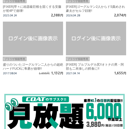
ブラウザ視聴専用
ブラウザ視聴専用
[FIXER]早々に凶器級巨根を固くする安藤
[FIXER]ゴーグルマン2人からドS責めされ
が初4Pで崩壊!
豪太がセルフ顔射!
2,388
2,074
2025.04.24
円
2026.04.28
円
ブラウザ視聴専用
ブラウザ視聴専用
盛りのついたゴーグルマン二人からの超絶
[FIXER] プルプルデカ尻!!オトナの男・阿
ハードFUCKに隼磨が崩壊!!
部も二本挿しの餌食に!!
1,132
1,655
2017.08.04
1,655円
円
2021.04.14
円