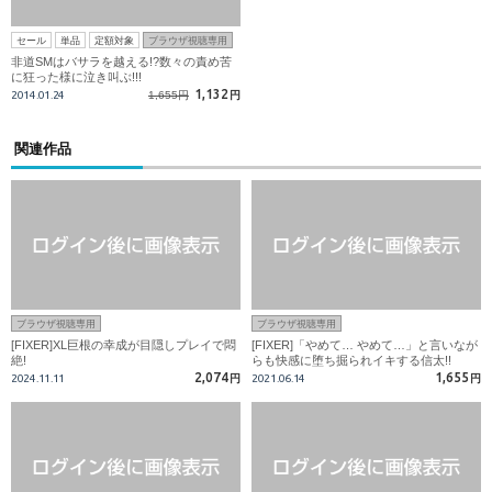
セール
単品
定額対象
ブラウザ視聴専用
非道SMはバサラを越える!?数々の責め苦
に狂った様に泣き叫ぶ!!!
1,132
2014.01.24
1,655円
円
関連作品
ブラウザ視聴専用
ブラウザ視聴専用
[FIXER]XL巨根の幸成が目隠しプレイで悶
[FIXER]「やめて… やめて…」と言いなが
絶!
らも快感に堕ち掘られイキする信太!!
2,074
1,655
2024.11.11
円
2021.06.14
円