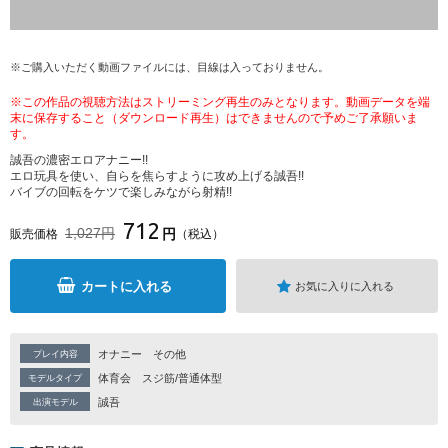
※ご購入いただく動画ファイルには、目線は入っておりません。
※この作品の視聴方法はストリーミング再生のみとなります。動画データを端
末に保存すること（ダウンロード再生）はできませんので予めご了承願いま
す。
誠吾の濃密エロアナニー!!
エロ玩具を使い、自らを焦らすように攻め上げる誠吾!!
バイブの回転をケツで楽しみながら射精!!
712
1,027円
円
販売価格
（税込）
カートに入れる
お気に入りに入れる
オナニー
その他
プレイ内容
体育会
スジ筋/普通体型
モデルタイプ
誠吾
出演モデル