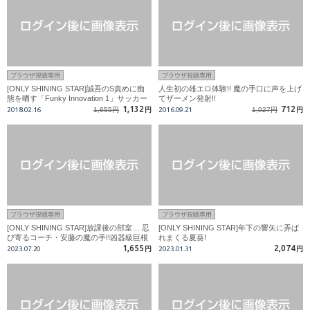
ブラウザ視聴専用
ブラウザ視聴専用
[ONLY SHINING STAR]誠吾のS責めに痴
人生初の雄エロ体験!! 魔の手口に声を上げ
態を晒す「Funky Innovation 1」サッカー
てザーメン発射!!
青年!! 淫乱SEXで激しく乱れまくる!!!
1,132
712
2018.02.16
1,655円
円
2016.09.21
1,027円
円
ブラウザ視聴専用
ブラウザ視聴専用
[ONLY SHINING STAR]放課後の部室… 忍
[ONLY SHINING STAR]年下の響矢に弄ば
び寄るコーチ・安藤の魔の手!!凶器級巨根
れまくる夏葵!
が星に襲い掛かる!!
1,655
2,074
2023.07.20
円
2023.01.31
円