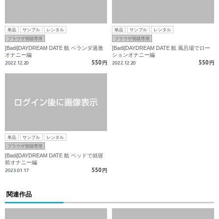
単品
サンプル
レンタル
単品
サンプル
レンタル
ブラウザ視聴専用
ブラウザ視聴専用
[Badi]DAYDREAM DATE 航 ベランダ過激
[Badi]DAYDREAM DATE 航 風呂場でロー
オナニー編
ションオナニー編
550
550
2022.12.20
円
2022.12.20
円
単品
サンプル
レンタル
ブラウザ視聴専用
[Badi]DAYDREAM DATE 航 ベッドで就寝
前オナニー編
550
2023.01.17
円
関連作品