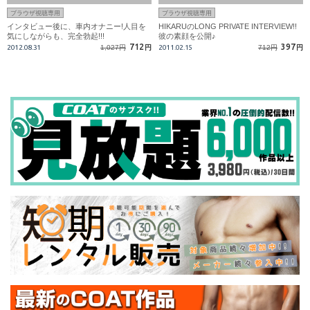
ブラウザ視聴専用
ブラウザ視聴専用
インタビュー後に、車内オナニー!人目を
HIKARUのLONG PRIVATE INTERVIEW!!
気にしながらも、完全勃起!!!
彼の素顔を公開♪
712
397
2012.08.31
1,027円
円
2011.02.15
712円
円