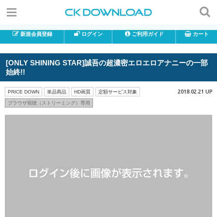
新規会員登録
ログイン
ご利用ガイド
カート
[ONLY SHINING STAR]誠吾の超濃密エロエロアナニーの一部
始終!!
2018.02.21 UP
PRICE DOWN
単品商品
HD画質
定額サービス対象
ブラウザ視聴（ストリーミング）専用