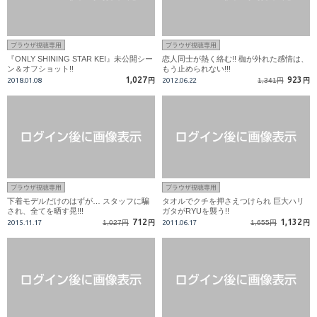
ブラウザ視聴専用
ブラウザ視聴専用
『ONLY SHINING STAR KEI』未公開シー
恋人同士が熱く絡む!! 枷が外れた感情は、
ン＆オフショット!!
もう止められない!!!
1,027
923
2018.01.08
円
2012.06.22
1,341円
円
ブラウザ視聴専用
ブラウザ視聴専用
下着モデルだけのはずが… スタッフに騙
タオルでクチを押さえつけられ 巨大ハリ
され、全てを晒す晃!!!
ガタがRYUを襲う!!
712
1,132
2015.11.17
1,027円
円
2011.06.17
1,655円
円