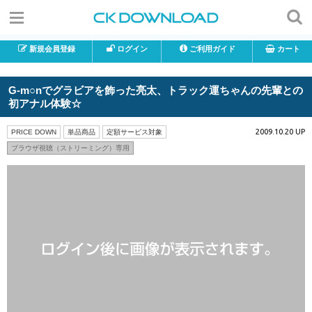
新規会員登録
ログイン
ご利用ガイド
カート
G-m○nでグラビアを飾った亮太、トラック運ちゃんの先輩との
初アナル体験☆
2009.10.20 UP
PRICE DOWN
単品商品
定額サービス対象
ブラウザ視聴（ストリーミング）専用