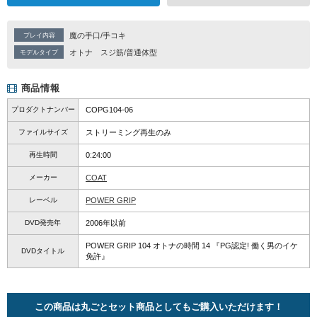
魔の手口/手コキ
プレイ内容
オトナ
スジ筋/普通体型
モデルタイプ
商品情報
プロダクトナンバー
COPG104-06
ファイルサイズ
ストリーミング再生のみ
再生時間
0:24:00
メーカー
COAT
レーベル
POWER GRIP
DVD発売年
2006年以前
POWER GRIP 104 オトナの時間 14 『PG認定! 働く男のイケ
DVDタイトル
免許』
この商品は丸ごとセット商品としてもご購入いただけます！