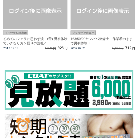
ブラウザ視聴専用
ブラウザ視聴専用
初めてのフェラに思わず涙…(苦) 男初体験
163/50/20ヤンパパ整備士、作業着のまま
でいきなりガン掘りの洗礼♂
で男初体験!!!
923
712
2012.05.08
1,341円
円
2009.09.25
1,027円
円