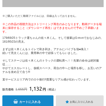
※ご購入いただく動画ファイルには、目線は入っておりません。
※この作品の視聴方法はストリーミング再生のみとなります。動画データを端
末に保存すること（ダウンロード再生）はできませんので予めご了承願いま
す。
179/69/25トラック運ちゃんの佐々木くん。そして後輩はG-m○nでおなじみの、
181/95/23の亮太。
まずは佐々木くんをトイレで剥き剥き。アナルにバイブを強●挿入！
続いて亮太くんには、乗用車の中で頑張ってもらいました。
そしてステージは佐々木くんのトラックの運転席へ！！先輩の命令は絶対服
従……
やがてエスカレートし、仮眠スペース、荷台の中へと場所を移し、お互いのア
ナルを攻め立て合う!!!
某サービスエリア内でのロケ敢行!!貴重なリアル感が伝わっています。
1,132
1,655円
円
販売価格
（税込）
カートに入れる
お気に入りに入れる