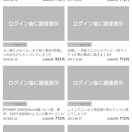
ブラウザ視聴専用
ブラウザ視聴専用
ガン掘りされてもいきり勃つ勇武!!苦痛に
目隠し・手錠でエロエロプレイ♪ J官マッ
うめきながらもシゴいてしまう!!!
チョが男の責めに喘ぎまくる!!
923
712
2014.05.16
1,341円
円
2011.12.06
1,027円
円
ブラウザ視聴専用
ブラウザ視聴専用
[POWER GRIP]181cmS級バレー部、将
ふてぶてしいカリ高巨根!! 男のフェラに感
洋・19才!! 水鉄砲のように大量ザーメンが
じてしまう!!!
ほとばしる長距離発射！
712
712
2018.05.22
1,027円
円
2015.04.27
1,027円
円