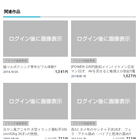
関連作品
ブラウザ視聴専用
ブラウザ視聴専用
脇ツルボクシング青年がフル体験!!
[POWER GRIP]新顔メイン! イケメン広告
マン22才、AVを見せると敏感エロ勃起!!魔
1,341
2016.10.05
円
の責めに甘いマスクを歪ませ…
1,027
2018.09.10
円
ブラウザ視聴専用
ブラウザ視聴専用
元ヤン風アニキ!!! 大型トラック運転手165
高3とタメ年のヤンチャ子供18才、フェ
cm×52kg 26才♪の恍惚。
ラ・アナル舐め・バイブと怒涛の責め!!
712
712
2009.08.18
1,027円
円
2017.03.29
1,027円
円