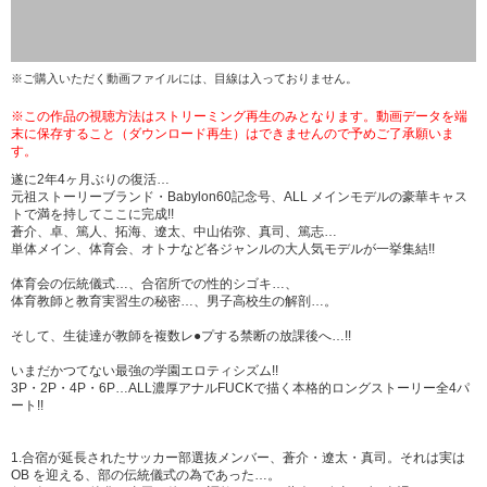
※ご購入いただく動画ファイルには、目線は入っておりません。
※この作品の視聴方法はストリーミング再生のみとなります。動画データを端
末に保存すること（ダウンロード再生）はできませんので予めご了承願いま
す。
遂に2年4ヶ月ぶりの復活…
元祖ストーリーブランド・Babylon60記念号、ALL メインモデルの豪華キャス
トで満を持してここに完成!!
蒼介、卓、篤人、拓海、遼太、中山佑弥、真司、篤志…
単体メイン、体育会、オトナなど各ジャンルの大人気モデルが一挙集結!!
体育会の伝統儀式…、合宿所での性的シゴキ…、
体育教師と教育実習生の秘密…、男子高校生の解剖…。
そして、生徒達が教師を複数レ●プする禁断の放課後へ…!!
いまだかつてない最強の学園エロティシズム!!
3P・2P・4P・6P…ALL濃厚アナルFUCKで描く本格的ロングストーリー全4パ
ート!!
1.合宿が延長されたサッカー部選抜メンバー、蒼介・遼太・真司。それは実は
OB を迎える、部の伝統儀式の為であった…。