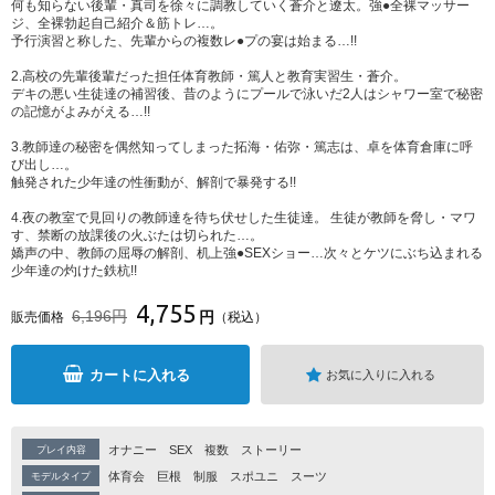
何も知らない後輩・真司を徐々に調教していく蒼介と遼太。強●全裸マッサー
ジ、全裸勃起自己紹介＆筋トレ…。
予行演習と称した、先輩からの複数レ●プの宴は始まる…!!
2.高校の先輩後輩だった担任体育教師・篤人と教育実習生・蒼介。
デキの悪い生徒達の補習後、昔のようにプールで泳いだ2人はシャワー室で秘密
の記憶がよみがえる…!!
3.教師達の秘密を偶然知ってしまった拓海・佑弥・篤志は、卓を体育倉庫に呼
び出し…。
触発された少年達の性衝動が、解剖で暴発する!!
4.夜の教室で見回りの教師達を待ち伏せした生徒達。 生徒が教師を脅し・マワ
す、禁断の放課後の火ぶたは切られた…。
嬌声の中、教師の屈辱の解剖、机上強●SEXショー…次々とケツにぶち込まれる
少年達の灼けた鉄杭!!
4,755
6,196円
円
販売価格
（税込）
カートに入れる
お気に入りに入れる
オナニー
SEX
複数
ストーリー
プレイ内容
体育会
巨根
制服
スポユニ
スーツ
モデルタイプ