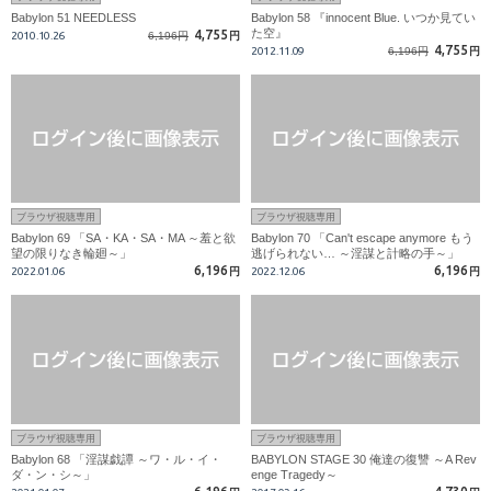
Babylon 51 NEEDLESS
Babylon 58 『innocent Blue. いつか見てい
た空』
4,755
2010.10.26
6,196円
円
4,755
2012.11.09
6,196円
円
ブラウザ視聴専用
ブラウザ視聴専用
Babylon 69 「SA・KA・SA・MA ～羞と欲
Babylon 70 「Can't escape anymore もう
望の限りなき輪廻～」
逃げられない… ～淫謀と計略の手～」
6,196
6,196
2022.01.06
円
2022.12.06
円
ブラウザ視聴専用
ブラウザ視聴専用
Babylon 68 「淫謀戯譚 ～ワ・ル・イ・
BABYLON STAGE 30 俺達の復讐 ～A Rev
ダ・ン・シ～」
enge Tragedy～