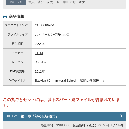
篤人
蒼介
拓海
卓
中山佑弥
遼太
出演モデル
商品情報
プロダクトナンバー
COBL060-2M
ファイルサイズ
ストリーミング再生のみ
再生時間
2:32:00
メーカー
COAT
レーベル
Babylon
DVD発売年
2012年
DVDタイトル
Babylon 60 「Immoral School ～禁断の放課後～」
この丸ごとセットには、以下のパート別ファイルが含まれていま
す。
第一章『部の伝統儀式』
1:00:00
1,446
再生時間
販売価格（税込）
2,074円
円