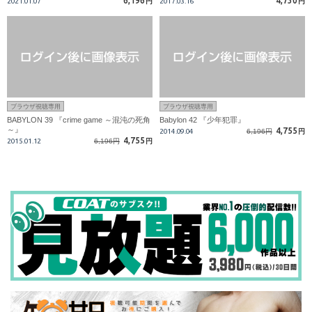
6,196
4,730
2021.01.07
円
2017.03.16
円
ブラウザ視聴専用
ブラウザ視聴専用
BABYLON 39 『crime game ～混沌の死角
Babylon 42 『少年犯罪』
～』
4,755
2014.09.04
6,196円
円
4,755
2015.01.12
6,196円
円