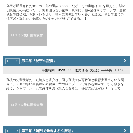
合宿が延長されたサッカー部の選抜メンバーだが、その実態はOBを迎える、部の
伝統儀式の為だった…。何も知らない後輩・真司に、強●全裸マッサージや、全裸
勃起で自己紹介＆筋トレをさせ、徐々に調教していく蒼介と遼太。そして遂に予
行演習と称した、先輩からのレ●プの洗礼が始まる…!!!
第二章『秘密の記憶』
0:26:00
1,132
再生時間
販売価格（税込）
1,655円
円
高校の先輩後輩だった篤人と蒼介は、同じ高校で体育教師と教育実習生という関
係に。デキの悪い生徒達の補習後、昔の様にプールで身体を動かす。ひと泳ぎを
終え、シャワールームで身体を洗う篤人と蒼介は、秘密の記憶が蘇り…そして!!!
第三章『解剖で暴走する性衝動』