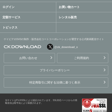
ログイン
お買い物カート
定額サービス
レンタル販売
トピックス
ゲイビデオDVDの制作・販売会社コートコーポレーションが運営する公式動画配信サイト
@ck_download_x
ゲイビデオDVDの制作・販
売会社コートコーポレーシ
お問い合わせ
ご利用規約
ョンが運営する公式動画配
信サイト
プライバシーポリシー
特定商取引に関する法律に基づく表示
当サイトはFUJISSLにより認証されています。SSL対応ページからの情
報送信は暗号化により保護されます。