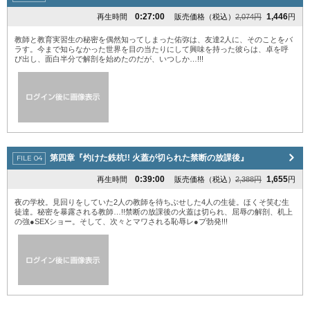
0:27:00
1,446
再生時間
販売価格（税込）
2,074円
円
教師と教育実習生の秘密を偶然知ってしまった佑弥は、友達2人に、そのことをバ
ラす。今まで知らなかった世界を目の当たりにして興味を持った彼らは、卓を呼
び出し、面白半分で解剖を始めたのだが、いつしか…!!!
第四章『灼けた鉄杭!! 火蓋が切られた禁断の放課後』
0:39:00
1,655
再生時間
販売価格（税込）
2,388円
円
夜の学校。見回りをしていた2人の教師を待ちぶせした4人の生徒。ほくそ笑む生
徒達。秘密を暴露される教師…!!禁断の放課後の火蓋は切られ、屈辱の解剖、机上
の強●SEXショー。そして、次々とマワされる恥辱レ●プ勃発!!!