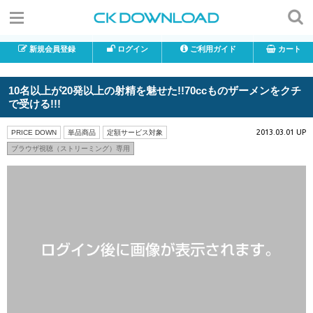
新規会員登録
ログイン
ご利用ガイド
カート
10名以上が20発以上の射精を魅せた!!70ccものザーメンをクチ
で受ける!!!
2013.03.01 UP
PRICE DOWN
単品商品
定額サービス対象
ブラウザ視聴（ストリーミング）専用