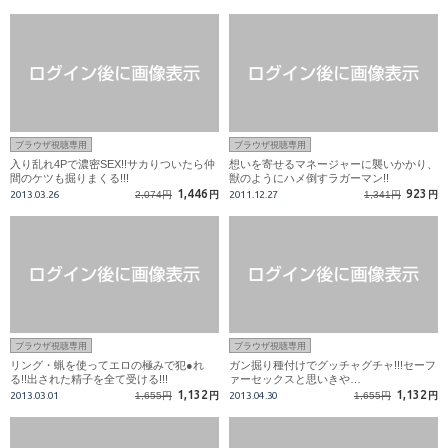
ブラウザ視聴専用
ブラウザ視聴専用
入り乱れ4Pで濃密SEX!!サカりついたら仲
想いを寄せるマネージャーに襲いかかり、
間のケツも掘りまくる!!!
獣のようにハメ倒すラガーマン!!
1,446
923
2013.03.26
2,074円
円
2011.12.27
1,341円
円
ブラウザ視聴専用
ブラウザ視聴専用
リング・蝋を使ってエロの極みで犯●れ
ガン掘り種付けでグッチャグチャ!!!セーフ
る!!出された精子を全て受ける!!!
ァーセックスと思いきや…
1,132
1,132
2013.03.01
1,655円
円
2013.04.30
1,655円
円