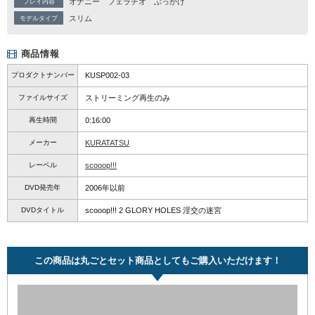
オナニー
フェラチオ
ぶっかけ
プレイ内容
スリム
モデルタイプ
商品情報
プロダクトナンバー
KUSP002-03
ファイルサイズ
ストリーミング再生のみ
再生時間
0:16:00
メーカー
KURATATSU
レーベル
scooop!!!
DVD発売年
2006年以前
DVDタイトル
scooop!!! 2 GLORY HOLES 淫交の迷宮
この商品は丸ごとセット商品としてもご購入いただけます！