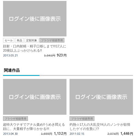
セール
単品
定額対象
ブラウザ視聴専用
顔射・口内射精・精子口移しまで!!!17人に
20発以上ぶっかけられる!!
923
2013.05.21
1,341円
円
関連作品
ブラウザ視聴専用
ブラウザ視聴専用
超特大ウナギでアナル責め!!うめき悶える
灼熱☆17人の大乱交!!4人のノンケが欲情
顔に、大量精子が降りかかる!!!
したゲイの生贄に!?
1,132
1,446
2013.04.30
1,655円
円
2011.02.15
2,074円
円