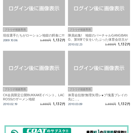
ブラウザ視聴専用
ブラウザ視聴専用
現役選手たちがローション地獄の餌食に!!!
隊員結集! 地獄のバーチャルGANGBAN
G、第9弾で女をいたぶった体育会坊主が
1,132
2009.10.06
1,655円
円
生贄に
1,132
2010.02.23
1,655円
円
ブラウザ視聴専用
ブラウザ視聴専用
CK会員限定公開BUKKAKEイベント。LAC
体育会拉致!無理矢理レ●プ!鬼畜プレイの
ROSSのザーメン地獄
先に…。
1,132
1,132
2010.02.19
1,655円
円
2010.03.09
1,655円
円