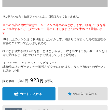
※ご購入いただく動画ファイルには、目線は入っておりません。
※この作品の視聴方法はストリーミング再生のみとなります。動画データを端
末に保存すること（ダウンロード再生）はできませんので予めご了承願いま
す。
10名以上のノンケ達に取り囲まれたイカせ隊。溜まりに溜まった男の性処理を
自慢のクチマンでたっぷり責める!!
様々な形や太さのチ○ポをねっとりとしゃぶり、吹き出すイカ臭いザーメンを口
内で受けると、自分のチ○ポまで勃起してしまう変態さ。
“ドビュッ!!”“ドクドクッ!!”“ドッビュッー!!”
計20発以上のザーメンが一滴残さずクチにおさまり、なんと70ccものザーメン
を堪能した!!!
923
1,341円
円
販売価格
（税込）
カートに入れる
お気に入りに入れる