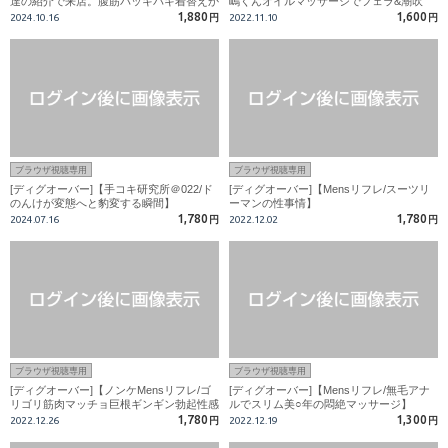
達の紹介で来店。腹筋バッキバキ着替えか
嶋くんオイルマッサージでフェラ&潮吹
ら超勃起はみ出る巨根！フェラで終始勃起
き】
1,880
1,600
2024.10.16
円
2022.11.10
円
スプラッシュ射精】
ブラウザ視聴専用
ブラウザ視聴専用
[ディグオーバー]【手コキ研究所＠022/ド
[ディグオーバー]【Mensリフレ/スーツリ
のんけが変態へと豹変する瞬間】
ーマンの性事情】
1,780
1,780
2024.07.16
円
2022.12.02
円
ブラウザ視聴専用
ブラウザ視聴専用
[ディグオーバー]【ノンケMensリフレ/ゴ
[ディグオーバー]【Mensリフレ/無毛アナ
リゴリ筋肉マッチョ巨根ギンギン勃起性感
ルでスリム美○年の悶絶マッサージ】
マッサージ】
1,780
1,300
2022.12.26
円
2022.12.19
円