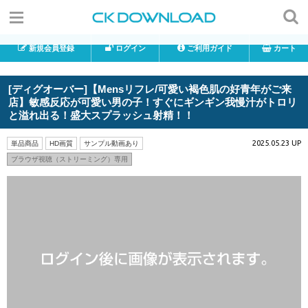
新規会員登録
ログイン
ご利用ガイド
カート
[ディグオーバー]【Mensリフレ/可愛い褐色肌の好青年がご来
店】敏感反応が可愛い男の子！すぐにギンギン我慢汁がトロリ
と溢れ出る！盛大スプラッシュ射精！！
2025.05.23 UP
単品商品
HD画質
サンプル動画あり
ブラウザ視聴（ストリーミング）専用