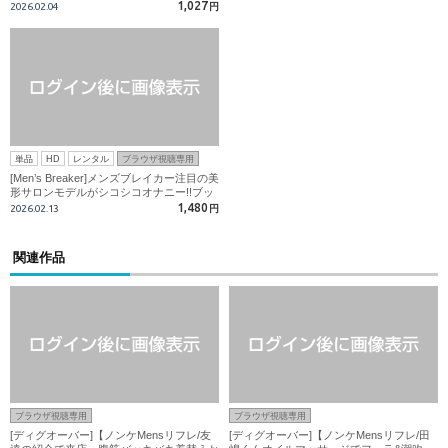
1,027
2026.02.04
円
単品
HD
レンタル
ブラウザ視聴専用
[Men’s Breaker]メンズブレイカー注目の美
形サロンモデルがシコシコオナニー!!ブッ
飛ビ射精
1,480
2026.02.13
円
関連作品
ブラウザ視聴専用
ブラウザ視聴専用
[ディグオーバー]【ノンケMensリフレ/友
[ディグオーバー]【ノンケMensリフレ/田