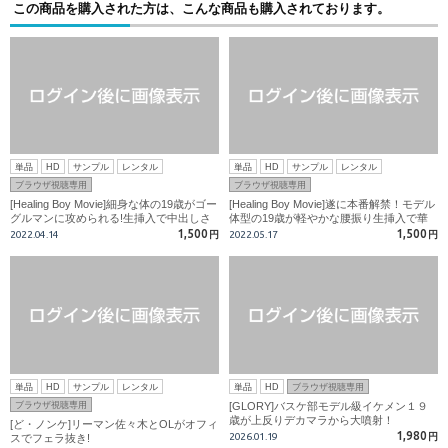
この商品を購入された方は、こんな商品も購入されております。
単品
HD
サンプル
レンタル
単品
HD
サンプル
レンタル
ブラウザ視聴専用
ブラウザ視聴専用
[Healing Boy Movie]細身な体の19歳がゴー
[Healing Boy Movie]遂に本番解禁！モデル
グルマンに攻められる!生挿入で中出しさ
体型の19歳が軽やかな腰振り生挿入で華
れ昇天!
麗に発射！
1,500
1,500
2022.04.14
円
2022.05.17
円
単品
HD
サンプル
レンタル
単品
HD
ブラウザ視聴専用
ブラウザ視聴専用
[GLORY]バスケ部モデル級イケメン１９
歳が上反りデカマラから大噴射！
[ど・ノンケ]リーマン佐々木とOLがオフィ
1,980
2026.01.19
円
スでフェラ抜き!