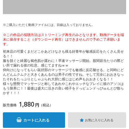
※ご購入いただく動画ファイルには、目線は入っておりません。
※この作品の視聴方法はストリーミング再生のみとなります。動画データを端
末に保存すること（ダウンロード再生）はできませんので予めご了承願いま
す。
初来店の可愛くまだどこかあどけなさも残る好青年が敏感反応をたくさん見せ
る！！
服を脱ぐと綺麗な褐色肌が露わに！早速マッサージ開始。股関節当たりの際ど
い所で漏れる彼の吐息、感じてますねｗｗ
仰向けになってもらい鼠径部のマッサージでも敏感に反応魅せる。と同時にど
んどんムクムクと大きくあんるのは男子の性ですね。そして完全におおきなっ
たそれをたっぷりとしゃぶられ大胆に感じはじめ声もおおきくなる！！
様々な態勢でマッサージと称してあれやこれやエッチなプレイに彼のアソコは
もう限界に！！最後は盛大に活きの良い精子をドっピュンドっぴゅんとび散ら
かす！！！
1,880
円
販売価格
（税込）
カートに入れる
お気に入りに入れる