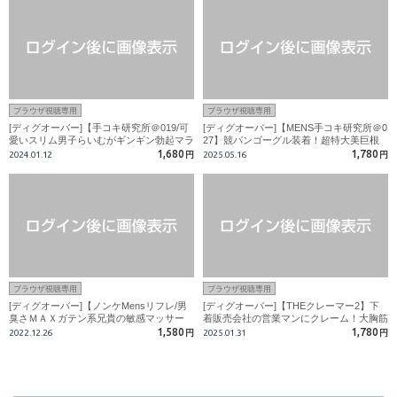
ブラウザ視聴専用
ブラウザ視聴専用
[ディグオーバー]【手コキ研究所＠019/可
[ディグオーバー]【MENS手コキ研究所＠0
愛いスリム男子らいむがギンギン勃起マラ
27】競パンゴーグル装着！超特大美巨根
からぶっ飛び射精！！】
はギン勃ち！！初登場の祥くんの痴態映像
1,680
1,780
2024.01.12
円
2025.05.16
円
満載で特濃精子を盛大噴射！！
ブラウザ視聴専用
ブラウザ視聴専用
[ディグオーバー]【ノンケMensリフレ/男
[ディグオーバー]【THEクレーマー2】下
臭さＭＡＸガテン系兄貴の敏感マッサー
着販売会社の営業マンにクレーム！大胸筋
ジ】
くっきり真面目エリートの超上反り巨根か
1,580
1,780
2022.12.26
円
2025.01.31
円
ら大量潮吹き！