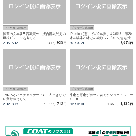
ブラウザ視聴専用
ブラウザ視聴専用
興奮の女本番!! 言葉責め、接合部丸見えの
[Precious]慧、初の2本挿し＆3連結！涼20
巨根ピストンを魅せる!!!
才＆瑛斗20才との複数レ●プ3Ｐで息を荒
げて激喘ぎ！
923
2,074
2015.05.12
1,341円
円
2018.09.24
円
ブラウザ視聴専用
ブラウザ視聴専用
TAIGAとバーチャルデート♪ 二人っきりで
斗也と育也が学ラン姿で初ショートストー
紅葉散策そして…
リー!!
712
1,132
2012.03.09
1,027円
円
2016.04.01
1,655円
円