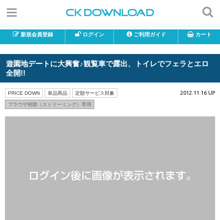
新規会員登録
ログイン
ご利用ガイド
カート
遊園地デートに大興奮♪観覧車で露出、トイレでフェラとエロ
全開!!
2012.11.16 UP
PRICE DOWN
単品商品
定額サービス対象
ブラウザ視聴（ストリーミング）専用