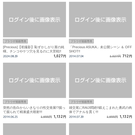
ブラウザ視聴専用
ブラウザ視聴専用
[Precious]【初撮影】恥ずかしがり屋の純
「Precious ASUKA」未公開シーン ＆ OFF
暉。チンコやケツ穴を見るのに大苦戦!!
SHOT!!
1,027
712
2024.08.29
円
2014.07.04
1,027円
円
ブラウザ視聴専用
ブラウザ視聴専用
突然の告白からいきなりの性交発展!?掘っ
雄交尾にRAIJI悶絶!!鍛えこまれた勇武の肉
て掘られて精液盛大噴射!!!
体でアナルを貫く!!!
1,132
1,132
2014.06.25
1,655円
円
2014.07.29
1,655円
円