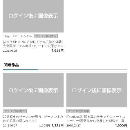
単品
HD
レンタル
ブラウザ視聴専用
[ONLY SHINING STAR]モデル共演初体験!
完全同期モデル舞斗のリードで史恩がメロ
メロに!
1,655
2025.01.24
円
関連作品
ブラウザ視聴専用
ブラウザ視聴専用
20発超えのザーメンが襲う!! ザーメンまみ
[Precious]世那＆翼の学ラン初ショートス
れで屈辱の掘られイキ!!!
トーリー!悪乗りから発展したSEXで、翼
の敏感掘られイキ!
1,132
1,655
2015.07.07
1,655円
円
2019.03.27
円