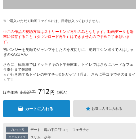
※ご購入いただく動画ファイルには、目線は入っておりません。
※この作品の視聴方法はストリーミング再生のみとなります。動画データを端
末に保存すること（ダウンロード再生）はできませんので予めご了承願いま
す。
初バンジーを笑顔でジャンプをしたのを皮切りに、絶叫マシン巡りで大はしゃ
ぎのKAZUMA♪
さらに、観覧車ではドッキドキの下半身露出。トイレではさらにハードなフェ
ラ奉仕まで体験!!
人が行き来するトイレの中でチ○ポをガッツリ咥え、さらに手コキでそのままイ
カす!!!
712
1,027円
円
販売価格
（税込）
カートに入れる
お気に入りに入れる
デート
魔の手口/手コキ
フェラチオ
プレイ内容
スリム
少年
モデルタイプ