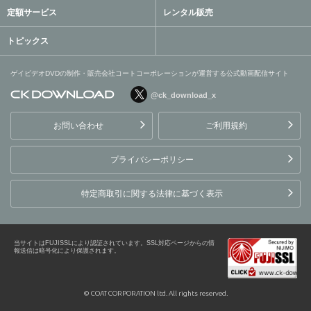
定額サービス
レンタル販売
トピックス
ゲイビデオDVDの制作・販売会社コートコーポレーションが運営する公式動画配信サイト
@ck_download_x
ゲイビデオDVDの制作・販
売会社コートコーポレーシ
お問い合わせ
ご利用規約
ョンが運営する公式動画配
信サイト
プライバシーポリシー
特定商取引に関する法律に基づく表示
当サイトはFUJISSLにより認証されています。SSL対応ページからの情
報送信は暗号化により保護されます。
© COAT CORPORATION ltd. All rights reserved.