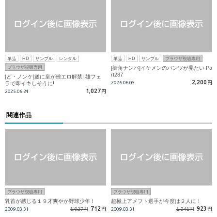
単品
HD
サンプル
レンタル
単品
HD
サンプル
ブラウザ視聴専用
ブラウザ視聴専用
[街角ナンパ]イケメンのパンツが見たい Pa
rt287
[ど・ノンケ]遂に皇が雄エロ解禁! 雄フェ
2,200
2026.06.05
円
ラで即イキしそうに!
1,027
2025.06.24
円
関連作品
ブラウザ視聴専用
ブラウザ視聴専用
乳首が感じる１９才爽やか野球少年！
超極上アメフト選手が今度は２人に！
712
923
2009.03.31
1,027円
円
2009.03.31
1,341円
円