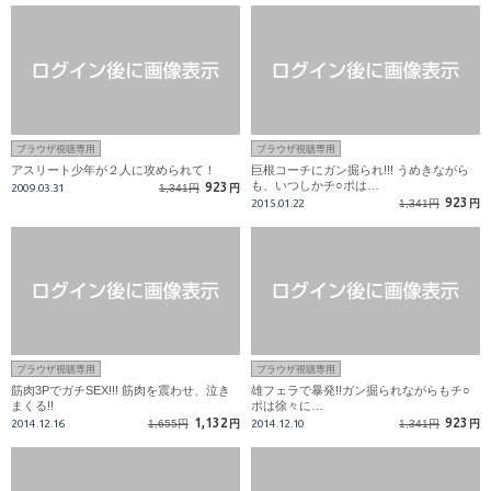
ブラウザ視聴専用
ブラウザ視聴専用
アスリート少年が２人に攻められて！
巨根コーチにガン掘られ!!! うめきながら
も、いつしかチ○ポは…
923
2009.03.31
1,341円
円
923
2015.01.22
1,341円
円
ブラウザ視聴専用
ブラウザ視聴専用
筋肉3PでガチSEX!!! 筋肉を震わせ、泣き
雄フェラで暴発!!ガン掘られながらもチ○
まくる!!
ポは徐々に…
1,132
923
2014.12.16
1,655円
円
2014.12.10
1,341円
円