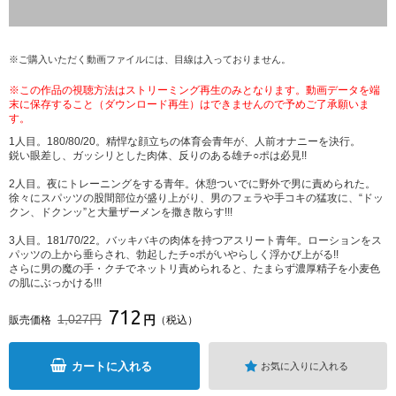
※ご購入いただく動画ファイルには、目線は入っておりません。
※この作品の視聴方法はストリーミング再生のみとなります。動画データを端
末に保存すること（ダウンロード再生）はできませんので予めご了承願いま
す。
1人目。180/80/20。精悍な顔立ちの体育会青年が、人前オナニーを決行。
鋭い眼差し、ガッシリとした肉体、反りのある雄チ○ポは必見!!
2人目。夜にトレーニングをする青年。休憩ついでに野外で男に責められた。
徐々にスパッツの股間部位が盛り上がり、男のフェラや手コキの猛攻に、“ドッ
クン、ドクンッ”と大量ザーメンを撒き散らす!!!
3人目。181/70/22。バッキバキの肉体を持つアスリート青年。ローションをス
パッツの上から垂らされ、勃起したチ○ポがいやらしく浮かび上がる!!
さらに男の魔の手・クチでネットリ責められると、たまらず濃厚精子を小麦色
の肌にぶっかける!!!
712
1,027円
円
販売価格
（税込）
カートに入れる
お気に入りに入れる