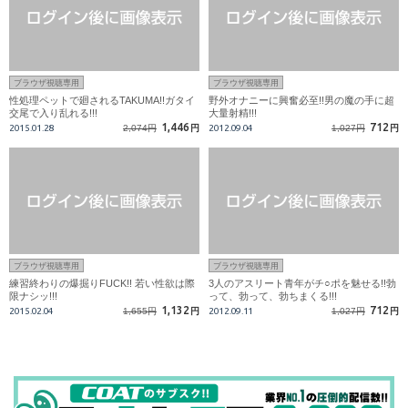
ブラウザ視聴専用
ブラウザ視聴専用
性処理ペットで廻されるTAKUMA!!ガタイ
野外オナニーに興奮必至!!男の魔の手に超
交尾で入り乱れる!!!
大量射精!!!
1,446
712
2015.01.28
2,074円
円
2012.09.04
1,027円
円
ブラウザ視聴専用
ブラウザ視聴専用
練習終わりの爆掘りFUCK!! 若い性欲は際
3人のアスリート青年がチ○ポを魅せる!!勃
限ナシッ!!!
って、勃って、勃ちまくる!!!
1,132
712
2015.02.04
1,655円
円
2012.09.11
1,027円
円