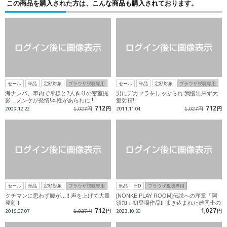
この商品を購入された方は、こんな商品も購入されております。
セール
単品
定額対象
ブラウザ視聴専用
セール
単品
定額対象
ブラウザ視聴専用
海ナンパ、車内で常様と2人きりの密室撮
男にデカマラをしゃぶられ 我慢出来ず大
影…ノンケが発情!本性があらわに!!!
量射精!!
712
712
2009.12.22
1,027円
円
2011.11.04
1,027円
円
セール
単品
定額対象
ブラウザ視聴専用
単品
HD
ブラウザ視聴専用
クチマンに思わず腰が…!! 声を上げて大量
[NONKE PLAY ROOM]伝説への序章「阿
発射!!!
須加」初登場作品!! 叩き込まれた雄同士の
快楽に超巨根はビクン!ビクン!と脈打ち…
712
1,027
2015.07.07
1,027円
円
2023.10.30
円