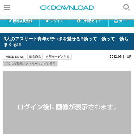
新規会員登録
ログイン
ご利用ガイド
カート
3人のアスリート青年がチ○ポを魅せる!!勃って、勃って、勃ち
まくる!!!
2012.09.11 UP
PRICE DOWN
単品商品
定額サービス対象
ブラウザ視聴（ストリーミング）専用