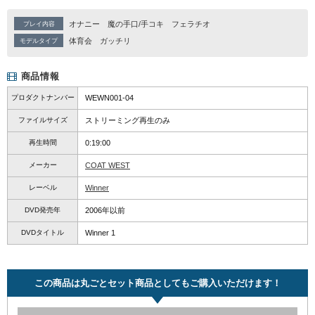
オナニー
魔の手口/手コキ
フェラチオ
プレイ内容
体育会
ガッチリ
モデルタイプ
商品情報
プロダクトナンバー
WEWN001-04
ファイルサイズ
ストリーミング再生のみ
再生時間
0:19:00
メーカー
COAT WEST
レーベル
Winner
DVD発売年
2006年以前
DVDタイトル
Winner 1
この商品は丸ごとセット商品としてもご購入いただけます！