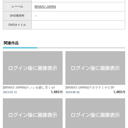
レーベル
BRAVO-JAPAN
DVD発売年
－
DVDタイトル
関連作品
[BRAVO-JAPAN]ケンシを廻し尽くせ!
[BRAVO-JAPAN]デカマラミヤビ5P
1,480
1,480
2023.05.12
円
2024.09.26
円