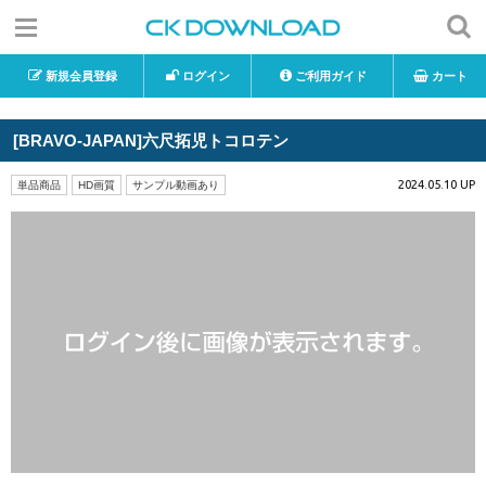
新規会員登録
ログイン
ご利用ガイド
カート
[BRAVO-JAPAN]六尺拓児トコロテン
2024.05.10 UP
単品商品
HD画質
サンプル動画あり