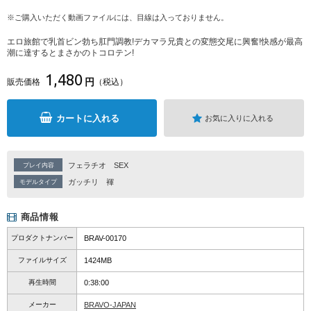
※ご購入いただく動画ファイルには、目線は入っておりません。
エロ旅館で乳首ビン勃ち肛門調教!デカマラ兄貴との変態交尾に興奮!快感が最高
潮に達するとまさかのトコロテン!
1,480
円
販売価格
（税込）
カートに入れる
お気に入りに入れる
フェラチオ
SEX
プレイ内容
ガッチリ
褌
モデルタイプ
商品情報
プロダクトナンバー
BRAV-00170
ファイルサイズ
1424MB
再生時間
0:38:00
メーカー
BRAVO-JAPAN