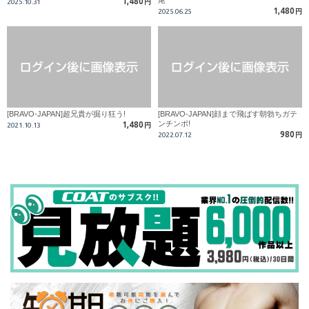
尾
1,480
2025.10.31
円
1,480
2025.06.25
円
[BRAVO-JAPAN]超兄貴が掘り狂う!
[BRAVO-JAPAN]顔まで飛ばす朝勃ちガテ
ンチンポ!
1,480
2021.10.13
円
980
2022.07.12
円