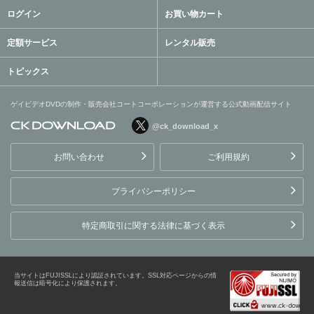
ログイン
お買い物カート
定額サービス
レンタル販売
トピックス
ゲイビデオDVDの制作・販売会社コートコーポレーションが運営する公式動画配信サイト
@ck_download_x
ゲイビデオDVDの制作・販
売会社コートコーポレーシ
お問い合わせ
ご利用規約
ョンが運営する公式動画配
信サイト
プライバシーポリシー
特定商取引に関する法律に基づく表示
当サイトはFUJISSLにより認証されています。SSL対応ページからの情
報送信は暗号化により保護されます。