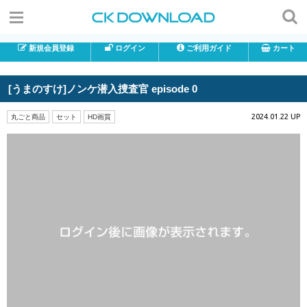
新規会員登録
ログイン
ご利用ガイド
カート
[うまのすけ]ノンケ潜入捜査官 episode 0
2024.01.22 UP
丸ごと商品
セット
HD画質