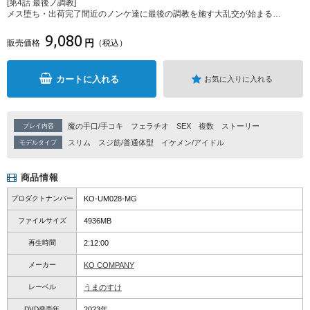
[第4話 最後ノ調教]
メス堕ち・出荷完了間近のノンケ達に最後の調教を施す大乱交が始まる…
9,080
円
販売価格
（税込）
カートに入れる
お気に入りに入れる
魔の手口/手コキ
フェラチオ
SEX
複数
ストーリー
プレイ内容
スリム
スジ筋/普通体型
イケメン/アイドル
モデルタイプ
商品情報
プロダクトナンバー
KO-UM028-MG
ファイルサイズ
4936MB
再生時間
2:12:00
メーカー
KO COMPANY
レーベル
うまのすけ
DVD発売年
2023年