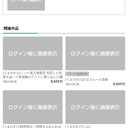
関連作品
[うまのすけ]ノンケ潜入捜査官 失踪した先
ブラウザ視聴専用
輩を追って単身敵のアジトに乗り込んだ鋼
[うまのすけ]お父さんへの貢物
のエージェント
8,660
2023.04.20
円
8,660
2021.02.24
円
[うまのすけ]時間停止～時間を止められる
[うまのすけ]こはく