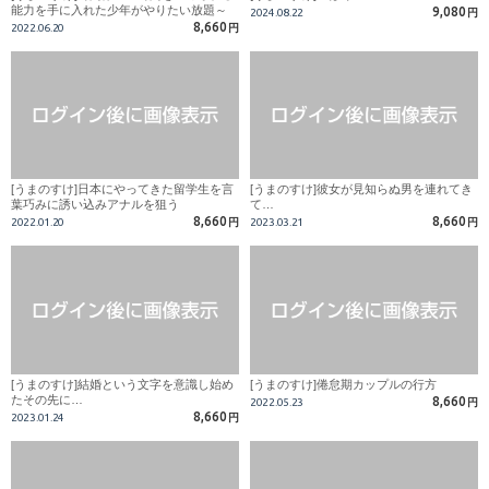
能力を手に入れた少年がやりたい放題～
9,080
2024.08.22
円
8,660
2022.06.20
円
[うまのすけ]日本にやってきた留学生を言
[うまのすけ]彼女が見知らぬ男を連れてき
葉巧みに誘い込みアナルを狙う
て…
8,660
8,660
2022.01.20
円
2023.03.21
円
[うまのすけ]結婚という文字を意識し始め
[うまのすけ]倦怠期カップルの行方
たその先に…
8,660
2022.05.23
円
8,660
2023.01.24
円