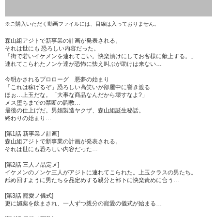
※ご購入いただく動画ファイルには、目線は入っておりません。
森山組アジトで新事業の計画が発表される。
それは世にも 恐ろしい内容だった。
「街で若いイケメンを連れてこい。快楽漬けにしてお客様に献上する。」
連れてこられたノンケ達が恐怖に怯え叫ぶが助けは来ない…
今明かされるプロローグ 悪夢の始まり
「これは稼げるぞ」恐ろしい高笑いが部屋中に響き渡る
ほぉ…上玉だな。「大事な商品なんだから壊すなよ?」
メス堕ちまでの禁断の調教…
最後の仕上げだ。男娼製造ヤクザ、森山組誕生秘話。
終わりの始まり…
[第1話 新事業ノ計画]
森山組アジトで新事業の計画が発表される。
それは世にも恐ろしい内容だった…
[第2話 三人ノ品定メ]
イケメンのノンケ三人がアジトに連れてこられた。上玉クラスの男たち。
舐め回すように男たちを品定めする親分と部下に快楽責めに合う…
[第3話 寵愛ノ儀式]
更に媚薬を飲まされ、一人ずつ親分の寵愛の儀式が始まる…