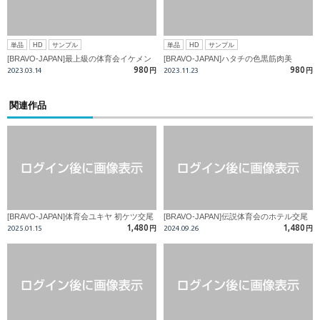
単品
HD
サンプル
単品
HD
サンプル
[BRAVO-JAPAN]最上級の体育会イケメン
[BRAVO-JAPAN]ハタチの色黒筋肉美
980
980
2023.03.14
円
2023.11.23
円
関連作品
[BRAVO-JAPAN]体育会ユキヤ 初ケツ交尾
[BRAVO-JAPAN]伝説体育会のホテル交尾
1,480
1,480
2025.01.15
円
2024.09.26
円