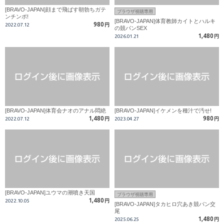
[BRAVO-JAPAN]顔まで飛ばす朝勃ちガテ
ブラウザ視聴専用
ンチンポ!
[BRAVO-JAPAN]体育教師カイトとハルキ
980
2022.07.12
円
の競パンSEX
1,480
2026.01.21
円
[BRAVO-JAPAN]体育会ナオのアナル悶絶
[BRAVO-JAPAN]イケメンを種汁で汚せ!
1,480
980
2022.07.12
円
2023.04.27
円
[BRAVO-JAPAN]ユウマの潮噴き天国
ブラウザ視聴専用
1,480
2022.10.05
円
[BRAVO-JAPAN]タカヒロ穴あき競パン交
尾
1,480
2025.06.25
円