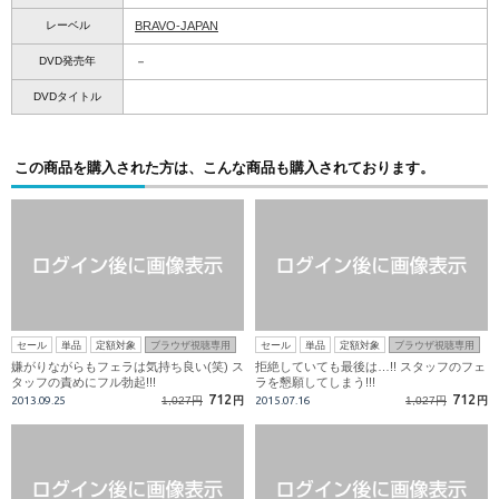
レーベル
BRAVO-JAPAN
DVD発売年
－
DVDタイトル
この商品を購入された方は、こんな商品も購入されております。
セール
単品
定額対象
ブラウザ視聴専用
セール
単品
定額対象
ブラウザ視聴専用
嫌がりながらもフェラは気持ち良い(笑) ス
拒絶していても最後は…!! スタッフのフェ
タッフの責めにフル勃起!!!
ラを懇願してしまう!!!
712
712
2013.09.25
1,027円
円
2015.07.16
1,027円
円