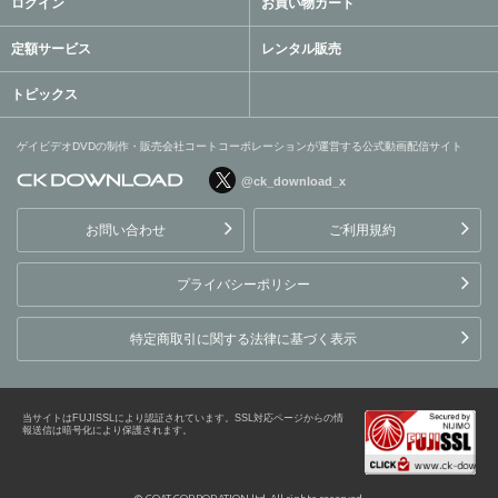
ログイン
お買い物カート
定額サービス
レンタル販売
トピックス
ゲイビデオDVDの制作・販売会社コートコーポレーションが運営する公式動画配信サイト
@ck_download_x
ゲイビデオDVDの制作・販
売会社コートコーポレーシ
お問い合わせ
ご利用規約
ョンが運営する公式動画配
信サイト
プライバシーポリシー
特定商取引に関する法律に基づく表示
当サイトはFUJISSLにより認証されています。SSL対応ページからの情
報送信は暗号化により保護されます。