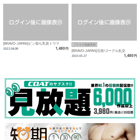
[BRAVO-JAPAN]ビン勃ち乳首トウマ
ブラウザ視聴専用
1,480
2022.06.09
円
[BRAVO-JAPAN]元祖!ゴーグル乱交
1,480
2025.05.27
円