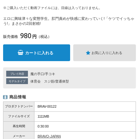
※ご購入いただく動画ファイルには、目線は入っておりません。
エロに興味津々な変態学生。肛門責めが快感に変わっていく!「ケツでイッちゃ
う!」まさかの2回射精!
980
円
販売価格
（税込）
カートに入れる
お気に入りに入れる
魔の手口/手コキ
プレイ内容
体育会
スジ筋/普通体型
モデルタイプ
商品情報
プロダクトナンバー
BRAV-00122
ファイルサイズ
1111MB
再生時間
0:30:00
メーカー
BRAVO-JAPAN