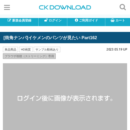
新規会員登録
ログイン
ご利用ガイド
カート
[街角ナンパ]イケメンのパンツが見たい Part162
2023.05.19 UP
単品商品
HD画質
サンプル動画あり
ブラウザ視聴（ストリーミング）専用