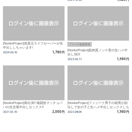
[NonkeProject]色黒元ライフセーバーが生
ブラウザ視聴専用
中出ししちゃいます!
[NonkeProject]筋肉質ノンケ君の生ハメ中
1,780
2024.06.10
円
出しSEX
1,980
2025.06.11
円
[NonkeProject]再出演!! 格闘技マッチョパ
[NonkeProject]フィジーク男子の桜男が顔
パの生交尾中出しセックス!!
出しで女の子と生ハメ中出しセックスしち
ゃいます！
2,000
1,980
2021.05.10
円
2023.08.04
円