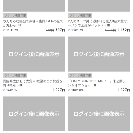
ブラウザ視聴専用
ブラウザ視聴専用
やんちゃな笑顔で赤裸々告白 GENの全て
2人のスーツ男に廻される優人!!超大量ザ
が丸わかり!!
ーメンで全身がベットベト!!!
397
1,132
2011.10.28
712円
円
2013.05.28
1,655円
円
ブラウザ視聴専用
ブラウザ視聴専用
泥酔裕太はもう大変☆ 欲望のまま快感を
『ONLY SHINING STAR KEI』未公開シー
貪り喰らう!!!
ン＆オフショット!!
1,027
1,027
2016.01.19
円
2018.01.08
円