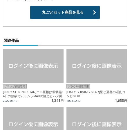
丸ごとセット商品を見る
関連作品
ブラウザ視聴専用
ブラウザ視聴専用
[ONLY SHINING STAR]エロ巨根は常勃起!
[ONLY SHINING STAR]星と夏葵の淫乱コ
4日の禁欲でムラムラMAXの隆之とハメ撮
ンビSEX!
りFUCK!
1,341
1,655
2022.08.16
円
2023.02.27
円