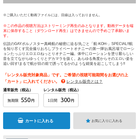
※ご購入いただく動画ファイルには、目線は入っておりません。
※この作品の視聴方法はストリーミング再生のみとなります。動画データを端
末に保存すること（ダウンロード再生）はできませんので予めご了承願いま
す。
伝説のGAYポルノスター真崎航の秘密に迫る!丸ごと「航-KOH-」SPECIAL!!航
を知り尽くす完全撮りおろしプライベートオナニーの第一弾!お風呂場でローシ
ョンたっぷりエロエロねっとりオナニー編。体中にローションを塗り厭らしい
音を立てながらゆっくりとデカマラを扱く。あらゆる角度からそのエロい姿を
追い回す!まるで航が目の前で誘ってるかのような錯覚を起こしてしまう!!
「レンタル販売対象商品」です。ご希望の視聴可能期間をお選びの上
「カート」に入れてください。
レンタル販売とは？
通常販売（税込）
レンタル販売（税込）
550
300
無期限
1日間
円
円
カートに入れる
お気に入りに入れる