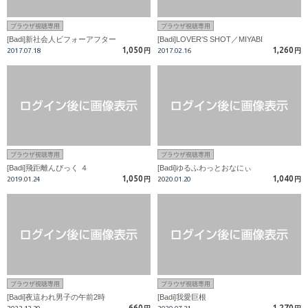
ブラウザ視聴専用
ブラウザ視聴専用
[Badi]新社会人ビフォーアフター
[Badi]LOVER'S SHOT／MIYABI
1,050
1,260
2017.07.18
円
2017.02.16
円
ブラウザ視聴専用
ブラウザ視聴専用
[Badi]飛距離んぴっく ４
[Badi]ゆるふわっとおなにぃ
1,050
1,040
2019.01.24
円
2020.01.20
円
ブラウザ視聴専用
ブラウザ視聴専用
[Badi]夜這われ男子の午前2時
[Badi]我愛巨根
660
1,270