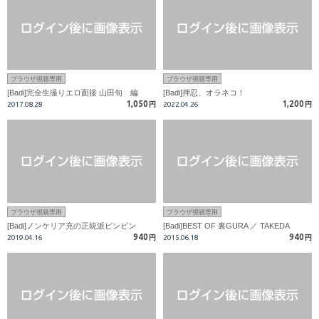
ブラウザ視聴専用
ブラウザ視聴専用
[Badi]完全生撮りエロ面接 山田旬 編
[Badi]押忍、オラネコ！
1,050
1,200
2017.08.28
円
2022.04.26
円
ブラウザ視聴専用
ブラウザ視聴専用
[Badi]ノンケリア充の正統派ビンビン
[Badi]BEST OF 裏GURA ／ TAKEDA
940
940
2019.04.16
円
2015.06.18
円