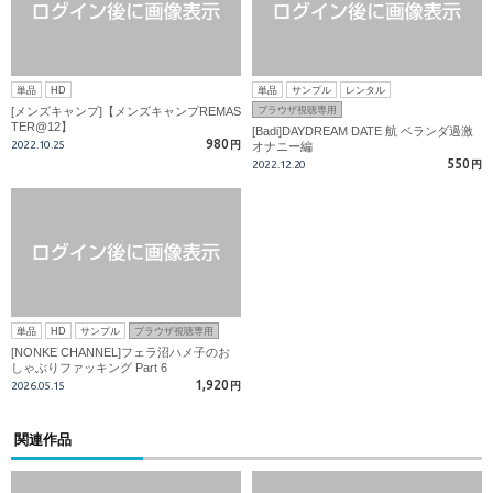
単品
HD
単品
サンプル
レンタル
[メンズキャンプ]【メンズキャンプREMAS
ブラウザ視聴専用
TER@12】
[Badi]DAYDREAM DATE 航 ベランダ過激
980
2022.10.25
円
オナニー編
550
2022.12.20
円
単品
HD
サンプル
ブラウザ視聴専用
[NONKE CHANNEL]フェラ沼ハメ子のお
しゃぶりファッキング Part 6
1,920
2026.05.15
円
関連作品