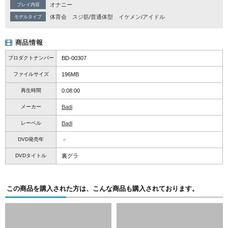
オナニー
プレイ内容
体育会
スジ筋/普通体型
イケメン/アイドル
モデルタイプ
商品情報
プロダクトナンバー
BD-00307
ファイルサイズ
196MB
再生時間
0:08:00
メーカー
Badi
レーベル
Badi
DVD発売年
－
DVDタイトル
裏グラ
この商品を購入された方は、こんな商品も購入されております。