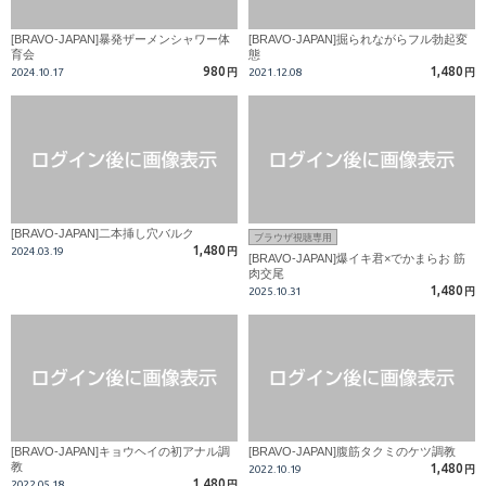
[BRAVO-JAPAN]暴発ザーメンシャワー体
[BRAVO-JAPAN]掘られながらフル勃起変
育会
態
980
1,480
2024.10.17
円
2021.12.08
円
[BRAVO-JAPAN]二本挿し穴バルク
ブラウザ視聴専用
1,480
2024.03.19
円
[BRAVO-JAPAN]爆イキ君×でかまらお 筋
肉交尾
1,480
2025.10.31
円
[BRAVO-JAPAN]キョウヘイの初アナル調
[BRAVO-JAPAN]腹筋タクミのケツ調教
教
1,480
2022.10.19
円
1,480
2022.05.18
円