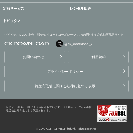
定額サービス
レンタル販売
トピックス
ゲイビデオDVDの制作・販売会社コートコーポレーションが運営する公式動画配信サイト
@ck_download_x
ゲイビデオDVDの制作・販
売会社コートコーポレーシ
お問い合わせ
ご利用規約
ョンが運営する公式動画配
信サイト
プライバシーポリシー
特定商取引に関する法律に基づく表示
当サイトはFUJISSLにより認証されています。SSL対応ページからの情
報送信は暗号化により保護されます。
© COAT CORPORATION ltd. All rights reserved.