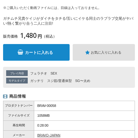
※ご購入いただく動画ファイルには、目線は入っておりません。
ガチムチ兄貴ケイジがダイチをタチる!互いにイケる同士のラブラブ交尾がヤバ
い!熱く繋がり合う二人に注目!
1,480
円
販売価格
（税込）
カートに入れる
お気に入りに入れる
フェラチオ
SEX
プレイ内容
ガッチリ
スジ筋/普通体型
SG〜太め
モデルタイプ
商品情報
プロダクトナンバー
BRAV-00058
ファイルサイズ
1058MB
再生時間
0:28:00
メーカー
BRAVO-JAPAN