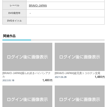
レーベル
BRAVO-JAPAN
DVD発売年
－
DVDタイトル
関連作品
[BRAVO-JAPAN]掘られ好きパイパンアナ
[BRAVO-JAPAN]超兄貴トコロテン交尾
ル
1,480
2021.06.28
円
1,480
2022.05.18
円