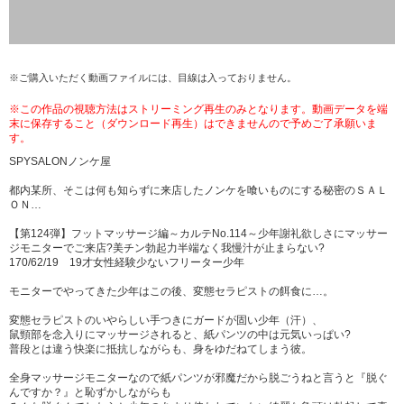
※ご購入いただく動画ファイルには、目線は入っておりません。
※この作品の視聴方法はストリーミング再生のみとなります。動画データを端
末に保存すること（ダウンロード再生）はできませんので予めご了承願いま
す。
SPYSALONノンケ屋
都内某所、そこは何も知らずに来店したノンケを喰いものにする秘密のＳＡＬ
ＯＮ…
【第124弾】フットマッサージ編～カルテNo.114～少年謝礼欲しさにマッサー
ジモニターでご来店?美チン勃起力半端なく我慢汁が止まらない?
170/62/19 19才女性経験少ないフリーター少年
モニターでやってきた少年はこの後、変態セラピストの餌食に…。
変態セラピストのいやらしい手つきにガードが固い少年（汗）、
鼠頸部を念入りにマッサージされると、紙パンツの中は元気いっぱい?
普段とは違う快楽に抵抗しながらも、身をゆだねてしまう彼。
全身マッサージモニターなので紙パンツが邪魔だから脱ごうねと言うと『脱ぐ
んですか？』と恥ずかしながらも