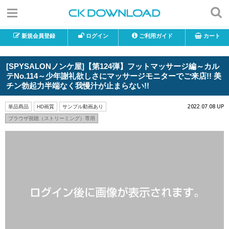
新規会員登録
ログイン
ご利用ガイド
カート
[SPYSALONノンケ屋]【第124弾】フットマッサージ編～カル
テNo.114～少年謝礼欲しさにマッサージモニターでご来店!! 美
チン勃起力半端なく我慢汁が止まらない!!
2022.07.08 UP
単品商品
HD画質
サンプル動画あり
ブラウザ視聴（ストリーミング）専用