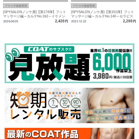
ブラウザ視聴専用
ブラウザ視聴専用
[SPYSALONノンケ屋]【第174弾】フット
[SPYSALONノンケ屋]【第151弾】フット
マッサージ編～カルテNo.162～イケメン
マッサージ編～カルテNo.140～セラピス
大学生テニス部員！生掘られイキ！先生に
トがノンケ少年の頭を鷲づかみ!強〇喉奥
2,420
2,200
2026.06.05
円
2023.12.22
円
大量中出しされる！！
フェラ悶絶…生掘りされ潮吹きまでも!!