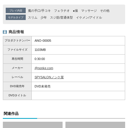
魔の手口/手コキ
フェラチオ
●撮
マッサージ
その他
プレイ内容
スリム
少年
スジ筋/普通体型
イケメン/アイドル
モデルタイプ
商品情報
プロダクトナンバー
ANO-00005
ファイルサイズ
1103MB
再生時間
0:30:00
メーカー
@nonke.com
レーベル
SPYSALONノンケ屋
DVD発売年
DVD未発売
DVDタイトル
関連作品