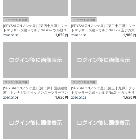
ブラウザ視聴専用
ブラウザ視聴専用
[SPYSALONノンケ屋]【第四十八弾】フッ
[SPYSALONノンケ屋]【第二十二弾】フッ
トマッサージ編～カルテNo.43～ツル肌ス
トマッサージ編～カルテNo.17～玉デカ太
ジ筋18才!!ケツ穴を弄ばれて男鳴き!!
マラ好青年、オモチャにされる！！
1,650
1,980
2020.10.30
円
2020.06.30
円
ブラウザ視聴専用
ブラウザ視聴専用
[SPYSALONノンケ屋]【第二弾】面接編出
[SPYSALONノンケ屋]【第三十九弾】フッ
演、キレナガ目元イケメンスーツリーマン
トマッサージ編～カルテNo.34～ガッチリ
が秘密のＳＡＬＯＮに!!
アメフト部大学生、2回発射＆大失禁！！
1,650
1,650
2019.09.04
円
2020.09.22
円