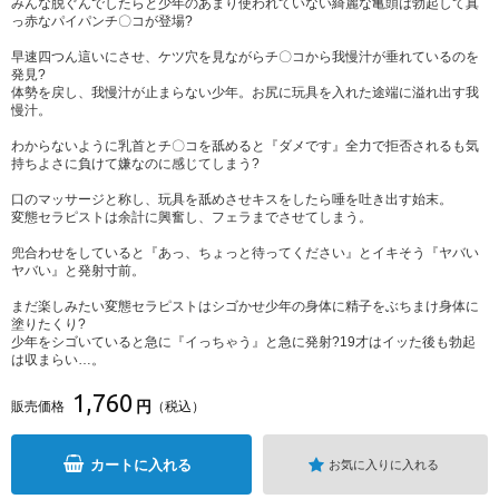
みんな脱ぐんでしたらと少年のあまり使われていない綺麗な亀頭は勃起して真
っ赤なパイパンチ〇コが登場?
早速四つん這いにさせ、ケツ穴を見ながらチ〇コから我慢汁が垂れているのを
発見?
体勢を戻し、我慢汁が止まらない少年。お尻に玩具を入れた途端に溢れ出す我
慢汁。
わからないように乳首とチ〇コを舐めると『ダメです』全力で拒否されるも気
持ちよさに負けて嫌なのに感じてしまう?
口のマッサージと称し、玩具を舐めさせキスをしたら唾を吐き出す始末。
変態セラピストは余計に興奮し、フェラまでさせてしまう。
兜合わせをしていると『あっ、ちょっと待ってください』とイキそう『ヤバい
ヤバい』と発射寸前。
まだ楽しみたい変態セラピストはシゴかせ少年の身体に精子をぶちまけ身体に
塗りたくり?
少年をシゴいていると急に『イっちゃう』と急に発射?19才はイッた後も勃起
は収まらい…。
1,760
円
販売価格
（税込）
カートに入れる
お気に入りに入れる