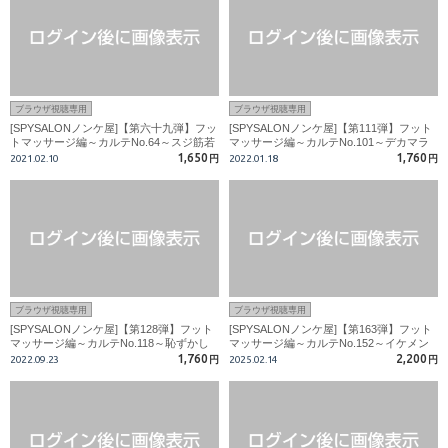
ブラウザ視聴専用
ブラウザ視聴専用
[SPYSALONノンケ屋]【第六十九弾】フッ
[SPYSALONノンケ屋]【第111弾】フット
トマッサージ編～カルテNo.64～スジ筋若
マッサージ編～カルテNo.101～デカマラ
リーマン、M字開脚ベルトで醜態をさら
いただきまーす！！元体育会系営業マンが
1,650
1,760
2021.02.10
円
2022.01.18
円
す!!
変態セラピストの餌食に！！
ブラウザ視聴専用
ブラウザ視聴専用
[SPYSALONノンケ屋]【第128弾】フット
[SPYSALONノンケ屋]【第163弾】フット
マッサージ編～カルテNo.118～恥ずかし
マッサージ編～カルテNo.152～イケメン
がり屋のがっちりお兄さんが大きなディル
大学生野球部員!先生に生掘られ発射!!
1,760
2,200
2022.09.23
円
2025.02.14
円
ドをズッポリ咥え込む！！