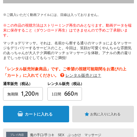
※ご購入いただく動画ファイルには、目線は入っておりません。
※この作品の視聴方法はストリーミング再生のみとなります。動画データを端
末に保存すること（ダウンロード再生）はできませんので予めご了承願いま
す。
マッチョデリマッサ。それは、名前から察する通りのマッチョによるマッサー
ジをデリバリーするサービスのこと。今回は、笑顔が可愛くやんちゃな雰囲気
のあっちゃんが大人テク満載のマッチョマッサージを体験。アナルの奥の凝り
までしっかりほぐしてもらってご満悦!
「レンタル販売対象商品」です。ご希望の視聴可能期間をお選びの上
「カート」に入れてください。
レンタル販売とは？
通常販売（税込）
レンタル販売（税込）
1,200
660
無期限
1日間
円
円
カートに入れる
お気に入りに入れる
魔の手口/手コキ
SEX
ぶっかけ
マッサージ
プレイ内容