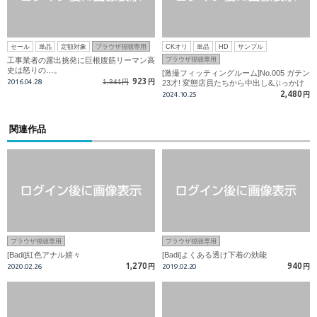
セール
単品
定額対象
ブラウザ視聴専用
CKオリ
単品
HD
サンプル
工事業者の露出挑発に巨根腹筋リーマン高
ブラウザ視聴専用
史は怒りの…。
[激撮フィッティングルーム]No.005 ガテン
923
2016.04.28
1,341円
円
23才! 変態店員たちから中出し&ぶっかけ
られて性処理道具と化す!!
2,480
2024.10.25
円
関連作品
ブラウザ視聴専用
ブラウザ視聴専用
[Badi]紅色アナル嬉々
[Badi]よくある透け下着の効能
1,270
940
2020.02.26
円
2019.02.20
円