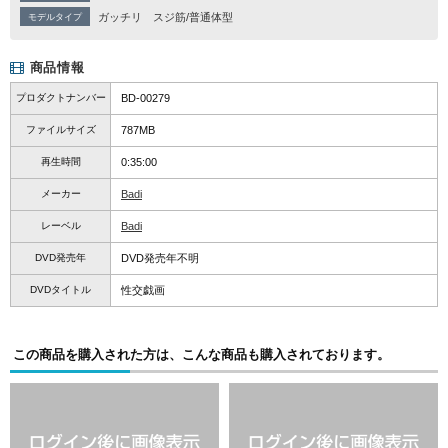
ガッチリ
スジ筋/普通体型
モデルタイプ
商品情報
プロダクトナンバー
BD-00279
ファイルサイズ
787MB
再生時間
0:35:00
メーカー
Badi
レーベル
Badi
DVD発売年
DVD発売年不明
DVDタイトル
性交戯画
この商品を購入された方は、こんな商品も購入されております。