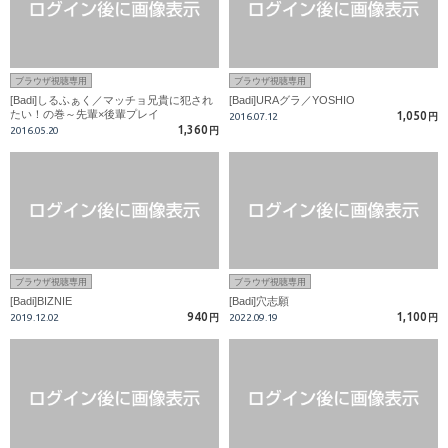
ブラウザ視聴専用
ブラウザ視聴専用
[Badi]しるふぁく／マッチョ兄貴に犯され
[Badi]URAグラ／YOSHIO
たい！の巻～先輩×後輩プレイ
1,050
2016.07.12
円
1,360
2016.05.20
円
ブラウザ視聴専用
ブラウザ視聴専用
[Badi]BIZNIE
[Badi]穴志願
940
1,100
2019.12.02
円
2022.09.19
円