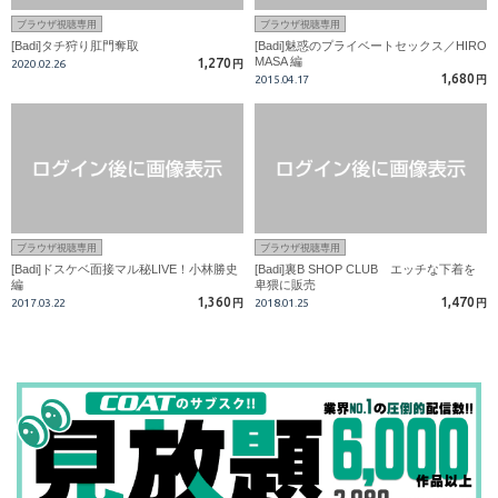
ブラウザ視聴専用
ブラウザ視聴専用
[Badi]タチ狩り肛門奪取
[Badi]魅惑のプライベートセックス／HIRO
MASA 編
1,270
2020.02.26
円
1,680
2015.04.17
円
ブラウザ視聴専用
ブラウザ視聴専用
[Badi]ドスケベ面接マル秘LIVE！小林勝史
[Badi]裏B SHOP CLUB エッチな下着を
編
卑猥に販売
1,360
1,470
2017.03.22
円
2018.01.25
円