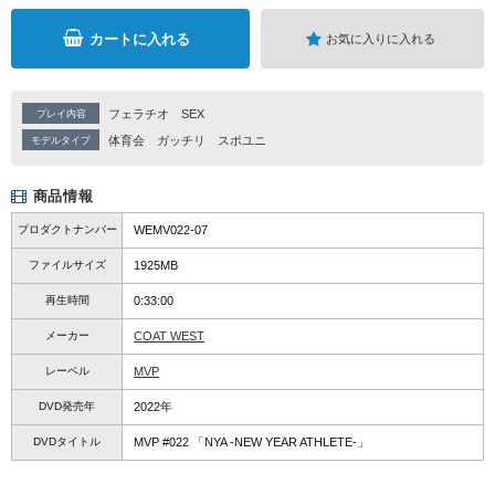
カートに入れる
お気に入りに入れる
フェラチオ
SEX
プレイ内容
体育会
ガッチリ
スポユニ
モデルタイプ
商品情報
プロダクトナンバー
WEMV022-07
ファイルサイズ
1925MB
再生時間
0:33:00
メーカー
COAT WEST
レーベル
MVP
DVD発売年
2022年
DVDタイトル
MVP #022 「NYA -NEW YEAR ATHLETE-」