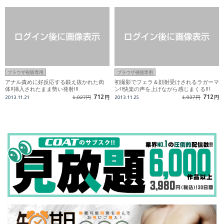
ブラウザ視聴専用
ブラウザ視聴専用
アナル責めに好反応する鍛え抜かれた肉
初撮影でフェラ＆顔射受けされるラガーマ
体!!挿入されたまま勢い発射!!!
ン!!快楽の声を上げながら感じまくる!!!
712
712
2013.11.21
1,027円
円
2013.11.25
1,027円
円