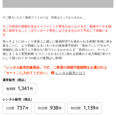
※ご購入いただく動画ファイルには、目線は入っておりません。
※この作品の視聴方法はストリーミング再生のみとなります。動画データを端
末に保存すること（ダウンロード再生）はできませんので予めご了承願いま
す。
焦らすようにゆっくり体操ユニ越しに敏感BODYを責められる彪雅! 快感に身を
捩るごとに、より明確になるバキバキの体操選手筋肉! 「舐めていいですか?」
積極的に自ら初フェラ奉仕も! 初ウケにもかかわらず「気持ちいい…ヤバい!」
感じまくるド変態彪雅! ピストンされるたびに揺れる彪雅のド迫力胸筋! 初ウケ
にして掘られイキ! 1m超えの激飛ばし射精!
「レンタル販売対象商品」です。ご希望の視聴可能期間をお選びの上
「カート」に入れてください。
レンタル販売とは？
通常販売（税込）
1,341
無期限
円
レンタル販売（税込）
737
938
1,139
1日間
30日間
90日間
円
円
円