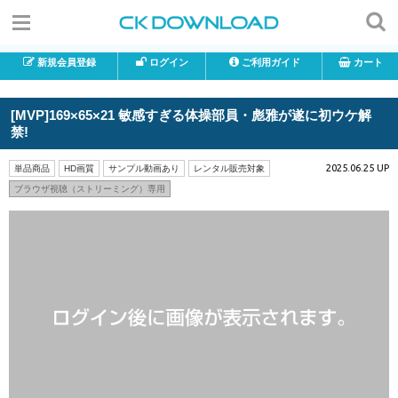
新規会員登録
ログイン
ご利用ガイド
カート
[MVP]169×65×21 敏感すぎる体操部員・彪雅が遂に初ウケ解
禁!
2025.06.25 UP
単品商品
HD画質
サンプル動画あり
レンタル販売対象
ブラウザ視聴（ストリーミング）専用