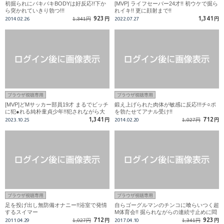
初掘られにバキバキBODYは好反応!!下か
[MVP] ライフセーバー24才!! 初ウケで掘ら
ら突かれていきり勃つ!!!
れイキ!! 更に顔射まで!!
923
1,341
2014.02.26
1,341円
円
2022.07.27
円
ブラウザ視聴専用
ブラウザ視聴専用
[MVP]どMサッカー部員19才 まるでビッチ
鍛え上げられた肉体が敏感に反応!!!チ○ポ
に犯●れる純朴童貞少年!!犯されながら大
を勃たせてアナル受け!!
興奮の初タチ!
1,341
712
2023.10.25
円
2014.02.20
1,027円
円
ブラウザ視聴専用
ブラウザ視聴専用
足を投げ出し無防備オナニー!!浴室で発情
自らゴーグルマンのチンコに喰らいつく超
するスイマー
M体育会!! 掘られながらの連続寸止めに悶
絶!!
712
923
2011.04.29
1,027円
円
2017.04.10
1,341円
円