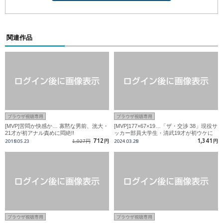
関連作品
ブラウザ視聴専用
ブラウザ視聴専用
[MVP]苦悶か快感か… 寡黙な男前、洸大・
[MVP]177×67×19…「ザ・交渉 38」現役サ
21才が初アナル責めに悶絶!!
ッカー部員大学生・清武19才が初ウケに
挑戦!
712
1,341
2018.05.23
1,027円
円
2024.03.28
円
ブラウザ視聴専用
ブラウザ視聴専用