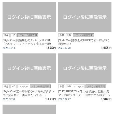
単品
HD
ブラウザ視聴専用
単品
HD
ブラウザ視聴専用
[Style One]阿須加とのスパッツFUCK!!
[Style One]修矢とのFUCKで宏一郎がSに
「おいしい…」とアナルを貪る宏一郎!
目覚める!!
1,655
1,655
2025.03.13
円
2025.02.20
円
単品
HD
レンタル
ブラウザ視聴専用
単品
HD
レンタル
ブラウザ視聴専用
[Style One]宏一郎が初ウケ!!ガチガチチン
[THE FIRST TAKE]【-面接編-】巨根太美
コに突かれて「奥が当たってる…」
マラ19歳フリーター!!初オナホ＆雄フェラ
にノックアウト!!
1,341
1,980
2025.02.10
円
2026.02.27
円