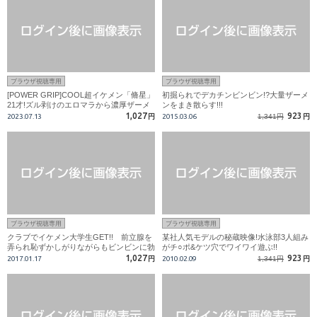
ブラウザ視聴専用
ブラウザ視聴専用
[POWER GRIP]COOL超イケメン「脩星」
初掘られでデカチンビンビン!?大量ザーメ
21才!ズル剥けのエロマラから濃厚ザーメ
ンをまき散らす!!!
ンぶっ放す!!
1,027
923
2023.07.13
円
2015.03.06
1,341円
円
ブラウザ視聴専用
ブラウザ視聴専用
クラブでイケメン大学生GET!! 前立腺を
某社人気モデルの秘蔵映像!水泳部3人組み
弄られ恥ずかしがりながらもビンビンに勃
がチ○ポ&ケツ穴でワイワイ遊ぶ!!
起!!
1,027
923
2017.01.17
円
2010.02.09
1,341円
円