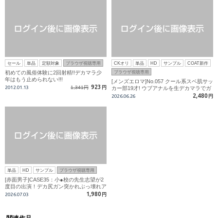
セール
単品
定額対象
ブラウザ視聴専用
CKオリ
単品
HD
サンプル
COAT新作
初めての風俗体験に2回射精!!デカマラ少
ブラウザ視聴専用
年はもう止められない!!!
[メンズエロマ]No.057 クール系スベ肌サッ
923
2012.01.13
1,341円
円
カー部19才! ウブアナルを生デカマラでガ
ン突かれ「気持ちいい…気持ちいいで
2,480
2026.06.26
円
す…」
単品
HD
サンプル
ブラウザ視聴専用
[赤面男子]CASE35：小●校の先生志望が2
度目の出演！デカ尻ガン突かれぶっ壊れア
ナルからの連続痙攣逝き!!
1,980
2026.07.03
円