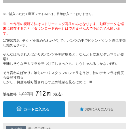
※ご購入いただく動画ファイルには、目線は入っておりません。
※この作品の視聴方法はストリーミング再生のみとなります。動画データを端
末に保存すること（ダウンロード再生）はできませんので予めご了承願いま
す。
176/62/19。チクビを責められただけで、パンツの中でビクンビクンと自己主張
し始めるチ○ポ。
そんなはち切れんばかりのパンツを剥ぎ取ると、なんとも立派なデカマラが登
場!!
美味しそうなデカマラを見つけてしまったら、もうしゃぶるしかない(笑)。
そう言わんばかりに喰らいつくスタッフのフェラをうけ、彼のデカマラは何度
も爆発寸前☆
しかし、何度も繰り返される寸止め地獄を見るはめに…!!!
712
1,027円
円
販売価格
（税込）
カートに入れる
お気に入りに入れる
魔の手口/手コキ
プレイ内容