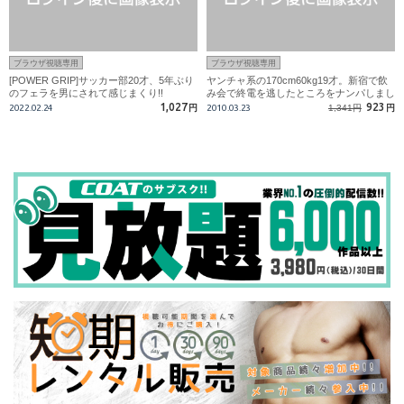
ブラウザ視聴専用
ブラウザ視聴専用
[POWER GRIP]サッカー部20才、5年ぶり
ヤンチャ系の170cm60kg19才。新宿で飲
のフェラを男にされて感じまくり!!
み会で終電を逃したところをナンパしまし
た!
1,027
923
2022.02.24
円
2010.03.23
1,341円
円