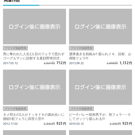
関連作品
ブラウザ視聴専用
ブラウザ視聴専用
男に奪われた人生2人目のフェラで思わず
濃厚過ぎる初絡み!! 掘られイキ、顔射、お
ゴーグルマンに顔射する童顔野球20才。
掃除フェラ!!!
712
1,132
2017.05.12
1,027円
円
2015.09.22
1,655円
円
ブラウザ視聴専用
ブラウザ視聴専用
タメ同士の2人がドッキドキの責め合いに
ビーチバレー筋肉男子が、初フェラ･･･そ
挑戦!!初フェラに四苦八苦!!!
してガッツリ掘られる!!!
923
923
2012.11.02
1,341円
円
2010.02.12
1,341円
円