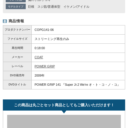
巨根
スジ筋/普通体型
イケメン/アイドル
モデルタイプ
商品情報
プロダクトナンバー
COPG141-06
ファイルサイズ
ストリーミング再生のみ
再生時間
0:18:00
メーカー
COAT
レーベル
POWER GRIP
DVD発売年
2009年
DVDタイトル
POWER GRIP 141 『Super Jr.2 We’re オ・ト・コ・ノ・コ』
この商品は丸ごとセット商品としてもご購入いただけます！