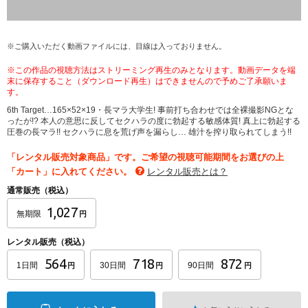
※ご購入いただく動画ファイルには、目線は入っておりません。
※この作品の視聴方法はストリーミング再生のみとなります。動画データを端
末に保存すること（ダウンロード再生）はできませんので予めご了承願いま
す。
6th Target…165×52×19・長マラ大学生! 事前打ち合わせでは全裸撮影NGとな
ったが!? 本人の意思に反してセクハラの度に勃起する敏感体質! 真上に勃起する
圧巻の長マラ!! セクハラに息を荒げ声を漏らし… 雄汁を搾り取られてしまう!!
「レンタル販売対象商品」です。ご希望の視聴可能期間をお選びの上
「カート」に入れてください。
レンタル販売とは？
通常販売（税込）
1,027
無期限
円
レンタル販売（税込）
564
718
872
1日間
30日間
90日間
円
円
円