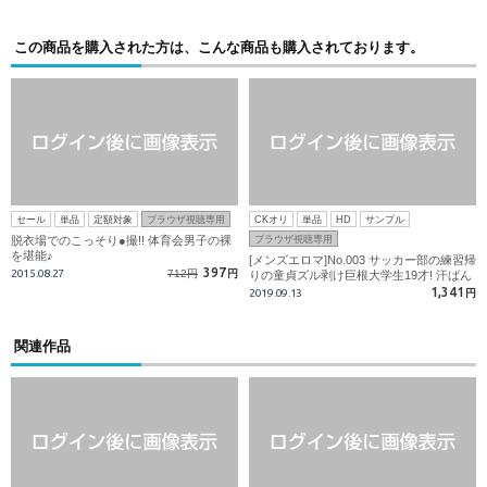
この商品を購入された方は、こんな商品も購入されております。
セール
単品
定額対象
ブラウザ視聴専用
CKオリ
単品
HD
サンプル
脱衣場でのこっそり●撮!! 体育会男子の裸
ブラウザ視聴専用
を堪能♪
[メンズエロマ]No.003 サッカー部の練習帰
397
2015.08.27
712円
円
りの童貞ズル剥け巨根大学生19才! 汗ばん
だ若い身体がエロ施術の餌食に!
1,341
2019.09.13
円
関連作品