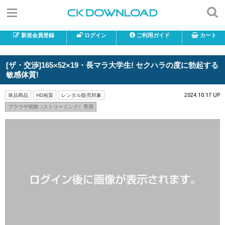
新規会員登録
ログイン
ご利用ガイド
カート
[ザ・交渉]165×52×19・長マラ大学生! セクハラの度に勃起する
敏感体質!
2024.10.17 UP
単品商品
HD画質
レンタル販売対象
ブラウザ視聴（ストリーミング）専用