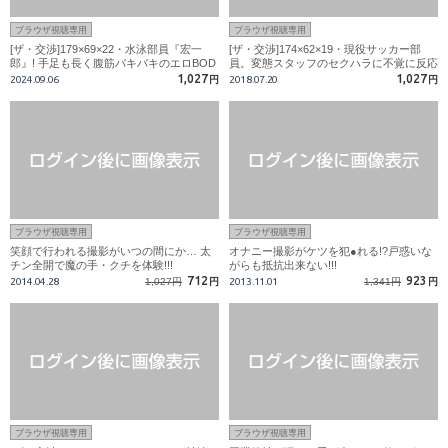
ブラウザ視聴専用
ブラウザ視聴専用
[ザ・交渉]179×69×22・水泳部員『宏一
[ザ・交渉]174×62×19・現役サッカー部
郎』! 手足も長く腹筋バキバキのエロBOD
員。変態スタッフのセクハラに不覚に反応
Y!
するエロチンコ、ギャラの為か…、劣情
1,027
1,027
2024.09.06
円
2018.07.20
円
か…
ブラウザ視聴専用
ブラウザ視聴専用
笑顔で行われる撮影がいつの間にか… 太
オナニー撮影がケツを犯●れる!?戸惑いな
チン全開で魔の手・クチを体験!!!
がらも抵抗出来ない!!!
712
923
2014.04.28
1,027円
円
2013.11.01
1,341円
円
ブラウザ視聴専用
ブラウザ視聴専用