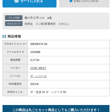
カートに入れる
お気に入りに入れる
魔の手口/手コキ
●撮
プレイ内容
体育会
スジ筋/普通体型
スポユニ
モデルタイプ
商品情報
プロダクトナンバー
WEWE474-06
ファイルサイズ
1020MB
再生時間
0:27:00
メーカー
COAT WEST
レーベル
ザ・シリーズ
DVD発売年
2021年
DVDタイトル
ザ・交渉 41 ザ・シリーズ 50
この商品は丸ごとセット商品としてもご購入いただけます！