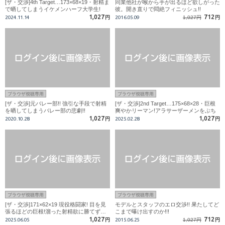
[ザ・交渉]4th Target…173×68×19・射精ま
同業他社が喉から手が出るほど欲しがった
で晒してしまうイケメンハーフ大学生!
彼。開き直りで悶絶フィニッシュ!!
1,027
712
2024.11.14
円
2016.05.09
1,027円
円
ブラウザ視聴専用
ブラウザ視聴専用
[ザ・交渉]元バレー部!! 強引な手段で射精
[ザ・交渉]2nd Target…175×68×28・巨根
を晒してしまうバレー部の悲劇!!
爽やかリーマン!アラサーザーメンをぶち
まける!
1,027
1,027
2020.10.28
円
2025.02.28
円
ブラウザ視聴専用
ブラウザ視聴専用
[ザ・交渉]171×62×19 現役格闘家! 目を見
モデルとスタッフのエロ交渉!! 果たしてど
張るほどの巨根!溜った射精欲に勝てず…
こまで曝け出すのか!!!
1,027
712
2025.06.05
円
2015.06.25
1,027円
円