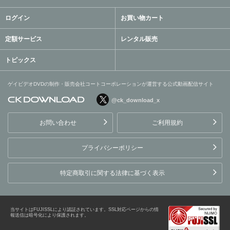
ログイン
お買い物カート
定額サービス
レンタル販売
トピックス
ゲイビデオDVDの制作・販売会社コートコーポレーションが運営する公式動画配信サイト
@ck_download_x
ゲイビデオDVDの制作・販
売会社コートコーポレーシ
お問い合わせ
ご利用規約
ョンが運営する公式動画配
信サイト
プライバシーポリシー
特定商取引に関する法律に基づく表示
当サイトはFUJISSLにより認証されています。SSL対応ページからの情
報送信は暗号化により保護されます。