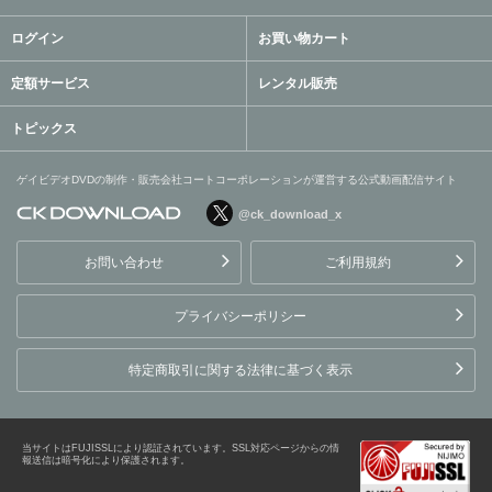
ログイン
お買い物カート
定額サービス
レンタル販売
トピックス
ゲイビデオDVDの制作・販売会社コートコーポレーションが運営する公式動画配信サイト
@ck_download_x
ゲイビデオDVDの制作・販
売会社コートコーポレーシ
お問い合わせ
ご利用規約
ョンが運営する公式動画配
信サイト
プライバシーポリシー
特定商取引に関する法律に基づく表示
当サイトはFUJISSLにより認証されています。SSL対応ページからの情
報送信は暗号化により保護されます。