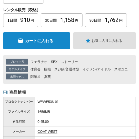
レンタル販売（税込）
910
1,158
1,762
1日間
30日間
90日間
円
円
円
カートに入れる
お気に入りに入れる
フェラチオ
SEX
ストーリー
プレイ内容
体育会
巨根
スジ筋/普通体型
イケメン/アイドル
スポユニ
モデルタイプ
阿須加
夏葵
出演モデル
商品情報
プロダクトナンバー
WEWE536-01
ファイルサイズ
1656MB
再生時間
0:45:00
メーカー
COAT WEST