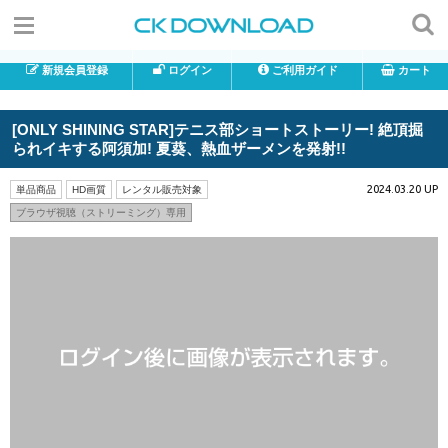
新規会員登録
ログイン
ご利用ガイド
カート
[ONLY SHINING STAR]テニス部ショートストーリー! 絶頂掘
られイキする阿須加! 夏葵、熱血ザーメンを発射!!
2024.03.20 UP
単品商品
HD画質
レンタル販売対象
ブラウザ視聴（ストリーミング）専用