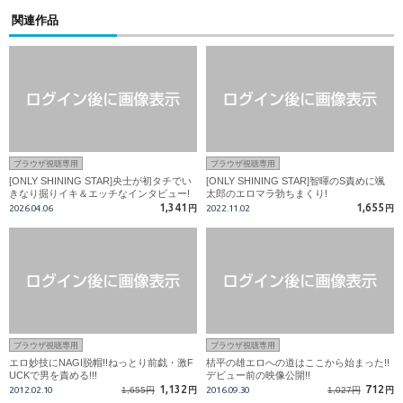
関連作品
ブラウザ視聴専用
ブラウザ視聴専用
[ONLY SHINING STAR]央士が初タチでい
[ONLY SHINING STAR]智暉のS責めに颯
きなり掘りイキ＆エッチなインタビュー!
太郎のエロマラ勃ちまくり!
1,341
1,655
2026.04.06
円
2022.11.02
円
ブラウザ視聴専用
ブラウザ視聴専用
エロ妙技にNAGI脱帽!!ねっとり前戯・激F
桔平の雄エロへの道はここから始まった!!
UCKで男を責める!!!
デビュー前の映像公開!!
1,132
712
2012.02.10
1,655円
円
2016.09.30
1,027円
円