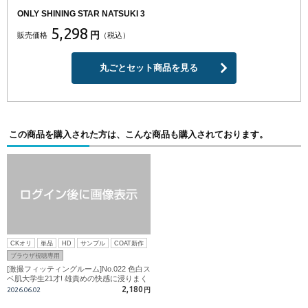
ONLY SHINING STAR NATSUKI 3
5,298
円
販売価格
（税込）
丸ごとセット商品を見る
この商品を購入された方は、こんな商品も購入されております。
CKオリ
単品
HD
サンプル
COAT新作
ブラウザ視聴専用
[激撮フィッティングルーム]No.022 色白ス
ベ肌大学生21才! 雄責めの快感に浸りまく
って2発射精!!
2,180
2026.06.02
円