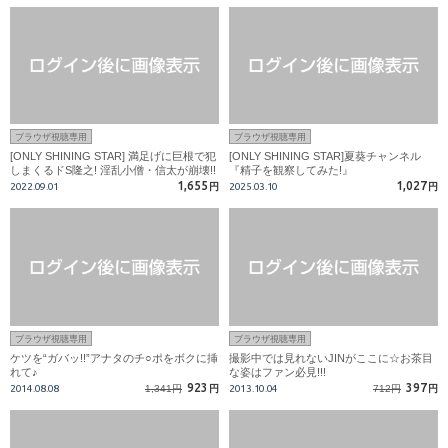
ブラウザ視聴専用
ブラウザ視聴専用
[ONLY SHINING STAR] 満足げに巨根で犯
[ONLY SHINING STAR]夏葵チャンネル
しまくるドS隆之! 淫乱小僧・信太が崩壊!!
『精子を観察してみた!』
1,655
1,027
2022.09.01
円
2025.03.10
円
ブラウザ視聴専用
ブラウザ視聴専用
ケツを“ガバッ!!”アナタのチ○ポをボクに挿
撮影中では見れないJINがここに☆お茶目
れて♪
な姿はファン必見!!!
923
397
2014.08.08
1,341円
円
2013.10.04
712円
円