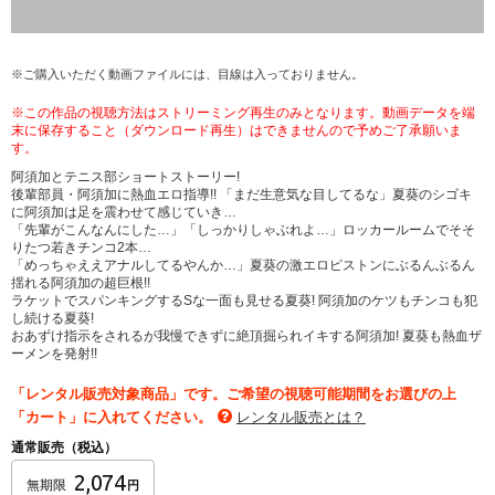
※ご購入いただく動画ファイルには、目線は入っておりません。
※この作品の視聴方法はストリーミング再生のみとなります。動画データを端
末に保存すること（ダウンロード再生）はできませんので予めご了承願いま
す。
阿須加とテニス部ショートストーリー!
後輩部員・阿須加に熱血エロ指導!! 「まだ生意気な目してるな」夏葵のシゴキ
に阿須加は足を震わせて感じていき…
「先輩がこんなんにした…」「しっかりしゃぶれよ…」ロッカールームでそそ
りたつ若きチンコ2本…
「めっちゃええアナルしてるやんか…」夏葵の激エロピストンにぶるんぶるん
揺れる阿須加の超巨根!!
ラケットでスパンキングするSな一面も見せる夏葵! 阿須加のケツもチンコも犯
し続ける夏葵!
おあずけ指示をされるが我慢できずに絶頂掘られイキする阿須加! 夏葵も熱血ザ
ーメンを発射!!
「レンタル販売対象商品」です。ご希望の視聴可能期間をお選びの上
「カート」に入れてください。
レンタル販売とは？
通常販売（税込）
2,074
無期限
円