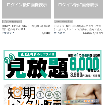
ブラウザ視聴専用
ブラウザ視聴専用
[ONLY SHINING STAR]〈阿須加×竜真×夏
[ONLY SHINING STAR]陽斗の長マラで突
葵〉初のモデル3P!!
かれまくり!! トロトロの誠吾、自ら寸止め
の理由は??
2,388
1,132
2025.03.17
円
2018.02.26
1,655円
円