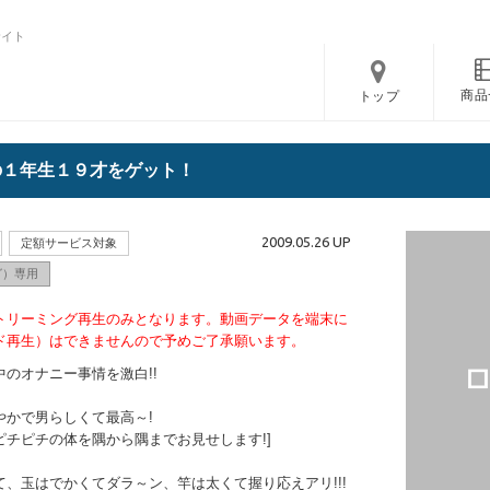
サイト
商品
トップ
の１年生１９才をゲット！
2009.05.26 UP
定額サービス対象
グ）専用
トリーミング再生のみとなります。動画データを端末に
ド再生）はできませんので予めご了承願います。
のオナニー事情を激白!!
やかで男らしくて最高～!
チピチの体を隅から隅までお見せします!]
、玉はでかくてダラ～ン、竿は太くて握り応えアリ!!!