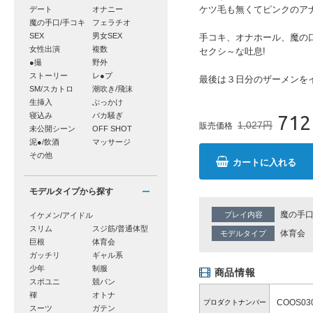
ケツ毛も無くてピンクのアナ
デート
オナニー
魔の手口/手コキ
フェラチオ
SEX
男女SEX
手コキ、オナホール、魔の
女性出演
複数
セクシ～な吐息!
●撮
野外
ストーリー
レ●プ
最後は３日分のザーメンを
SM/スカトロ
潮吹き/飛沫
生挿入
ぶっかけ
寝込み
バカ騒ぎ
712
1,027円
販売価格
未公開シーン
OFF SHOT
泥●/飲酒
マッサージ
その他
カートに入れる
モデルタイプから探す
魔の手口
プレイ内容
イケメン/アイドル
スリム
スジ筋/普通体型
体育会
モデルタイプ
巨根
体育会
ガッチリ
ギャル系
少年
制服
商品情報
スポユニ
競パン
褌
オトナ
COOS030
プロダクトナンバー
スーツ
ガテン