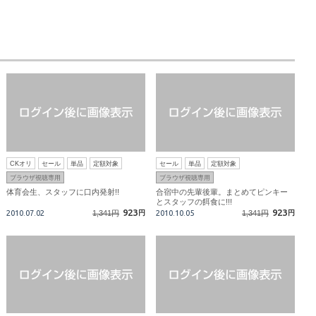
CKオリ
セール
単品
定額対象
セール
単品
定額対象
ブラウザ視聴専用
ブラウザ視聴専用
体育会生、スタッフに口内発射!!
合宿中の先輩後輩。まとめてピンキー
とスタッフの餌食に!!!
923
923
2010.07.02
1,341円
円
2010.10.05
1,341円
円