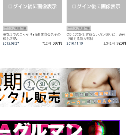
ブラウザ視聴専用
ブラウザ視聴専用
脱衣場でのこっそり●撮!! 体育会男子の
OBに穴奉仕!容赦ないガン掘りに、必死
裸を堪能♪
で耐える新入部員
397
923
2015.08.27
712円
円
2010.11.19
1,341円
円