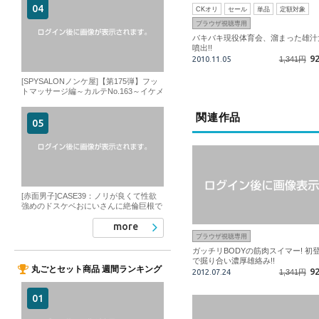
CKオリ
セール
単品
定額対象
ブラウザ視聴専用
バキバキ現役体育会、溜まった雄汁
噴出!!
9
2010.11.05
1,341円
[SPYSALONノンケ屋]【第175弾】フッ
トマッサージ編～カルテNo.163～イケメ
ン大学生陸上部員!掘られながらノーハ
ンドで大量精子垂れ流し!!
関連作品
[赤面男子]CASE39：ノリが良くて性欲
強めのドスケベおにいさんに絶倫巨根で
ガチイキ仕込みました。
more
ブラウザ視聴専用
ガッチリBODYの筋肉スイマー! 初
で掘り合い濃厚雄絡み!!
丸ごとセット商品 週間ランキング
9
2012.07.24
1,341円