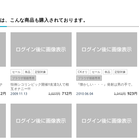
方は、こんな商品も購入されております。
セール
単品
定額対象
CKオリ
セール
単品
定額対象
ブラウザ視聴専用
ブラウザ視聴専用
ナ
恒例シコリンピック開催!!友達3人で相
『懐かしい・・・』発射は男の手で。
互オナニー!!!
12
712
923
円
2009.11.13
1,027円
円
2010.06.04
1,341円
円