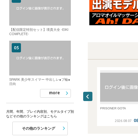
【配信限定特別セット】瑛貴大全 -EIKI
COMPLETE-
SPARK 美少年スイマー 中出しレ●プ輪●
日向
more
街角ナ
[SPARK]痴●電車4両目・被害者〈爽
PRISONER GOTA
月間、年間、プレイ内容別、モデルタイプ別
やか系営業マン〉
などその他のランキングはこちら
3:04
08:02:05
08:00:31
2026.08.07
2026.08.07
その他のランキング