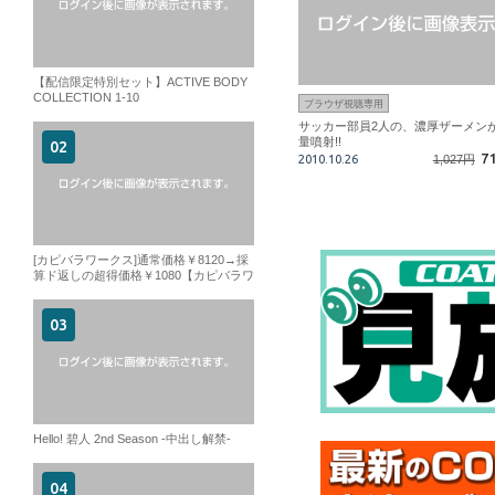
【配信限定特別セット】ACTIVE BODY
COLLECTION 1-10
ブラウザ視聴専用
サッカー部員2人の、濃厚ザーメン
量噴射!!
7
2010.10.26
1,027円
[カピバラワークス]通常価格￥8120→採
算ド返しの超得価格￥1080【カピバラワ
ークス】オリジナルセットVOL01収録本
数4本119MIN！
Hello! 碧人 2nd Season -中出し解禁-