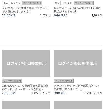
単品
レンタル
ブラウザ視聴専用
単品
レンタル
ブラウザ視聴専用
合宿中のうぶな体育大学生が魔の手口
合宿で溜まった性欲が爆発する!!女体に
で大量に飛ばしまくる!!
勃起が収まらない!!
1,027
1,027
2016.09.28
円
2016.09.20
円
ブラウザ視聴専用
ブラウザ視聴専用
165/60/20あっさり顔の筋肉体育会の敏
グランドで佇むラグビー部員!ぱらつく
感チ○ポ、濃い～ザーメンを噴射♂
雨の中、野外オナニー!!!
712
712
2010.03.05
1,027円
円
2010.08.31
1,027円
円