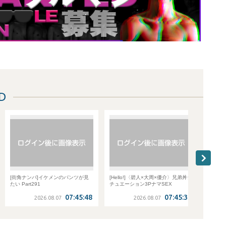
D
パ]イケメンのパンツが見
[Hello!]〈碧人×大周×優介〉兄弟丼シ
[ディグオーバー]【TH
91
チュエーション3PナマSEX
2】下着販売会社の営
ーム！大胸筋くっきり
07:45:48
07:45:33
トの超上反り巨根から
2026.08.07
2026.08.07
2026.08.07