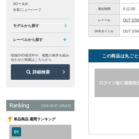
SG〜太め
0:11:00
再生時間
女装/ニューハーフ
OUT STA
レーベル
モデルから探す
OUT ST
DVDタイトル
レーベルから探す
収録DVD発売年や、複数の条件を組み
この商品は丸ごと
合わせた検索はこちらから
詳細検索
Ranking
2026.08.07 UPDATE
単品商品 週間ランキング