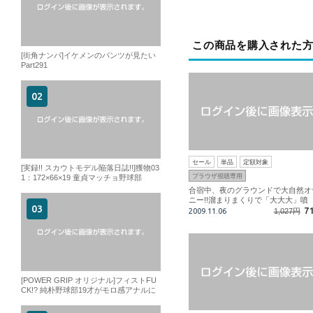
この商品を購入された
[街角ナンパ]イケメンのパンツが見たい
Part291
セール
単品
定額対象
[実録!! スカウトモデル陥落日誌!!]獲物03
ブラウザ視聴専用
1：172×66×19 童貞マッチョ野球部
合宿中、夜のグラウンドで大自然オ
ニー!!溜まりまくりで「大大大」噴
射!!!!!
7
2009.11.06
1,027円
[POWER GRIP オリジナル]フィストFU
CK!? 純朴野球部19才がモロ感アナルに
拳をぶちこまれて…超絶激淫反応!!