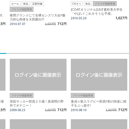
セール
単品
定額対象
CKオリ
単品
ブラウザ視聴専用
[COATオリジナル]19才素朴系大学生
ブラウザ視聴専用
「やばい! これキそうな予感」
大
夜間グランドにて全裸センズリ大会!!魅
1,027
2016.05.20
円
力的な肉体を大胆露出!!!
23
712
円
2014.07.07
1,027円
円
ブラウザ視聴専用
ブラウザ視聴専用
登場
現役サッカー部員２０歳！真昼間の野
童貞☆新入ラグビー部員!!初の快楽に精
外でオナニー！
子をぶっ放す!
23
712
712
円
2009.06.23
1,027円
円
2010.08.10
1,027円
円