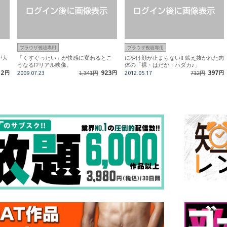
ブラウザ視聴専用
ブラウザ視聴専用
が大
「くすぐったい」が快感に変わるとこ
にやけ顔が止まらない!! 鍛え抜かれた肉
うなる!?リアル映像。
体の「裸・はだか・ハダカ♪」
12
923
397
円
2009.07.23
1,341円
円
2012.05.17
712円
円