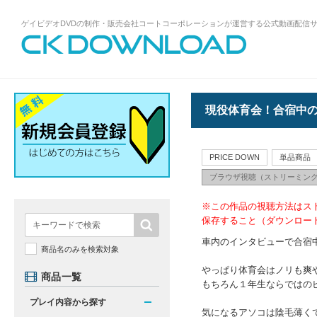
ゲイビデオDVDの制作・販売会社コートコーポレーションが運営する公式動画配信
ゲイビデオDVDの制作・販売会社コート
コーポレーションが運営する公式動画配
信サイトCK DOWNLOADトップページへ
現役体育会！合宿中
PRICE DOWN
単品商品
ブラウザ視聴（ストリーミン
※この作品の視聴方法はス
保存すること（ダウンロー
車内のインタビューで合宿中
商品名のみを検索対象
やっぱり体育会はノリも爽
商品一覧
もちろん１年生ならではのピ
プレイ内容から探す
気になるアソコは陰毛薄くて