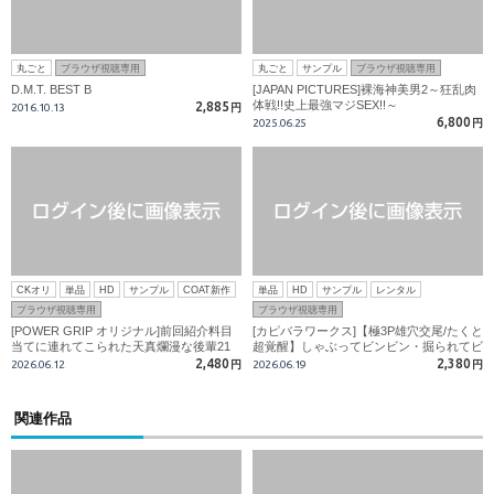
丸ごと
ブラウザ視聴専用
丸ごと
サンプル
ブラウザ視聴専用
D.M.T. BEST B
[JAPAN PICTURES]裸海神美男2～狂乱肉
体戦!!史上最強マジSEX!!～
2,885
2016.10.13
円
6,800
2025.06.25
円
CKオリ
単品
HD
サンプル
COAT新作
単品
HD
サンプル
レンタル
ブラウザ視聴専用
ブラウザ視聴専用
[POWER GRIP オリジナル]前回紹介料目
[カピバラワークス]【極3P雄穴交尾/たくと
当てに連れてこられた天真爛漫な後輩21
超覚醒】しゃぶってビンビン・掘られてビ
才! 単独出演で初ウケ!
ンビン生久しい映像満載のノンストップ4
2,480
2,380
2026.06.12
円
2026.06.19
円
3分間!!
関連作品