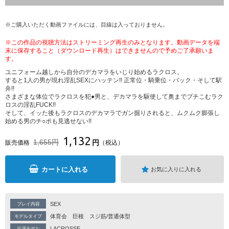
※ご購入いただく動画ファイルには、目線は入っておりません。
※この作品の視聴方法はストリーミング再生のみとなります。動画データを端
末に保存すること（ダウンロード再生）はできませんので予めご了承願いま
す。
ユニフォーム越しから自分のデカマラをいじり始めるラクロス。
すると1人の男が現れ淫乱SEXにハッテン!! 正常位・騎乗位・バック・そして駅
弁!!
さまざまな体位でラクロスを犯●男と、デカマラを駆使して奥までブチこむラク
ロスの淫乱FUCK!!
そして、イッた後もラクロスのデカマラでガン掘りされると、ムクムク膨張し
始める男のチ○ポも見逃せない!!
1,132
1,655円
円
販売価格
（税込）
カートに入れる
お気に入りに入れる
SEX
プレイ内容
体育会
巨根
スジ筋/普通体型
モデルタイプ
LACROSSE
出演モデル