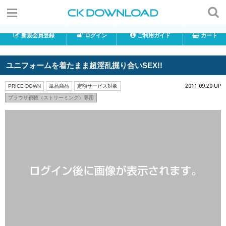
新規会員登録
ログイン
ご利用ガイド
カート
ユニフォームを着たまま超淫乱掘り合いSEX!!
2011.09.20 UP
PRICE DOWN
単品商品
定額サービス対象
ブラウザ視聴（ストリーミング）専用