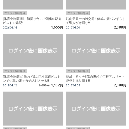
ブラウザ視聴専用
ブラウザ視聴専用
[体育会制覇]剛、初掘り合いで興奮の駅弁
筋肉美同士の雄交尾!! 健成の競パンずらし
ピストン炸裂!!
て聖人が激掘り!!
1,655
2,388
2026.06.16
円
2017.04.04
円
ブラウザ視聴専用
ブラウザ視聴専用
[体育会制覇]尚哉のドSな巨根高速ピスト
健成・初タチ!!筋肉隆起で巨根アスリート
ンで先輩の蓮をガチ絶叫させる!!
凌也を掘り倒す!!
1,132
2,388
2018.01.12
1,655円
円
2017.03.06
円