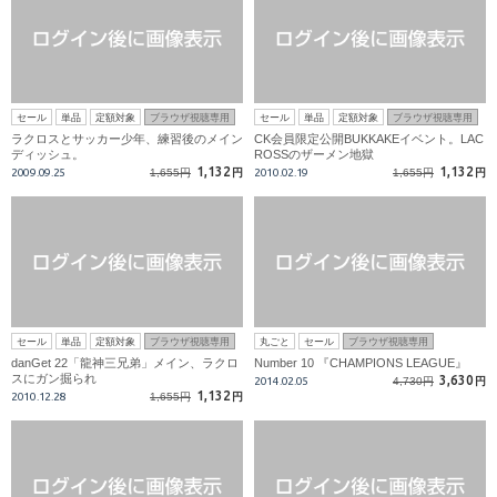
セール
単品
定額対象
ブラウザ視聴専用
セール
単品
定額対象
ブラウザ視聴専用
ラクロスとサッカー少年、練習後のメイン
CK会員限定公開BUKKAKEイベント。LAC
ディッシュ。
ROSSのザーメン地獄
1,132
1,132
2009.09.25
1,655円
円
2010.02.19
1,655円
円
セール
単品
定額対象
ブラウザ視聴専用
丸ごと
セール
ブラウザ視聴専用
danGet 22「龍神三兄弟」メイン、ラクロ
Number 10 『CHAMPIONS LEAGUE』
スにガン掘られ
3,630
2014.02.05
4,730円
円
1,132
2010.12.28
1,655円
円