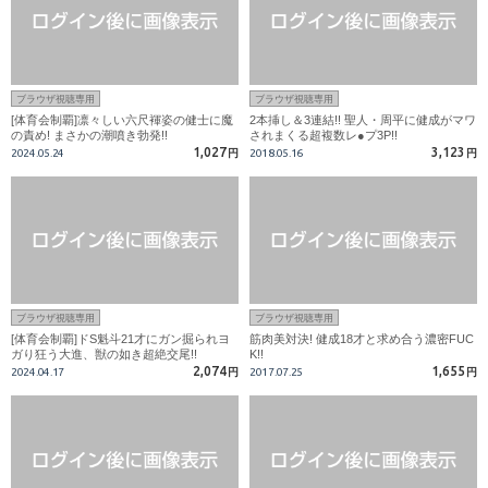
ブラウザ視聴専用
ブラウザ視聴専用
[体育会制覇]凛々しい六尺褌姿の健士に魔
2本挿し＆3連結!! 聖人・周平に健成がマワ
の責め! まさかの潮噴き勃発!!
されまくる超複数レ●プ3P!!
1,027
3,123
2024.05.24
円
2018.05.16
円
ブラウザ視聴専用
ブラウザ視聴専用
[体育会制覇]ドS魁斗21才にガン掘られヨ
筋肉美対決! 健成18才と求め合う濃密FUC
ガり狂う大進、獣の如き超絶交尾!!
K!!
2,074
1,655
2024.04.17
円
2017.07.25
円