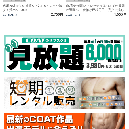
ブラウザ視聴専用
ブラウザ視聴専用
颯馬20才を初の後輩Sで女を抱くような激
[体育会制覇]ストレッチ指導のはずが股間
タチ競パンFUCK!!
の運動へ… 稜侑が巨根男子・亮介に掘ら
れる!
2,750
1,655
2018.01.15
円
2025.10.16
円