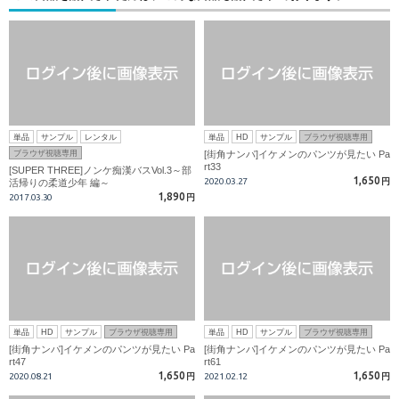
単品
サンプル
レンタル
単品
HD
サンプル
ブラウザ視聴専用
ブラウザ視聴専用
[街角ナンパ]イケメンのパンツが見たい Pa
rt33
[SUPER THREE]ノンケ痴漢バスVol.3～部
1,650
2020.03.27
円
活帰りの柔道少年 編～
1,890
2017.03.30
円
単品
HD
サンプル
ブラウザ視聴専用
単品
HD
サンプル
ブラウザ視聴専用
[街角ナンパ]イケメンのパンツが見たい Pa
[街角ナンパ]イケメンのパンツが見たい Pa
rt47
rt61
1,650
1,650
2020.08.21
円
2021.02.12
円