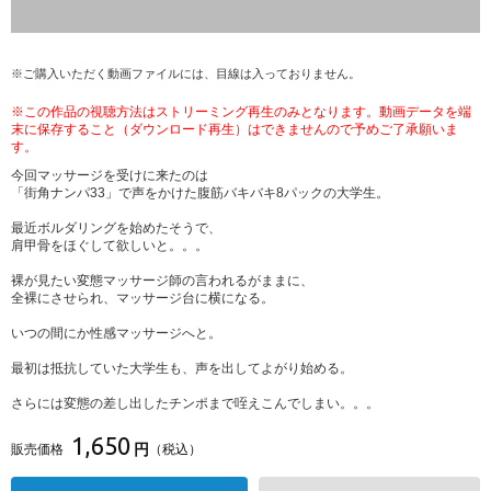
※ご購入いただく動画ファイルには、目線は入っておりません。
※この作品の視聴方法はストリーミング再生のみとなります。動画データを端
末に保存すること（ダウンロード再生）はできませんので予めご了承願いま
す。
今回マッサージを受けに来たのは
「街角ナンパ33」で声をかけた腹筋バキバキ8パックの大学生。
最近ボルダリングを始めたそうで、
肩甲骨をほぐして欲しいと。。。
裸が見たい変態マッサージ師の言われるがままに、
全裸にさせられ、マッサージ台に横になる。
いつの間にか性感マッサージへと。
最初は抵抗していた大学生も、声を出してよがり始める。
さらには変態の差し出したチンポまで咥えこんでしまい。。。
1,650
円
販売価格
（税込）