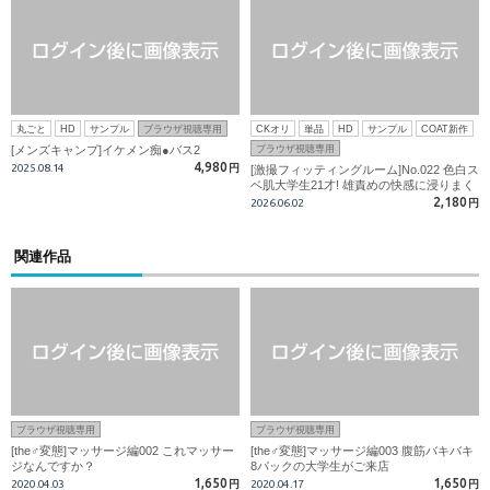
丸ごと
HD
サンプル
ブラウザ視聴専用
CKオリ
単品
HD
サンプル
COAT新作
[メンズキャンプ]イケメン痴●バス2
ブラウザ視聴専用
4,980
2025.08.14
円
[激撮フィッティングルーム]No.022 色白ス
ベ肌大学生21才! 雄責めの快感に浸りまく
って2発射精!!
2,180
2026.06.02
円
関連作品
ブラウザ視聴専用
ブラウザ視聴専用
[the♂変態]マッサージ編002 これマッサー
[the♂変態]マッサージ編003 腹筋バキバキ
ジなんですか？
8パックの大学生がご来店
1,650
1,650
2020.04.03
円
2020.04.17
円