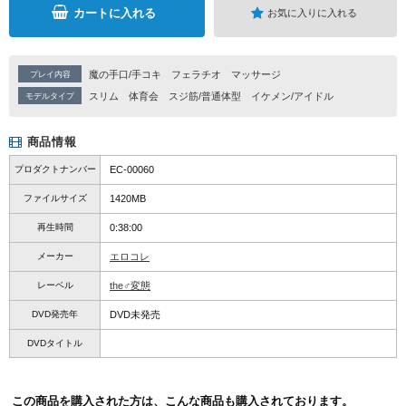
カートに入れる
お気に入りに入れる
魔の手口/手コキ
フェラチオ
マッサージ
プレイ内容
スリム
体育会
スジ筋/普通体型
イケメン/アイドル
モデルタイプ
商品情報
プロダクトナンバー
EC-00060
ファイルサイズ
1420MB
再生時間
0:38:00
メーカー
エロコレ
レーベル
the♂変態
DVD発売年
DVD未発売
DVDタイトル
この商品を購入された方は、こんな商品も購入されております。