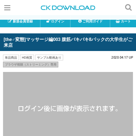
新規会員登録
ログイン
ご利用ガイド
カート
[the♂変態]マッサージ編003 腹筋バキバキ8パックの大学生がご
来店
2020.04.17 UP
単品商品
HD画質
サンプル動画あり
ブラウザ視聴（ストリーミング）専用