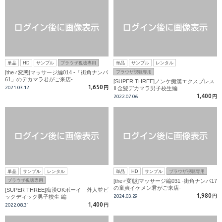
単品
HD
サンプル
ブラウザ視聴専用
単品
サンプル
レンタル
[the♂変態]マッサージ編014 -「街角ナンパ
ブラウザ視聴専用
61」のデカマラ君がご来店-
[SUPER THREE]ノンケ痴漢エクスプレス
1,650
2021.03.12
円
Ⅱ 金髪デカマラ男子校生編
1,400
2022.07.06
円
単品
サンプル
レンタル
単品
HD
サンプル
ブラウザ視聴専用
ブラウザ視聴専用
[the♂変態]マッサージ編031 -街角ナンパ17
の童貞イケメン君がご来店-
[SUPER THREE]痴漢OKボーイ 外人並ビ
1,980
2024.03.29
円
ックディック男子校生 編
1,400
2022.08.31
円