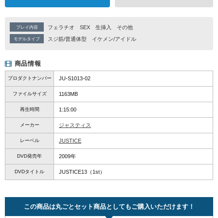
フェラチオ
SEX
生挿入
その他
プレイ内容
スジ筋/普通体型
イケメン/アイドル
モデルタイプ
商品情報
プロダクトナンバー
JU-S1013-02
ファイルサイズ
1163MB
再生時間
1:15:00
メーカー
ジャスティス
レーベル
JUSTICE
DVD発売年
2009年
DVDタイトル
JUSTICE13（1st）
この商品は丸ごとセット商品としてもご購入いただけます！