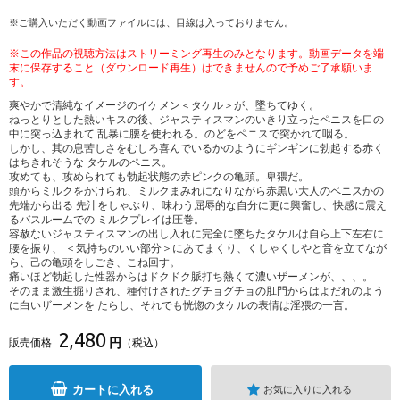
※ご購入いただく動画ファイルには、目線は入っておりません。
※この作品の視聴方法はストリーミング再生のみとなります。動画データを端
末に保存すること（ダウンロード再生）はできませんので予めご了承願いま
す。
爽やかで清純なイメージのイケメン＜タケル＞が、墜ちてゆく。
ねっとりとした熱いキスの後、ジャスティスマンのいきり立ったペニスを口の
中に突っ込まれて 乱暴に腰を使われる。のどをペニスで突かれて咽る。
しかし、其の息苦しさをむしろ喜んでいるかのようにギンギンに勃起する赤く
はちきれそうな タケルのペニス。
攻めても、攻められても勃起状態の赤ピンクの亀頭。卑猥だ。
頭からミルクをかけられ、ミルクまみれになりながら赤黒い大人のペニスかの
先端から出る 先汁をしゃぶり、味わう屈辱的な自分に更に興奮し、快感に震え
るバスルームでの ミルクプレイは圧巻。
容赦ないジャスティスマンの出し入れに完全に墜ちたタケルは自ら上下左右に
腰を振り、 ＜気持ちのいい部分＞にあてまくり、くしゃくしやと音を立てなが
ら、己の亀頭をしごき、こね回す。
痛いほど勃起した性器からはドクドク脈打ち熱くて濃いザーメンが、、、。
そのまま激生掘りされ、種付けされたグチョグチョの肛門からはよだれのよう
に白いザーメンを たらし、それでも恍惚のタケルの表情は淫猥の一言。
2,480
円
販売価格
（税込）
カートに入れる
お気に入りに入れる