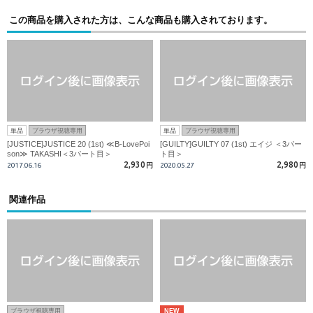
この商品を購入された方は、こんな商品も購入されております。
単品
ブラウザ視聴専用
単品
ブラウザ視聴専用
[JUSTICE]JUSTICE 20 (1st) ≪B-LovePoi
[GUILTY]GUILTY 07 (1st) エイジ ＜3パー
son≫ TAKASHI＜3パート目＞
ト目＞
2,930
2,980
2017.06.16
円
2020.05.27
円
関連作品
ブラウザ視聴専用
NEW