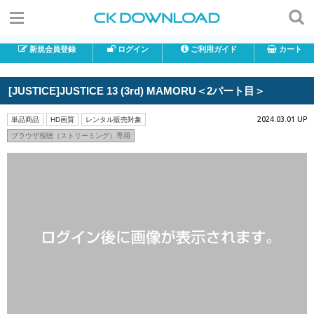
新規会員登録
ログイン
ご利用ガイド
カート
[JUSTICE]JUSTICE 13 (3rd) MAMORU＜2パート目＞
2024.03.01 UP
単品商品
HD画質
レンタル販売対象
ブラウザ視聴（ストリーミング）専用