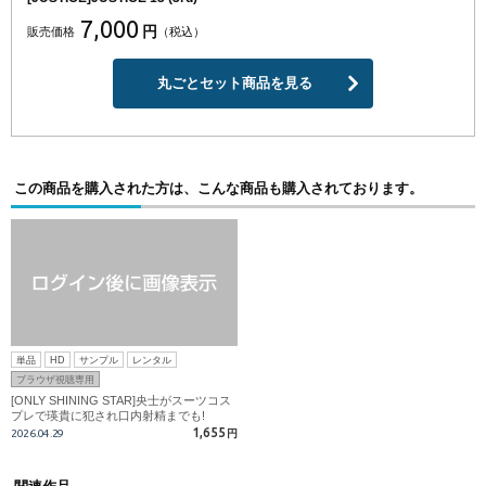
7,000
円
販売価格
（税込）
丸ごとセット商品を見る
この商品を購入された方は、こんな商品も購入されております。
単品
HD
サンプル
レンタル
ブラウザ視聴専用
[ONLY SHINING STAR]央士がスーツコス
プレで瑛貴に犯され口内射精までも!
1,655
2026.04.29
円