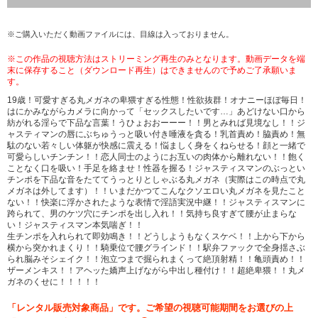
※ご購入いただく動画ファイルには、目線は入っておりません。
※この作品の視聴方法はストリーミング再生のみとなります。動画データを端
末に保存すること（ダウンロード再生）はできませんので予めご了承願いま
す。
19歳！可愛すぎる丸メガネの卑猥すぎる性態！性欲抜群！オナニーほぼ毎日！
はにかみながらカメラに向かって「セックスしたいです…」あどけない口から
紡がれる淫らで下品な言葉！うひょおおーーー！！男とみれば見境なし！！ジ
ャスティマンの唇にぶちゅうっと吸い付き唾液を貪る！乳首責め！脇責め！無
駄のない若々しい体躯が快感に震える！悩ましく身をくねらせる！顔と一緒で
可愛らしいチンチン！！恋人同士のようにお互いの肉体から離れない！！飽く
ことなく口を吸い！手足を絡ませ！性器を握る！ジャスティスマンのぶっとい
チンポを下品な音をたててうっとりとしゃぶる丸メガネ（実際はこの時点で丸
メガネは外してます）！！いまだかつてこんなクソエロい丸メガネを見たこと
ない！！快楽に浮かされたような表情で淫語実況中継！！ジャスティスマンに
跨られて、男のケツ穴にチンポを出し入れ！！気持ち良すぎて腰が止まらな
い！ジャスティスマン本気喘ぎ！！
生チンポを入れられて即効鳴き！！どうしようもなくスケベ！！上から下から
横から突かれまくり！！騎乗位で腰グラインド！！駅弁ファックで全身揺さぶ
られ脳みそシェイク！！泡立つまで掘られまくって絶頂射精！！亀頭責め！！
ザーメンキス！！アヘッた嬌声上げながら中出し種付け！！超絶卑猥！！丸メ
ガネのくせに！！！！！
「レンタル販売対象商品」です。ご希望の視聴可能期間をお選びの上