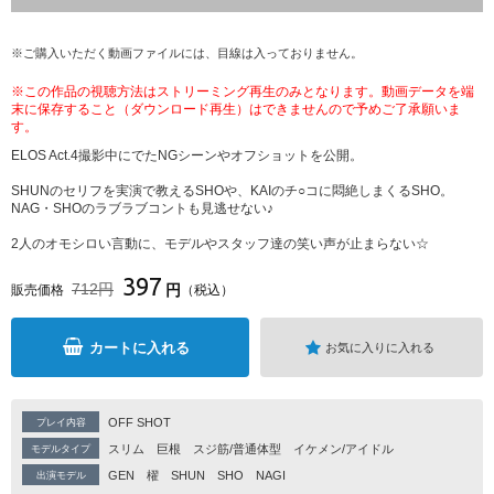
※ご購入いただく動画ファイルには、目線は入っておりません。
※この作品の視聴方法はストリーミング再生のみとなります。動画データを端
末に保存すること（ダウンロード再生）はできませんので予めご了承願いま
す。
ELOS Act.4撮影中にでたNGシーンやオフショットを公開。
SHUNのセリフを実演で教えるSHOや、KAIのチ○コに悶絶しまくるSHO。
NAG・SHOのラブラブコントも見逃せない♪
2人のオモシロい言動に、モデルやスタッフ達の笑い声が止まらない☆
397
712円
円
販売価格
（税込）
カートに入れる
お気に入りに入れる
OFF SHOT
プレイ内容
スリム
巨根
スジ筋/普通体型
イケメン/アイドル
モデルタイプ
GEN
櫂
SHUN
SHO
NAGI
出演モデル