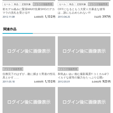
セール
単品
定額対象
ブラウザ視聴専用
セール
単品
定額対象
ブラウザ視聴専用
初モデル絡みに緊張MAX!!先輩SHOのデカ
OFFになるともう大変☆大暴走な彼等
マラの洗礼を受ける!!!
は…誰にも止められない!!!
1,132
397
2012.11.09
1,655円
円
2013.06.25
712円
円
関連作品
ブラウザ視聴専用
ブラウザ視聴専用
任務完了のはずが…敵に捕まり男達の性玩
和気あいあい進む撮影風景!! コミカル&ワ
具とかす……
イルドな彼等の魅力をたっぷり公開♪
1,132
923
2011.05.10
1,655円
円
2012.05.01
1,341円
円