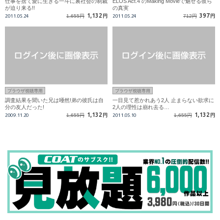
仕事を捨て愛に生きる一斗に裏社会の制裁
ELOS Act.4 のMaking Movieで魅せる彼ら
が迫り来る!!
の真実
1,132
397
2011.05.24
1,655円
円
2011.05.24
712円
円
ブラウザ視聴専用
ブラウザ視聴専用
調査結果を聞いた兄は唖然!弟の彼氏は自
一目見て惹かれあう2人 止まらない欲求に
分の友人だった!
2人の理性は崩れ去る…
1,132
1,132
2009.11.20
1,655円
円
2011.05.10
1,655円
円