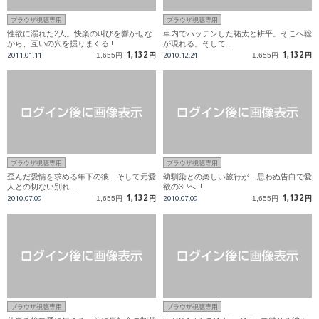
ブラウザ視聴専用
ブラウザ視聴専用
性欲に溺れた2人。快楽の叫びを響かせな
車内でハッテンした祐太と耕平。そこへ聡
がら、互いの穴を掘りまくる!!
が現れる。そして…
1,132
1,132
2011.01.11
1,655円
円
2010.12.24
1,655円
円
ブラウザ視聴専用
ブラウザ視聴専用
歪んだ愛情を求める年下の彼…そして元愛
幼馴染との楽しい旅行が…思わぬ告白で愛
人との切ない別れ…
欲の3Pへ!!!
1,132
1,132
2010.07.09
1,655円
円
2010.07.09
1,655円
円
ブラウザ視聴専用
ブラウザ視聴専用