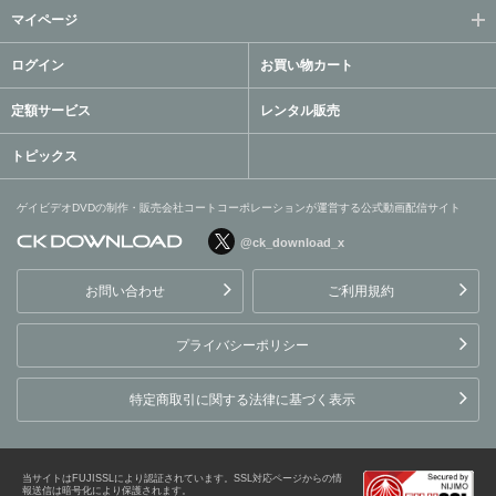
マイページ
ログイン
お買い物カート
定額サービス
レンタル販売
トピックス
ゲイビデオDVDの制作・販売会社コートコーポレーションが運営する公式動画配信サイト
@ck_download_x
ゲイビデオDVDの制作・販
売会社コートコーポレーシ
お問い合わせ
ご利用規約
ョンが運営する公式動画配
信サイト
プライバシーポリシー
特定商取引に関する法律に基づく表示
当サイトはFUJISSLにより認証されています。SSL対応ページからの情
報送信は暗号化により保護されます。