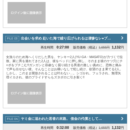
出会いを求め 赴いた海で繰り広げられるは凄惨なレ●プ…
0:27:00
1,132
再生時間
販売価格（税込）
1,655円
円
女漁りのため海へくりだした男を、ヤンキー2人(YU-GA・MASATO)が力づくで拉
致。家に男を連れてきた2人は、彼をベッドに押し倒し、そのまま彼のケツ穴にチ
○ポをブチこむ!!ガンガンと容赦なく掘り続ける男達の激しい責めに、恐怖と痛み
で声も出せない彼。そんなことはお構いなしで犯し続け、欲望のまま果てる2人。
しかし、このまま開放されることは叶わない…。シゴかれ、フェラされ、無理矢
理イカされ、彼のプライドすらもズタボロに引き裂く!!
ヤミ金に追われた若者の末路。 借金の代償として…
0:32:00
1,132
再生時間
販売価格（税込）
1,655円
円