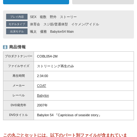
SEX
複数
野外
ストーリー
プレイ内容
体育会
スジ筋/普通体型
イケメン/アイドル
モデルタイプ
颯太
優雅
Babylon54 Main
出演モデル
商品情報
プロダクトナンバー
COBL054-2M
ファイルサイズ
ストリーミング再生のみ
再生時間
2:34:00
メーカー
COAT
レーベル
Babylon
DVD発売年
2007年
DVDタイトル
Babylon 54 『Capricious of seaside story』
この丸ごとセットには、以下のパート別ファイルが含まれていま