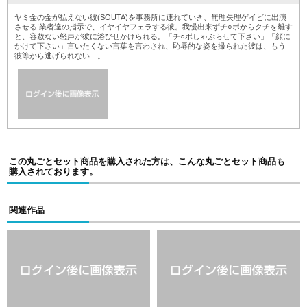
ヤミ金の金が払えない彼(SOUTA)を事務所に連れていき、無理矢理ゲイビに出演
させる!業者達の指示で、イヤイヤフェラする彼。我慢出来ずチ○ポからクチを離す
と、容赦ない怒声が彼に浴びせかけられる。「チ○ポしゃぶらせて下さい」「顔に
かけて下さい」言いたくない言葉を言わされ、恥辱的な姿を撮られた彼は、もう
彼等から逃げられない…。
この丸ごとセット商品を購入された方は、こんな丸ごとセット商品も
購入されております。
関連作品