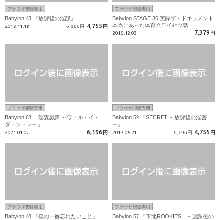
ブラウザ視聴専用
ブラウザ視聴専用
Babylon 43 『放課後の淫謀』
Babylon STAGE 36 実録ザ・ドキュメント
本当にあった体育会ワイセツ話
4,755
2013.11.18
6,196円
円
7,379
2015.12.03
円
ブラウザ視聴専用
ブラウザ視聴専用
Babylon 68 「淫謀戯譚 ～ワ・ル・イ・
Babylon 59 『SECRET ～放課後の淫密
ダ・ン・シ～」
～』
6,196
4,755
2021.01.07
円
2013.06.21
6,196円
円
ブラウザ視聴専用
ブラウザ視聴専用
Babylon 48 『僕の一番忘れたいこと』
Babylon 57 『下北ROOKIES ～放課後の