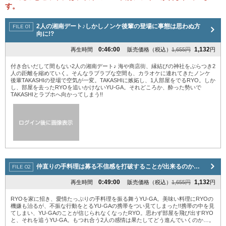
す。
2人の湘南デート♪しかしノンケ後輩の登場に事態は思わぬ方
向に!?
0:46:00
1,132
再生時間
販売価格（税込）
1,655円
円
付き合いだして間もない2人の湘南デート♪ 海や商店街、縁結びの神社をぶらつき2
人の距離を縮めていく。そんなラブラブな空間も、カラオケに連れてきたノンケ
後輩TAKASHIの登場で空気が一変。TAKASHIに嫉妬し、1人部屋をでるRYO。しか
し、部屋を去ったRYOを追いかけないYU-GA。それどころか、酔った勢いで
TAKASHIとラブホへ向かってしまう!!
仲直りの手料理は募る不信感を打破することが出来るのか…
0:49:00
1,132
再生時間
販売価格（税込）
1,655円
円
RYOを家に招き、愛情たっぷりの手料理を振る舞うYU-GA。美味い料理にRYOの
機嫌も治るが、不振な行動をとるYU-GAの携帯をつい見てしまった!!携帯の中を見
てしまい、YU-GAのことが信じられなくなったRYO。思わず部屋を飛び出すRYO
と、それを追うYU-GA。もつれ合う2人の感情は果たしてどう進んでいくのか…。