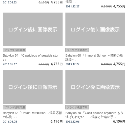
淫闘～』
4,755
2017.05.23
6,196円
円
4,755
2011.12.27
6,196円
円
ブラウザ視聴専用
ブラウザ視聴専用
Babylon 54 『Capricious of seaside stor
Babylon 60 「Immoral School ～禁断の放
y』
課後～」
4,755
4,755
2011.05.17
6,196円
円
2013.12.27
6,196円
円
ブラウザ視聴専用
ブラウザ視聴専用
Babylon 63「Unfair Retribution ～淫果応報
Babylon 70 「Can't escape anymore もう
の法則～」
逃げられない… ～淫謀と計略の手～」
6,196
6,196
2016.01.08
円
2022.12.06
円