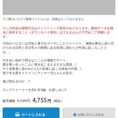
※ご購入いただく動画ファイルには、目線は入っておりません。
※この作品の視聴方法はストリーミング再生のみとなります。動画データを端
末に保存すること（ダウンロード再生）はできませんので予めご了承願いま
す。
今回のバビロンは浮気と暴力をテーマにしたストーリー。 湘南を舞台に繰り広
げられる日常と非日常との狭間にある欲望に溺れた少年達に起こることと
は…。
付き合い始めて間もない二人が湘南でデート。
愛を誓い合った二人に巻き起こるさまざまな誘惑…!
ヤミ金業者に追われた1人の若者に起こる借金の代償…!
海で女を探すイケメンにヤンキー兄ちゃんが迫る。
逃げ切れるのか…?
ロングストーリーを含む全3編。お楽しみに!!
4,755
6,196円
円
販売価格
（税込）
カートに入れる
お気に入りに入れる