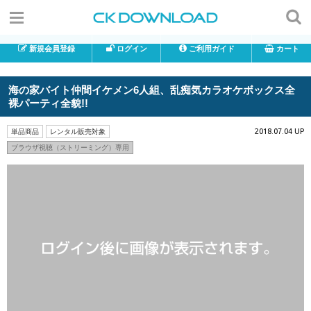
新規会員登録
ログイン
ご利用ガイド
カート
海の家バイト仲間イケメン6人組、乱痴気カラオケボックス全
裸パーティ全貌!!
2018.07.04 UP
単品商品
レンタル販売対象
ブラウザ視聴（ストリーミング）専用