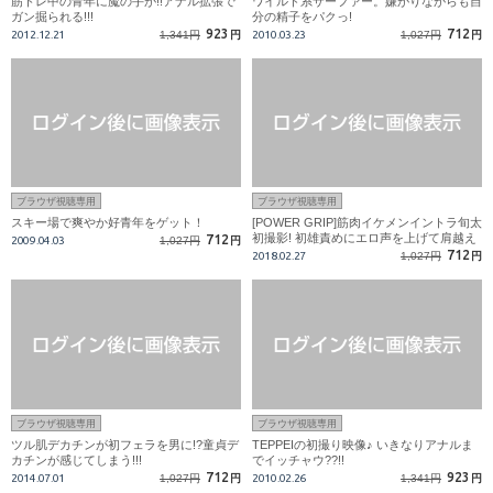
筋トレ中の青年に魔の手が!!アナル拡張で
ワイルド系サーファー。嫌がりながらも自
ガン掘られる!!!
分の精子をパクっ!
923
712
2012.12.21
1,341円
円
2010.03.23
1,027円
円
ブラウザ視聴専用
ブラウザ視聴専用
スキー場で爽やか好青年をゲット！
[POWER GRIP]筋肉イケメンイントラ旬太
初撮影! 初雄責めにエロ声を上げて肩越え
712
2009.04.03
1,027円
円
豪快射精!!
712
2018.02.27
1,027円
円
ブラウザ視聴専用
ブラウザ視聴専用
ツル肌デカチンが初フェラを男に!?童貞デ
TEPPEIの初撮り映像♪ いきなりアナルま
カチンが感じてしまう!!!
でイッチャウ??!!
712
923
2014.07.01
1,027円
円
2010.02.26
1,341円
円