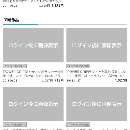
連続射精続出!!ザーメンだらけの大乱交☆
1,132
2011.04.22
1,655円
円
関連作品
ブラウザ視聴専用
ブラウザ視聴専用
[POWER GRIP]爽やかスジ筋サッカー好青
[POWER GRIP]ラグビー部保険営業マン2
年19才 バイブ責めにもガン勃ちの上反
2才・雄悟、雄フェラ＆バイブ責めにガン
りズル剥けエロチンコが男の手で豪快発
勃ちで漏れる雄声!!
712
1,027
2018.06.08
1,027円
円
2018.11.27
円
射!
ブラウザ視聴専用
ブラウザ視聴専用