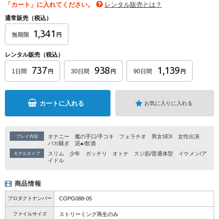
「カート」に入れてください。
レンタル販売とは？
通常販売（税込）
1,341
無期限
円
レンタル販売（税込）
737
938
1,139
1日間
30日間
90日間
円
円
円
カートに入れる
お気に入りに入れる
オナニー
魔の手口/手コキ
フェラチオ
男女SEX
女性出演
プレイ内容
バカ騒ぎ
泥●/飲酒
スリム
少年
ガッチリ
オトナ
スジ筋/普通体型
イケメン/ア
モデルタイプ
イドル
商品情報
プロダクトナンバー
COPG088-05
ファイルサイズ
ストリーミング再生のみ