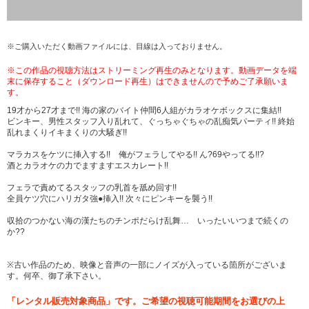
※ご購入いただく動画ファイルには、目線は入っておりません。
※この作品の視聴方法はストリーミング再生のみとなります。動画データを端
末に保存すること（ダウンロード再生）はできませんので予めご了承願いま
す。
19才から27才まで!! 海の家のバイト仲間6人組がカラオケボックスに集結!!
ビンキー、男性スタッフ入り乱れて、ぐっちゃぐちゃの乱痴気パーティ!! 終始
乱れまくりイキまくりの大騒ぎ!!
マラカスをケツに挿入する!! 俺がフェラしてやる!! ん?69やってる!!?
酒とカラオケの力でますますエスカレート!!
フェラで責めてるスタッフの乳首を舐め回す!!
全員ケツ穴にハリガタ強●挿入!! 次々にピンキーを襲う!!
収拾のつかない海の漢たちのチンポだらけ乱舞… いったいいつまで続くの
か??
※古い作品のため、映像と音声の一部にノイズが入っている箇所がございま
す。何卒、御了承下さい。
「レンタル販売対象商品」です。ご希望の視聴可能期間をお選びの上