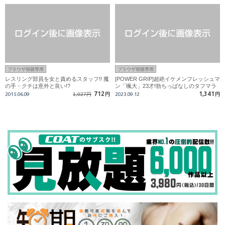
ブラウザ視聴専用
ブラウザ視聴専用
レスリング部員を女と責めるスタッフ!! 魔
[POWER GRIP]超絶イケメンフレッシュマ
の手・クチは意外と良い!?
ン「颯大」23才!勃ちっぱなしのタフマラ
でガン突く初激タチ!!
712
1,341
2015.06.09
1,027円
円
2023.09.12
円