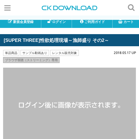
新規会員登録
ログイン
ご利用ガイド
カート
[SUPER THREE]性欲処理現場～漁師盛り その2～
2018.05.17 UP
単品商品
サンプル動画あり
レンタル販売対象
ブラウザ視聴（ストリーミング）専用