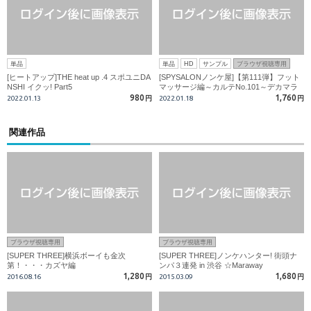
単品
単品
HD
サンプル
ブラウザ視聴専用
[ヒートアップ]THE heat up .4 スポユニDA
[SPYSALONノンケ屋]【第111弾】フット
NSHI イクッ! Part5
マッサージ編～カルテNo.101～デカマラ
いただきまーす！！元体育会系営業マンが
980
1,760
2022.01.13
円
2022.01.18
円
変態セラピストの餌食に！！
関連作品
ブラウザ視聴専用
ブラウザ視聴専用
[SUPER THREE]横浜ボーイも金次
[SUPER THREE]ノンケハンター! 街頭ナ
第！・・・カズヤ編
ンパ３連発 in 渋谷 ☆Maraway
1,280
1,680
2016.08.16
円
2015.03.09
円