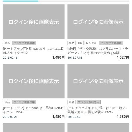
単品
ブラウザ視聴専用
単品
HD
レンタル
ブラウザ視聴専用
[ヒートアップ]THE heat up 4 スポユニD
[MVP]『ザ・交渉20』スクラムハーフ・ラ
ANSHI イクッ! .2
ガーマン21才が初のケツ責めを体験!!
1,480
1,027
2015.02.16
円
2018.07.18
円
単品
ブラウザ視聴専用
単品
ブラウザ視聴専用
[ヒートアップ]THE heat up 1 男気DANSHI
[エロチックスキャン] 淫・行・衝・動.2～
イクッ! Part4
既婚デカマラ 男初体験～ Part6
1,480
1,680
2017.03.23
円
2018.02.21
円