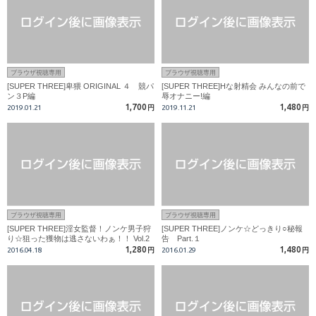
ブラウザ視聴専用
ブラウザ視聴専用
[SUPER THREE]卑猥 ORIGINAL ４ 競パ
[SUPER THREE]Hな射精会 みんなの前で
ン３P編
辱オナニー!編
1,700
1,480
2019.01.21
円
2019.11.21
円
ブラウザ視聴専用
ブラウザ視聴専用
[SUPER THREE]淫女監督！ノンケ男子狩
[SUPER THREE]ノンケ☆どっきり○秘報
り☆狙った獲物は逃さないわぁ！！ Vol.2
告 Part.１
・・SCENE 6
1,280
1,480
2016.04.18
円
2016.01.29
円