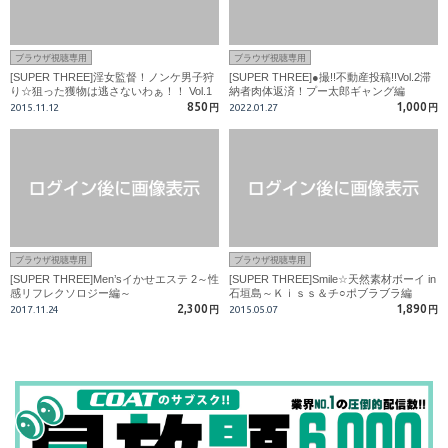
ブラウザ視聴専用
ブラウザ視聴専用
[SUPER THREE]淫女監督！ノンケ男子狩
[SUPER THREE]●撮!!不動産投稿!!Vol.2滞
り☆狙った獲物は逃さないわぁ！！ Vol.1
納者肉体返済！プー太郎ギャング編
・・SCENE 5
850
1,000
2015.11.12
円
2022.01.27
円
ブラウザ視聴専用
ブラウザ視聴専用
[SUPER THREE]Men’sイかせエステ 2～性
[SUPER THREE]Smile☆天然素材ボーイ in
感リフレクソロジー編～
石垣島～Ｋｉｓｓ＆チ○ポブラブラ編
2,300
1,890
2017.11.24
円
2015.05.07
円