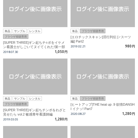
単品
サンプル
レンタル
単品
ブラウザ視聴専用
ブラウザ視聴専用
[エロチックスキャン]淫行列伝 [♂スーツ
編] Part2
[SUPER THREE]ギン起ちチ○ポをイケメ
980
2019.02.21
円
ン看護士がしごいてヌイてくれた!第一部
後編 イケメンエリートＤｒ編
1,050
2018.07.30
円
単品
サンプル
レンタル
単品
ブラウザ視聴専用
ブラウザ視聴専用
[ヒートアップ]THE heat up .9 欲情DANSH
I イクッ! Part7
[SUPER THREE]ギン起ちチンポをわざと
1,280
2020.08.27
円
見せたら vol.2 敏感青年看護師編
1,280
2019.03.05
円