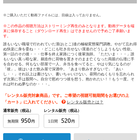
※ご購入いただく動画ファイルには、目線は入っておりません。
※この作品の視聴方法はストリーミング再生のみとなります。動画データを端
末に保存すること（ダウンロード再生）はできませんので予めご了承願いま
す。
誰もいない職場で行われていた漢(おとこ)達の極秘変態菊門調教。やがて忘れ得
ぬ快楽に身を委ね・・・どこにも吐き出せない漢達のどうしようもない性欲。
第一話のその後・・・仕事を終え家路につく後輩漁師。「ただいま・・・」誰
もいない真っ暗な家。鵜造作に荷物を置きそのまま亡くなった両親の仏壇に手
を合わせる。何もない部屋で一人、弁当を食べてると、やはり気になるのが
「彼」。彼はいまだ飲み屋で深酒中。「あまり飲みすぎないで」「あい
し・・」それ以上は書けない、書いちゃいけない。昼間のぬくもりを忘れられ
ず次第に手は股間へ。自分で慰めつつ彼を想う。抱かれたい！！もう一度。そ
れは叶わぬ夢なのか・・・。
「レンタル販売対象商品」です。ご希望の視聴可能期間をお選びの上
「カート」に入れてください。
レンタル販売とは？
通常販売（税込）
レンタル販売（税込）
950
520
無期限
1日間
円
円