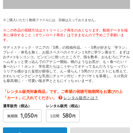
※ご購入いただく動画ファイルには、目線は入っておりません。
※この作品の視聴方法はストリーミング再生のみとなります。動画データを端
末に保存すること（ダウンロード再生）はできませんので予めご了承願いま
す。
サディスティック・マニアの「S男」の投稿作品。・・S男が好きな「学ラン」
プレイ・・体毛も無く、お肌スベスベのイケメン１9才に学ラン着せて、まずは
おチ○コをシコシコ。ビンビンに勃ったところで、指を数本、おもむろにアナル
へムギュッと突っ込んでのアナニー開始。桃のようなお尻が、も～食べたい！
食べたい！！ホント、学生君たちはこうやってオナってるんだろうな～ってい
うリアル感がまた妄想が膨張して、ん～堪らん！S男のリクエストにも答えて、
かわいいピンクピンクな乳首にチェーン付ピ－チクバサミを装着し、エロ気分
も最高潮に・・可愛い喘ぎ声とともにイッちゃいまーす。
「レンタル販売対象商品」です。ご希望の視聴可能期間をお選びの上
「カート」に入れてください。
レンタル販売とは？
通常販売（税込）
レンタル販売（税込）
1,050
580
無期限
1日間
円
円