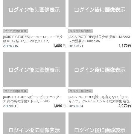
ブラウザ視聴専用
ブラウザ視聴専用
[AXIS-PICTURES]マニ☆エロ～マニア投
[AXIS-PICTURES]桃尻少年 美咲～MISAKI
稿 010～祭りだ!Fuck だ!SEX だ!
～の淫夢☆TranceMix
1,680
1,570
2017.03.16
円
2016.07.21
円
ブラウザ視聴専用
ブラウザ視聴専用
[AXIS-PICTURES]ビーチビッチパラダイ
[AXIS-PICTURES]誰にも言えない「ひ☆
ス 南の島の淫猥ストーリーVol.2
み☆つ」 のバイト！シャイな大学生 靖也
結合編
1,890
2,070
2017.04.13
円
2019.02.04
円