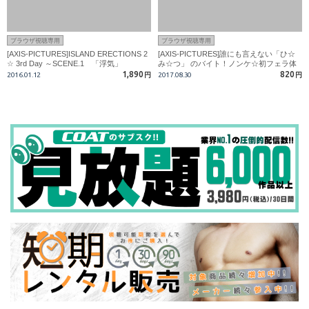
ブラウザ視聴専用
ブラウザ視聴専用
[AXIS-PICTURES]ISLAND ERECTIONS 2
[AXIS-PICTURES]誰にも言えない「ひ☆
☆ 3rd Day ～SCENE.1 「浮気」
み☆つ」 のバイト！ノンケ☆初フェラ体
験
1,890
820
2016.01.12
円
2017.08.30
円