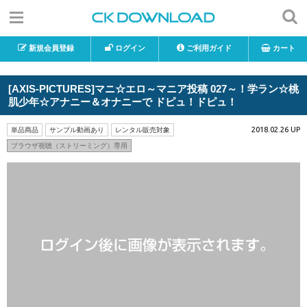
新規会員登録
ログイン
ご利用ガイド
カート
[AXIS-PICTURES]マニ☆エロ～マニア投稿 027～！学ラン☆桃
肌少年☆アナニー＆オナニーで ドピュ！ドピュ！
2018.02.26 UP
単品商品
サンプル動画あり
レンタル販売対象
ブラウザ視聴（ストリーミング）専用