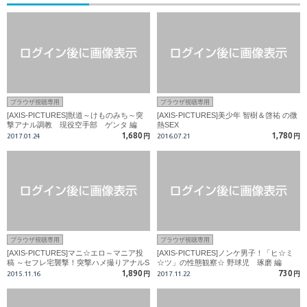
ブラウザ視聴専用
ブラウザ視聴専用
[AXIS-PICTURES]獣道～けものみち～突
[AXIS-PICTURES]美少年 智樹＆啓祐 の微
撃アナル調教 現役空手部 ゲンタ 編
熱SEX
1,680
1,780
2017.01.24
円
2016.07.21
円
ブラウザ視聴専用
ブラウザ視聴専用
[AXIS-PICTURES]マニ☆エロ～マニア投
[AXIS-PICTURES]ノンケ男子！「ヒ☆ミ
稿 ～セフレ宅襲撃！突撃ハメ撮りアナルS
☆ツ」の性態観察☆ 野球児 琢磨 編
EX
1,890
730
2015.11.16
円
2017.11.22
円