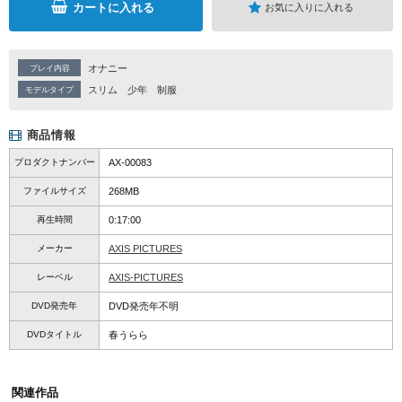
カートに入れる
お気に入りに入れる
オナニー
プレイ内容
スリム
少年
制服
モデルタイプ
商品情報
プロダクトナンバー
AX-00083
ファイルサイズ
268MB
再生時間
0:17:00
メーカー
AXIS PICTURES
レーベル
AXIS-PICTURES
DVD発売年
DVD発売年不明
DVDタイトル
春うらら
関連作品